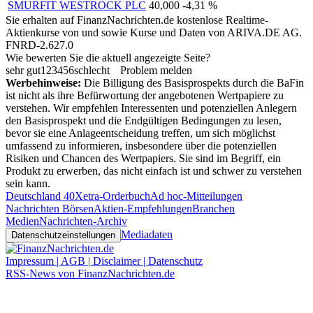
SMURFIT WESTROCK PLC
40,000
-4,31 %
Sie erhalten auf FinanzNachrichten.de kostenlose Realtime-
Aktienkurse von
und
sowie Kurse und Daten von
ARIVA.DE AG
.
FNRD-2.627.0
Wie bewerten Sie die aktuell angezeigte Seite?
sehr gut
1
2
3
4
5
6
schlecht
Problem melden
Werbehinweise:
Die Billigung des Basisprospekts durch die BaFin
ist nicht als ihre Befürwortung der angebotenen Wertpapiere zu
verstehen. Wir empfehlen Interessenten und potenziellen Anlegern
den Basisprospekt und die Endgültigen Bedingungen zu lesen,
bevor sie eine Anlageentscheidung treffen, um sich möglichst
umfassend zu informieren, insbesondere über die potenziellen
Risiken und Chancen des Wertpapiers. Sie sind im Begriff, ein
Produkt zu erwerben, das nicht einfach ist und schwer zu verstehen
sein kann.
Deutschland 40
Xetra-Orderbuch
Ad hoc-Mitteilungen
Nachrichten Börsen
Aktien-Empfehlungen
Branchen
Medien
Nachrichten-Archiv
Mediadaten
Datenschutzeinstellungen
Impressum | AGB | Disclaimer | Datenschutz
RSS-News von FinanzNachrichten.de