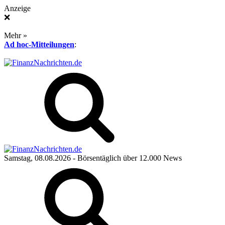
Anzeige
❌
Mehr »
Ad hoc-Mitteilungen
:
Samstag, 08.08.2026
- Börsentäglich über 12.000 News