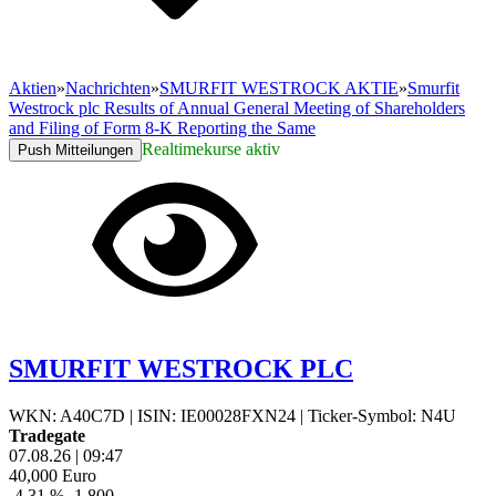
Aktien
»
Nachrichten
»
SMURFIT WESTROCK AKTIE
»
Smurfit
Westrock plc Results of Annual General Meeting of Shareholders
and Filing of Form 8-K Reporting the Same
Realtimekurse aktiv
Push Mitteilungen
SMURFIT WESTROCK PLC
WKN: A40C7D
|
ISIN: IE00028FXN24
|
Ticker-Symbol: N4U
Tradegate
07.08.26
|
09:47
40,000
Euro
-4,31 %
-1,800