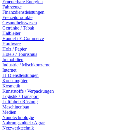
Erneuerbare Energien
Fahrzeuge
Finanzdienstleistungen
Freizeitprodukte
Gesundheitswesen
Getränke / Tabak
Halbleiter
Handel / E-Commerce
Hardware
Holz / Papier
Hotels / Tourismus
Immobilien
Industrie / Mischkonzerne
Internet
IT-Dienstleistungen
Konsumgüter
Kosmetik
Kunststoffe / Verpackungen
Logistik / Transport
Luftfahrt / Rüstung
Maschinenbau
Medien
Nanotechnologie
Nahrungsmittel / Agrar
Netzwerktechnik