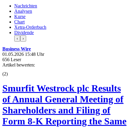
Nachrichten
Analysen
Kurse
Chart
Xetra-Orderbuch
Dividende
‹
›
Business Wire
01.05.2026 15:48 Uhr
656 Leser
Artikel bewerten:
(
2
)
Smurfit Westrock plc Results
of Annual General Meeting of
Shareholders and Filing of
Form 8-K Reporting the Same