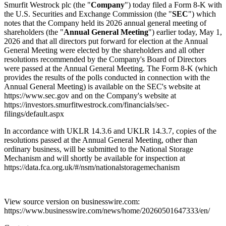
Smurfit Westrock plc (the "
Company
") today filed a Form 8-K with
the U.S. Securities and Exchange Commission (the "
SEC
") which
notes that the Company held its 2026 annual general meeting of
shareholders (the "
Annual General Meeting
") earlier today, May 1,
2026 and that all directors put forward for election at the Annual
General Meeting were elected by the shareholders and all other
resolutions recommended by the Company's Board of Directors
were passed at the Annual General Meeting. The Form 8-K (which
provides the results of the polls conducted in connection with the
Annual General Meeting) is available on the SEC's website at
https://www.sec.gov and on the Company's website at
https://investors.smurfitwestrock.com/financials/sec-
filings/default.aspx
In accordance with UKLR 14.3.6 and UKLR 14.3.7, copies of the
resolutions passed at the Annual General Meeting, other than
ordinary business, will be submitted to the National Storage
Mechanism and will shortly be available for inspection at
https://data.fca.org.uk/#/nsm/nationalstoragemechanism
View source version on businesswire.com:
https://www.businesswire.com/news/home/20260501647333/en/