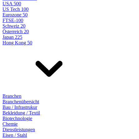
USA 500
US Tech 100
Eurozone 50
FTSE-100
Schweiz 20
Österreich 20
Japan 225
Hong Kong 50
Branchen
Branchenübersicht
Bau / Infrastrukur
Bekleidung / Textil
Biotechnologie
Chemie
Dienstleistungen
Eisen / Stahl