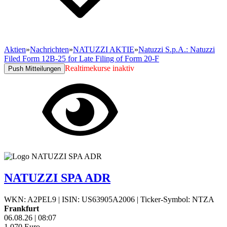
Aktien
»
Nachrichten
»
NATUZZI AKTIE
»
Natuzzi S.p.A.: Natuzzi
Filed Form 12B-25 for Late Filing of Form 20-F
Realtimekurse inaktiv
Push Mitteilungen
NATUZZI SPA ADR
WKN: A2PEL9
|
ISIN: US63905A2006
|
Ticker-Symbol: NTZA
Frankfurt
06.08.26
|
08:07
1,070
Euro