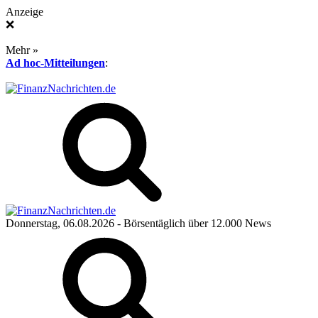
Anzeige
❌
Mehr »
Ad hoc-Mitteilungen
:
Donnerstag, 06.08.2026
- Börsentäglich über 12.000 News