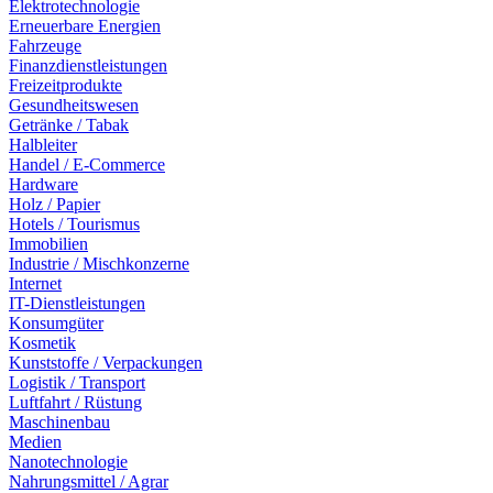
Elektrotechnologie
Erneuerbare Energien
Fahrzeuge
Finanzdienstleistungen
Freizeitprodukte
Gesundheitswesen
Getränke / Tabak
Halbleiter
Handel / E-Commerce
Hardware
Holz / Papier
Hotels / Tourismus
Immobilien
Industrie / Mischkonzerne
Internet
IT-Dienstleistungen
Konsumgüter
Kosmetik
Kunststoffe / Verpackungen
Logistik / Transport
Luftfahrt / Rüstung
Maschinenbau
Medien
Nanotechnologie
Nahrungsmittel / Agrar