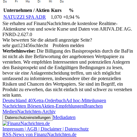
Unternehmen / Aktien
Kurs
%
NATUZZI SPA ADR
1,070
+0,94 %
Sie erhalten auf FinanzNachrichten.de kostenlose Realtime-
Aktienkurse von
und
sowie Kurse und Daten von
ARIVA.DE AG
.
FNRD-2.627.0
Wie bewerten Sie die aktuell angezeigte Seite?
sehr gut
1
2
3
4
5
6
schlecht
Problem melden
Werbehinweise:
Die Billigung des Basisprospekts durch die BaFin
ist nicht als ihre Befürwortung der angebotenen Wertpapiere zu
verstehen. Wir empfehlen Interessenten und potenziellen Anlegern
den Basisprospekt und die Endgültigen Bedingungen zu lesen,
bevor sie eine Anlageentscheidung treffen, um sich möglichst
umfassend zu informieren, insbesondere über die potenziellen
Risiken und Chancen des Wertpapiers. Sie sind im Begriff, ein
Produkt zu erwerben, das nicht einfach ist und schwer zu verstehen
sein kann.
Deutschland 40
Xetra-Orderbuch
Ad hoc-Mitteilungen
Nachrichten Börsen
Aktien-Empfehlungen
Branchen
Medien
Nachrichten-Archiv
Mediadaten
Datenschutzeinstellungen
Impressum | AGB | Disclaimer | Datenschutz
RSS-News von FinanzNachrichten.de