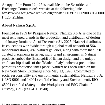
A copy of the Form 12b-25 is available on the Securities and
Exchange Commission's website at the following link:
https://www.sec.gov/Archives/edgar/data/900391/000090039126000
f_12b_25.htm.
About Natuzzi S.p.A.
Founded in 1959 by Pasquale Natuzzi, Natuzzi S.p.A. is one of the
most renowned brands in the production and distribution of design
and luxury furniture. As of December 31, 2025, Natuzzi distributes
its collections worldwide through a global retail network of 564
monobrand stores, 487 Natuzzi galleries, along with more than 550
curated placements in larger, multi-brand environments. Natuzzi
products embed the finest spirit of Italian design and the unique
craftmanship details of the "Made in Italy", where a predominant
part of its production takes place. Natuzzi has been listed on the
New York Stock Exchange since May 13, 1993. Committed to
social responsibility and environmental sustainability, Natuzzi S.p.A.
is ISO 9001 and 14001 certified (Quality and Environment), ISO
45001 certified (Safety on the Workplace) and FSC
Chain of
Custody, CoC (FSC-C131540).
View source version on businesswire.com: