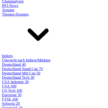
Chartanalysen
IPO-News
Termine
Themen-Dossiers
Indizes
Übersicht nach Indizes/Märkten
Deutschland 40
Deutschland Small Cap 70
Deutschland Mid Cap 50
Deutschland Tech 30
USA Industrie 30
USA 500
US Tech 100
Eurozone 50
FTSE-100
Schweiz 20
Österreich 20