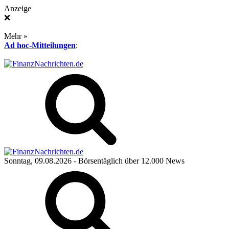
Anzeige
❌
Mehr »
Ad hoc-Mitteilungen
:
Sonntag, 09.08.2026
- Börsentäglich über 12.000 News