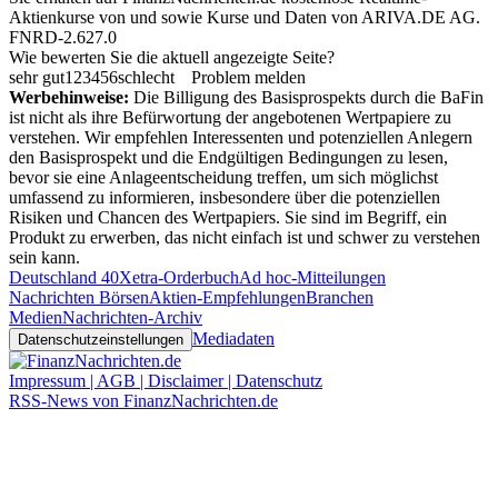
Aktienkurse von
und
sowie Kurse und Daten von
ARIVA.DE AG
.
FNRD-2.627.0
Wie bewerten Sie die aktuell angezeigte Seite?
sehr gut
1
2
3
4
5
6
schlecht
Problem melden
Werbehinweise:
Die Billigung des Basisprospekts durch die BaFin
ist nicht als ihre Befürwortung der angebotenen Wertpapiere zu
verstehen. Wir empfehlen Interessenten und potenziellen Anlegern
den Basisprospekt und die Endgültigen Bedingungen zu lesen,
bevor sie eine Anlageentscheidung treffen, um sich möglichst
umfassend zu informieren, insbesondere über die potenziellen
Risiken und Chancen des Wertpapiers. Sie sind im Begriff, ein
Produkt zu erwerben, das nicht einfach ist und schwer zu verstehen
sein kann.
Deutschland 40
Xetra-Orderbuch
Ad hoc-Mitteilungen
Nachrichten Börsen
Aktien-Empfehlungen
Branchen
Medien
Nachrichten-Archiv
Mediadaten
Datenschutzeinstellungen
Impressum | AGB | Disclaimer | Datenschutz
RSS-News von FinanzNachrichten.de