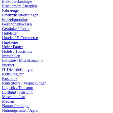
Elektrotechnologie
Erneuerbare Energien
Fahrzeuge
Finanzdienstleistungen
Freizeitprodukte
Gesundheitswesen
Getränke / Tabak
Halbleiter
Handel / E-Commerce
Hardware
Holz / Papier
Hotels / Tourismus
Immobilien
Industrie / Mischkonzerne
Internet
IT-Dienstleistungen
Konsumgüter
Kosmetik
Kunststoffe / Verpackungen
Logistik / Transport
Luftfahrt / Rüstung
Maschinenbau
Medien
Nanotechnologie
Nahrungsmittel / Agrar