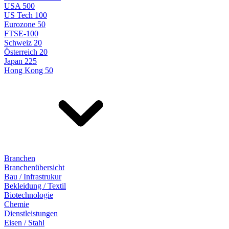
USA 500
US Tech 100
Eurozone 50
FTSE-100
Schweiz 20
Österreich 20
Japan 225
Hong Kong 50
Branchen
Branchenübersicht
Bau / Infrastrukur
Bekleidung / Textil
Biotechnologie
Chemie
Dienstleistungen
Eisen / Stahl