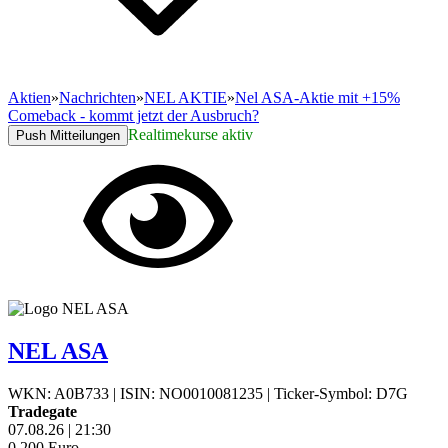
Aktien
»
Nachrichten
»
NEL AKTIE
»
Nel ASA-Aktie mit +15%
Comeback - kommt jetzt der Ausbruch?
Realtimekurse aktiv
Push Mitteilungen
NEL ASA
WKN: A0B733
|
ISIN: NO0010081235
|
Ticker-Symbol: D7G
Tradegate
07.08.26
|
21:30
0,200
Euro