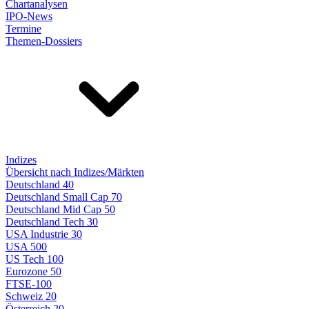
Chartanalysen
IPO-News
Termine
Themen-Dossiers
Indizes
Übersicht nach Indizes/Märkten
Deutschland 40
Deutschland Small Cap 70
Deutschland Mid Cap 50
Deutschland Tech 30
USA Industrie 30
USA 500
US Tech 100
Eurozone 50
FTSE-100
Schweiz 20
Österreich 20