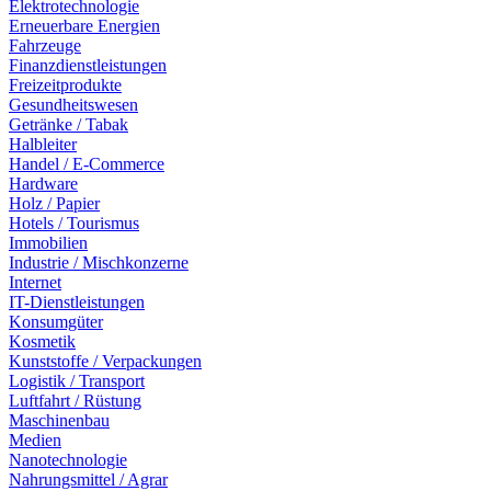
Elektrotechnologie
Erneuerbare Energien
Fahrzeuge
Finanzdienstleistungen
Freizeitprodukte
Gesundheitswesen
Getränke / Tabak
Halbleiter
Handel / E-Commerce
Hardware
Holz / Papier
Hotels / Tourismus
Immobilien
Industrie / Mischkonzerne
Internet
IT-Dienstleistungen
Konsumgüter
Kosmetik
Kunststoffe / Verpackungen
Logistik / Transport
Luftfahrt / Rüstung
Maschinenbau
Medien
Nanotechnologie
Nahrungsmittel / Agrar