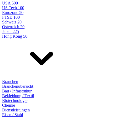
USA 500
US Tech 100
Eurozone 50
FTSE-100
Schweiz 20
Österreich 20
Japan 225
Hong Kong 50
Branchen
Branchenübersicht
Bau / Infrastrukur
Bekleidung / Textil
Biotechnologie
Chemie
Dienstleistungen
Eisen / Stahl