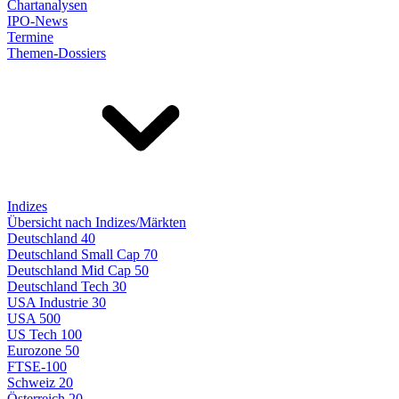
Chartanalysen
IPO-News
Termine
Themen-Dossiers
Indizes
Übersicht nach Indizes/Märkten
Deutschland 40
Deutschland Small Cap 70
Deutschland Mid Cap 50
Deutschland Tech 30
USA Industrie 30
USA 500
US Tech 100
Eurozone 50
FTSE-100
Schweiz 20
Österreich 20