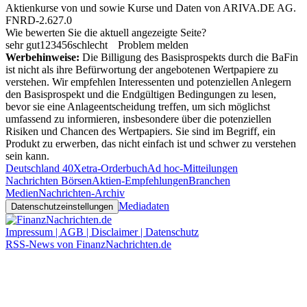
Aktienkurse von
und
sowie Kurse und Daten von
ARIVA.DE AG
.
FNRD-2.627.0
Wie bewerten Sie die aktuell angezeigte Seite?
sehr gut
1
2
3
4
5
6
schlecht
Problem melden
Werbehinweise:
Die Billigung des Basisprospekts durch die BaFin
ist nicht als ihre Befürwortung der angebotenen Wertpapiere zu
verstehen. Wir empfehlen Interessenten und potenziellen Anlegern
den Basisprospekt und die Endgültigen Bedingungen zu lesen,
bevor sie eine Anlageentscheidung treffen, um sich möglichst
umfassend zu informieren, insbesondere über die potenziellen
Risiken und Chancen des Wertpapiers. Sie sind im Begriff, ein
Produkt zu erwerben, das nicht einfach ist und schwer zu verstehen
sein kann.
Deutschland 40
Xetra-Orderbuch
Ad hoc-Mitteilungen
Nachrichten Börsen
Aktien-Empfehlungen
Branchen
Medien
Nachrichten-Archiv
Mediadaten
Datenschutzeinstellungen
Impressum | AGB | Disclaimer | Datenschutz
RSS-News von FinanzNachrichten.de