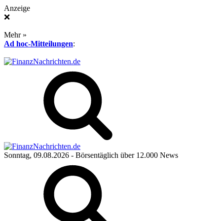
Anzeige
❌
Mehr »
Ad hoc-Mitteilungen
:
Sonntag, 09.08.2026
- Börsentäglich über 12.000 News