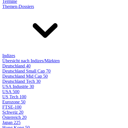
Termine
Themen-Dossiers
Indizes
Übersicht nach Indizes/Märkten
Deutschland 40
Deutschland Small Cap 70
Deutschland Mid Cap 50
Deutschland Tech 30
USA Industrie 30
USA 500
US Tech 100
Eurozone 50
FTSE-100
Schweiz 20
Österreich 20
Japan 225
Hong Kong 50