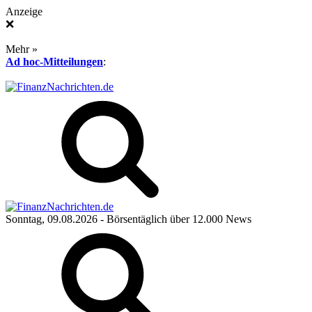
Anzeige
❌
Mehr »
Ad hoc-Mitteilungen
:
Sonntag, 09.08.2026
- Börsentäglich über 12.000 News