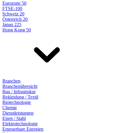
Eurozone 50
FTSE-100
Schweiz 20
Österreich 20
Japan 225
Hong Kong 50
Branchen
Branchenübersicht
Bau / Infrastrukur
Bekleidung / Textil
Biotechnologie
Chemie
Dienstleistungen
Eisen / Stahl
Elektrotechnologie
Erneuerbare Energien