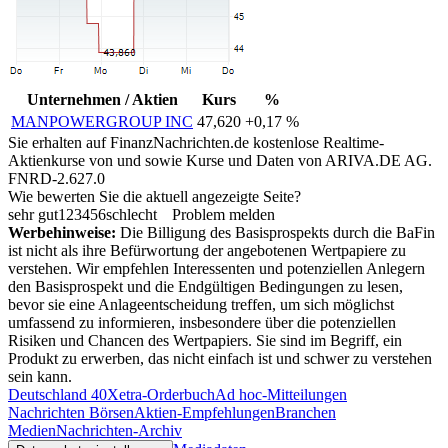
Unternehmen / Aktien
Kurs
%
MANPOWERGROUP INC
47,620
+0,17 %
Sie erhalten auf FinanzNachrichten.de kostenlose Realtime-
Aktienkurse von
und
sowie Kurse und Daten von
ARIVA.DE AG
.
FNRD-2.627.0
Wie bewerten Sie die aktuell angezeigte Seite?
sehr gut
1
2
3
4
5
6
schlecht
Problem melden
Werbehinweise:
Die Billigung des Basisprospekts durch die BaFin
ist nicht als ihre Befürwortung der angebotenen Wertpapiere zu
verstehen. Wir empfehlen Interessenten und potenziellen Anlegern
den Basisprospekt und die Endgültigen Bedingungen zu lesen,
bevor sie eine Anlageentscheidung treffen, um sich möglichst
umfassend zu informieren, insbesondere über die potenziellen
Risiken und Chancen des Wertpapiers. Sie sind im Begriff, ein
Produkt zu erwerben, das nicht einfach ist und schwer zu verstehen
sein kann.
Deutschland 40
Xetra-Orderbuch
Ad hoc-Mitteilungen
Nachrichten Börsen
Aktien-Empfehlungen
Branchen
Medien
Nachrichten-Archiv