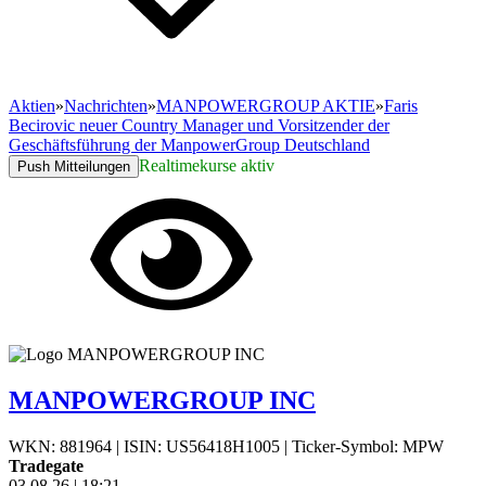
Aktien
»
Nachrichten
»
MANPOWERGROUP AKTIE
»
Faris
Becirovic neuer Country Manager und Vorsitzender der
Geschäftsführung der ManpowerGroup Deutschland
Realtimekurse aktiv
Push Mitteilungen
MANPOWERGROUP INC
WKN: 881964
|
ISIN: US56418H1005
|
Ticker-Symbol: MPW
Tradegate
03.08.26
|
18:21