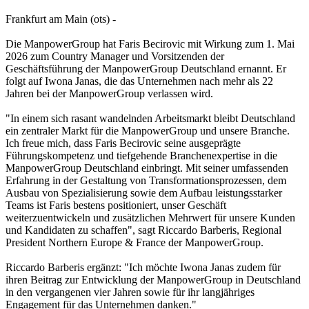
Frankfurt am Main (ots) -
Die ManpowerGroup hat Faris Becirovic mit Wirkung zum 1. Mai
2026 zum Country Manager und Vorsitzenden der
Geschäftsführung der ManpowerGroup Deutschland ernannt. Er
folgt auf Iwona Janas, die das Unternehmen nach mehr als 22
Jahren bei der ManpowerGroup verlassen wird.
"In einem sich rasant wandelnden Arbeitsmarkt bleibt Deutschland
ein zentraler Markt für die ManpowerGroup und unsere Branche.
Ich freue mich, dass Faris Becirovic seine ausgeprägte
Führungskompetenz und tiefgehende Branchenexpertise in die
ManpowerGroup Deutschland einbringt. Mit seiner umfassenden
Erfahrung in der Gestaltung von Transformationsprozessen, dem
Ausbau von Spezialisierung sowie dem Aufbau leistungsstarker
Teams ist Faris bestens positioniert, unser Geschäft
weiterzuentwickeln und zusätzlichen Mehrwert für unsere Kunden
und Kandidaten zu schaffen", sagt Riccardo Barberis, Regional
President Northern Europe & France der ManpowerGroup.
Riccardo Barberis ergänzt: "Ich möchte Iwona Janas zudem für
ihren Beitrag zur Entwicklung der ManpowerGroup in Deutschland
in den vergangenen vier Jahren sowie für ihr langjähriges
Engagement für das Unternehmen danken."