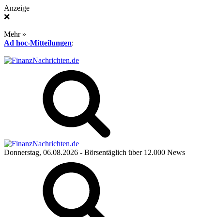
Anzeige
❌
Mehr »
Ad hoc-Mitteilungen
:
Donnerstag, 06.08.2026
- Börsentäglich über 12.000 News