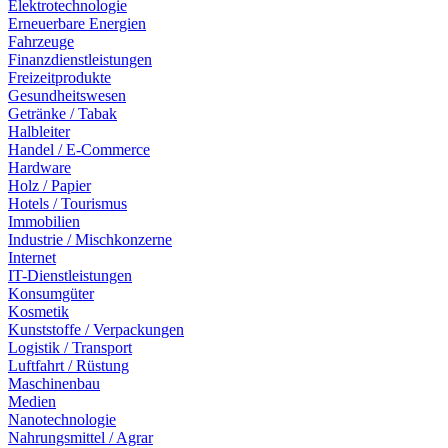
Elektrotechnologie
Erneuerbare Energien
Fahrzeuge
Finanzdienstleistungen
Freizeitprodukte
Gesundheitswesen
Getränke / Tabak
Halbleiter
Handel / E-Commerce
Hardware
Holz / Papier
Hotels / Tourismus
Immobilien
Industrie / Mischkonzerne
Internet
IT-Dienstleistungen
Konsumgüter
Kosmetik
Kunststoffe / Verpackungen
Logistik / Transport
Luftfahrt / Rüstung
Maschinenbau
Medien
Nanotechnologie
Nahrungsmittel / Agrar