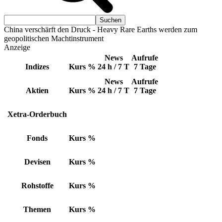
China verschärft den Druck - Heavy Rare Earths werden zum
geopolitischen Machtinstrument
Anzeige
News
Aufrufe
Indizes
Kurs
%
24 h / 7 T
7 Tage
News
Aufrufe
Aktien
Kurs
%
24 h / 7 T
7 Tage
Xetra-Orderbuch
Fonds
Kurs
%
Devisen
Kurs
%
Rohstoffe
Kurs
%
Themen
Kurs
%