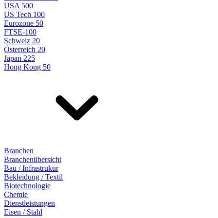
USA 500
US Tech 100
Eurozone 50
FTSE-100
Schweiz 20
Österreich 20
Japan 225
Hong Kong 50
Branchen
Branchenübersicht
Bau / Infrastrukur
Bekleidung / Textil
Biotechnologie
Chemie
Dienstleistungen
Eisen / Stahl