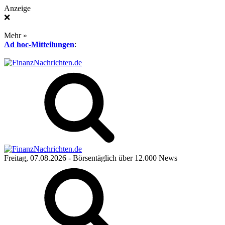
Anzeige
❌
Mehr »
Ad hoc-Mitteilungen
:
Freitag, 07.08.2026
- Börsentäglich über 12.000 News