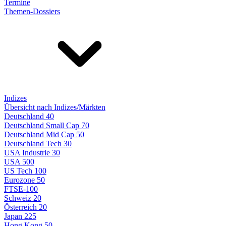
Termine
Themen-Dossiers
Indizes
Übersicht nach Indizes/Märkten
Deutschland 40
Deutschland Small Cap 70
Deutschland Mid Cap 50
Deutschland Tech 30
USA Industrie 30
USA 500
US Tech 100
Eurozone 50
FTSE-100
Schweiz 20
Österreich 20
Japan 225
Hong Kong 50