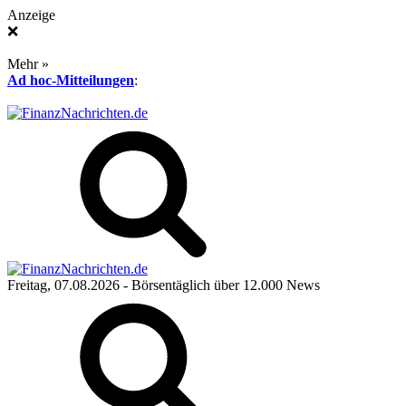
Anzeige
❌
Mehr »
Ad hoc-Mitteilungen
:
Freitag, 07.08.2026
- Börsentäglich über 12.000 News