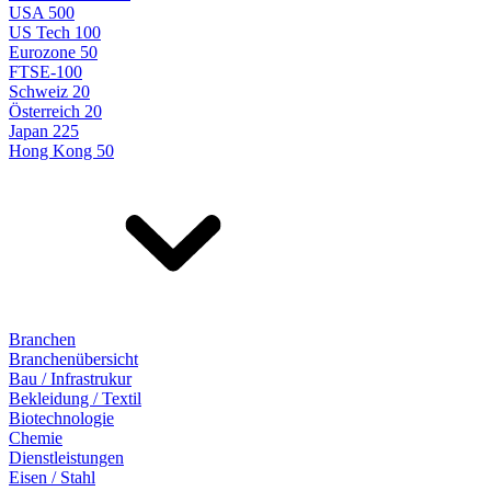
USA 500
US Tech 100
Eurozone 50
FTSE-100
Schweiz 20
Österreich 20
Japan 225
Hong Kong 50
Branchen
Branchenübersicht
Bau / Infrastrukur
Bekleidung / Textil
Biotechnologie
Chemie
Dienstleistungen
Eisen / Stahl