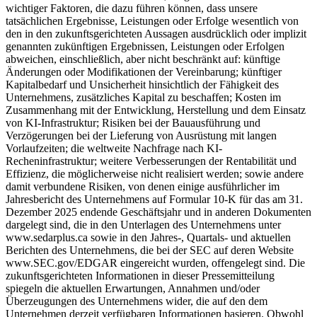
wichtiger Faktoren, die dazu führen können, dass unsere
tatsächlichen Ergebnisse, Leistungen oder Erfolge wesentlich von
den in den zukunftsgerichteten Aussagen ausdrücklich oder implizit
genannten zukünftigen Ergebnissen, Leistungen oder Erfolgen
abweichen, einschließlich, aber nicht beschränkt auf: künftige
Änderungen oder Modifikationen der Vereinbarung; künftiger
Kapitalbedarf und Unsicherheit hinsichtlich der Fähigkeit des
Unternehmens, zusätzliches Kapital zu beschaffen; Kosten im
Zusammenhang mit der Entwicklung, Herstellung und dem Einsatz
von KI-Infrastruktur; Risiken bei der Bauausführung und
Verzögerungen bei der Lieferung von Ausrüstung mit langen
Vorlaufzeiten; die weltweite Nachfrage nach KI-
Recheninfrastruktur; weitere Verbesserungen der Rentabilität und
Effizienz, die möglicherweise nicht realisiert werden; sowie andere
damit verbundene Risiken, von denen einige ausführlicher im
Jahresbericht des Unternehmens auf Formular 10-K für das am 31.
Dezember 2025 endende Geschäftsjahr und in anderen Dokumenten
dargelegt sind, die in den Unterlagen des Unternehmens unter
www.sedarplus.ca sowie in den Jahres-, Quartals- und aktuellen
Berichten des Unternehmens, die bei der SEC auf deren Website
www.SEC.gov/EDGAR eingereicht wurden, offengelegt sind. Die
zukunftsgerichteten Informationen in dieser Pressemitteilung
spiegeln die aktuellen Erwartungen, Annahmen und/oder
Überzeugungen des Unternehmens wider, die auf den dem
Unternehmen derzeit verfügbaren Informationen basieren. Obwohl