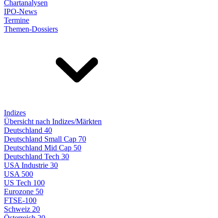
Chartanalysen
IPO-News
Termine
Themen-Dossiers
Indizes
Übersicht nach Indizes/Märkten
Deutschland 40
Deutschland Small Cap 70
Deutschland Mid Cap 50
Deutschland Tech 30
USA Industrie 30
USA 500
US Tech 100
Eurozone 50
FTSE-100
Schweiz 20
Österreich 20