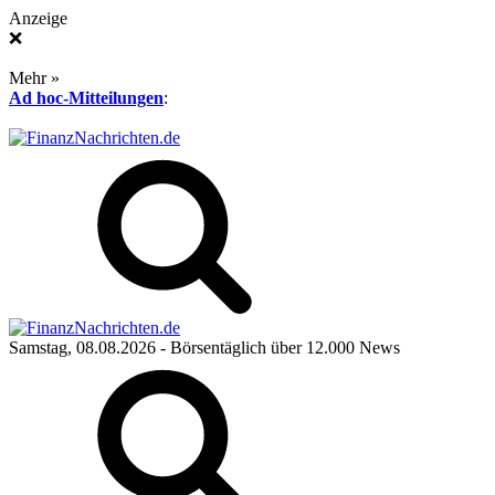
Anzeige
❌
Mehr »
Ad hoc-Mitteilungen
:
Samstag, 08.08.2026
- Börsentäglich über 12.000 News