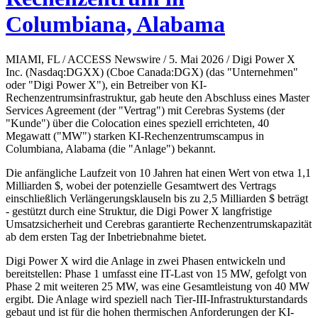
Columbiana, Alabama
MIAMI, FL / ACCESS Newswire / 5. Mai 2026 / Digi Power X
Inc. (Nasdaq:DGXX) (Cboe Canada:DGX) (das "Unternehmen"
oder "Digi Power X"), ein Betreiber von KI-
Rechenzentrumsinfrastruktur, gab heute den Abschluss eines Master
Services Agreement (der "Vertrag") mit Cerebras Systems (der
"Kunde") über die Colocation eines speziell errichteten, 40
Megawatt ("MW") starken KI-Rechenzentrumscampus in
Columbiana, Alabama (die "Anlage") bekannt.
Die anfängliche Laufzeit von 10 Jahren hat einen Wert von etwa 1,1
Milliarden $, wobei der potenzielle Gesamtwert des Vertrags
einschließlich Verlängerungsklauseln bis zu 2,5 Milliarden $ beträgt
- gestützt durch eine Struktur, die Digi Power X langfristige
Umsatzsicherheit und Cerebras garantierte Rechenzentrumskapazität
ab dem ersten Tag der Inbetriebnahme bietet.
Digi Power X wird die Anlage in zwei Phasen entwickeln und
bereitstellen: Phase 1 umfasst eine IT-Last von 15 MW, gefolgt von
Phase 2 mit weiteren 25 MW, was eine Gesamtleistung von 40 MW
ergibt. Die Anlage wird speziell nach Tier-III-Infrastrukturstandards
gebaut und ist für die hohen thermischen Anforderungen der KI-