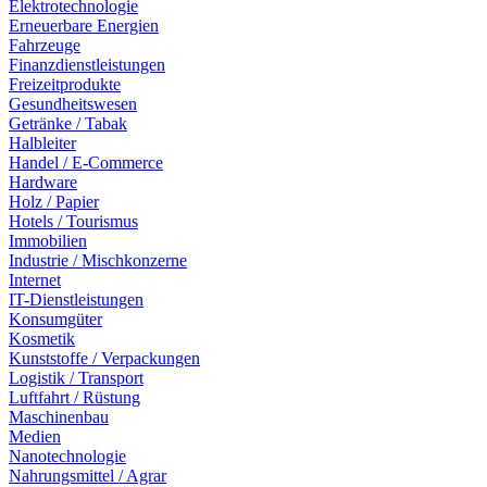
Elektrotechnologie
Erneuerbare Energien
Fahrzeuge
Finanzdienstleistungen
Freizeitprodukte
Gesundheitswesen
Getränke / Tabak
Halbleiter
Handel / E-Commerce
Hardware
Holz / Papier
Hotels / Tourismus
Immobilien
Industrie / Mischkonzerne
Internet
IT-Dienstleistungen
Konsumgüter
Kosmetik
Kunststoffe / Verpackungen
Logistik / Transport
Luftfahrt / Rüstung
Maschinenbau
Medien
Nanotechnologie
Nahrungsmittel / Agrar