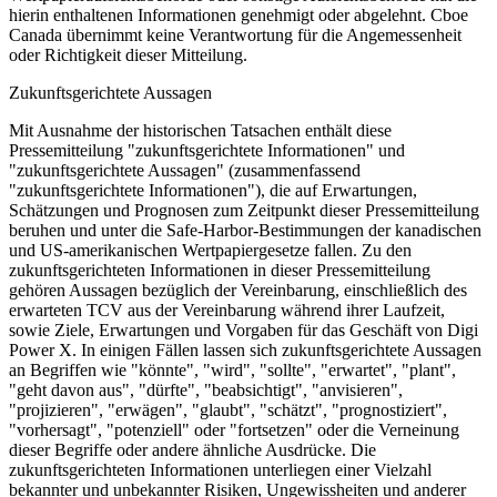
hierin enthaltenen Informationen genehmigt oder abgelehnt. Cboe
Canada übernimmt keine Verantwortung für die Angemessenheit
oder Richtigkeit dieser Mitteilung.
Zukunftsgerichtete Aussagen
Mit Ausnahme der historischen Tatsachen enthält diese
Pressemitteilung "zukunftsgerichtete Informationen" und
"zukunftsgerichtete Aussagen" (zusammenfassend
"zukunftsgerichtete Informationen"), die auf Erwartungen,
Schätzungen und Prognosen zum Zeitpunkt dieser Pressemitteilung
beruhen und unter die Safe-Harbor-Bestimmungen der kanadischen
und US-amerikanischen Wertpapiergesetze fallen. Zu den
zukunftsgerichteten Informationen in dieser Pressemitteilung
gehören Aussagen bezüglich der Vereinbarung, einschließlich des
erwarteten TCV aus der Vereinbarung während ihrer Laufzeit,
sowie Ziele, Erwartungen und Vorgaben für das Geschäft von Digi
Power X. In einigen Fällen lassen sich zukunftsgerichtete Aussagen
an Begriffen wie "könnte", "wird", "sollte", "erwartet", "plant",
"geht davon aus", "dürfte", "beabsichtigt", "anvisieren",
"projizieren", "erwägen", "glaubt", "schätzt", "prognostiziert",
"vorhersagt", "potenziell" oder "fortsetzen" oder die Verneinung
dieser Begriffe oder andere ähnliche Ausdrücke. Die
zukunftsgerichteten Informationen unterliegen einer Vielzahl
bekannter und unbekannter Risiken, Ungewissheiten und anderer