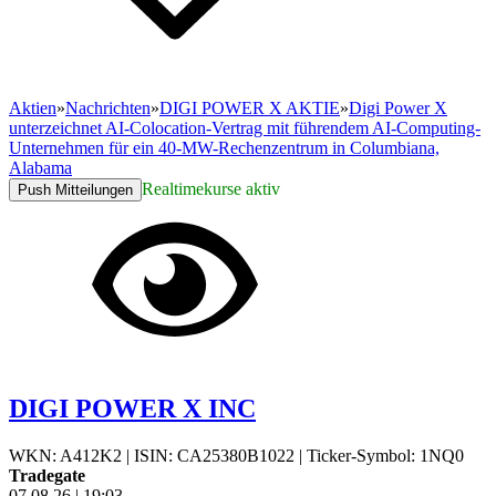
Aktien
»
Nachrichten
»
DIGI POWER X AKTIE
»
Digi Power X
unterzeichnet AI-Colocation-Vertrag mit führendem AI-Computing-
Unternehmen für ein 40-MW-Rechenzentrum in Columbiana,
Alabama
Realtimekurse aktiv
Push Mitteilungen
DIGI POWER X INC
WKN: A412K2
|
ISIN: CA25380B1022
|
Ticker-Symbol: 1NQ0
Tradegate
07.08.26
|
19:03