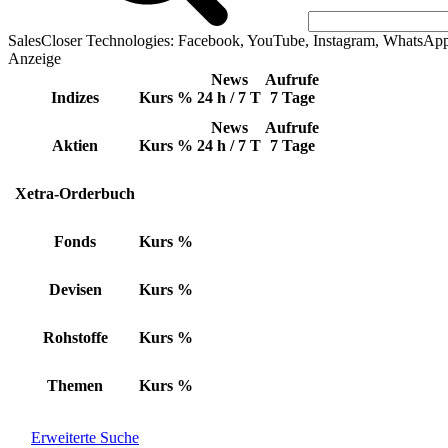
SalesCloser Technologies: Facebook, YouTube, Instagram, WhatsAp
Anzeige
News
Aufrufe
Indizes
Kurs
%
24 h / 7 T
7 Tage
News
Aufrufe
Aktien
Kurs
%
24 h / 7 T
7 Tage
Xetra-Orderbuch
Fonds
Kurs
%
Devisen
Kurs
%
Rohstoffe
Kurs
%
Themen
Kurs
%
Erweiterte Suche