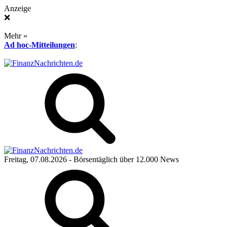
Anzeige
❌
Mehr »
Ad hoc-Mitteilungen
:
Freitag, 07.08.2026
- Börsentäglich über 12.000 News