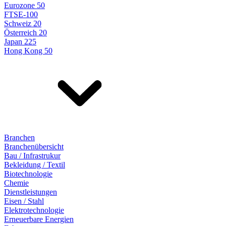
Eurozone 50
FTSE-100
Schweiz 20
Österreich 20
Japan 225
Hong Kong 50
Branchen
Branchenübersicht
Bau / Infrastrukur
Bekleidung / Textil
Biotechnologie
Chemie
Dienstleistungen
Eisen / Stahl
Elektrotechnologie
Erneuerbare Energien