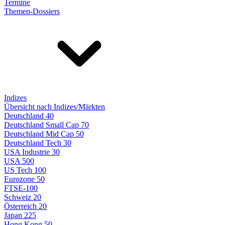
Termine
Themen-Dossiers
Indizes
Übersicht nach Indizes/Märkten
Deutschland 40
Deutschland Small Cap 70
Deutschland Mid Cap 50
Deutschland Tech 30
USA Industrie 30
USA 500
US Tech 100
Eurozone 50
FTSE-100
Schweiz 20
Österreich 20
Japan 225
Hong Kong 50