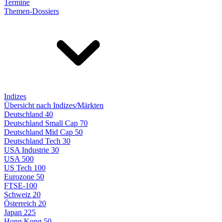
Termine
Themen-Dossiers
Indizes
Übersicht nach Indizes/Märkten
Deutschland 40
Deutschland Small Cap 70
Deutschland Mid Cap 50
Deutschland Tech 30
USA Industrie 30
USA 500
US Tech 100
Eurozone 50
FTSE-100
Schweiz 20
Österreich 20
Japan 225
Hong Kong 50