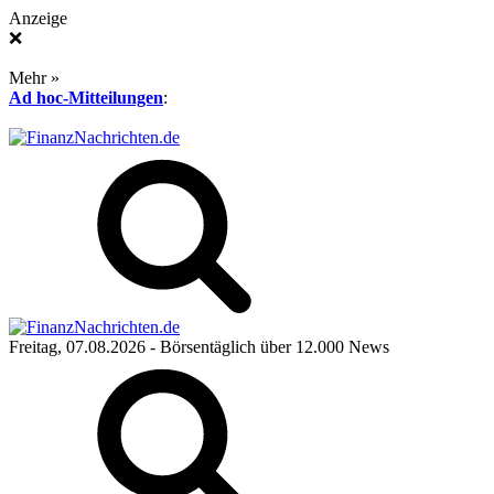
Anzeige
❌
Mehr »
Ad hoc-Mitteilungen
:
Freitag, 07.08.2026
- Börsentäglich über 12.000 News