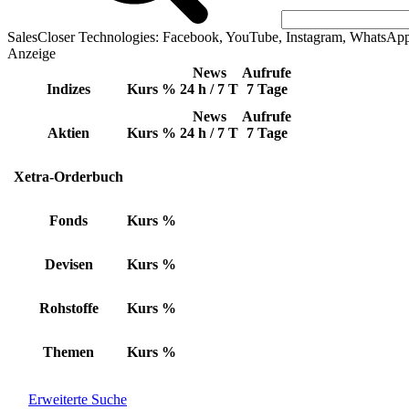
SalesCloser Technologies: Facebook, YouTube, Instagram, WhatsAp
Anzeige
News
Aufrufe
Indizes
Kurs
%
24 h / 7 T
7 Tage
News
Aufrufe
Aktien
Kurs
%
24 h / 7 T
7 Tage
Xetra-Orderbuch
Fonds
Kurs
%
Devisen
Kurs
%
Rohstoffe
Kurs
%
Themen
Kurs
%
Erweiterte Suche