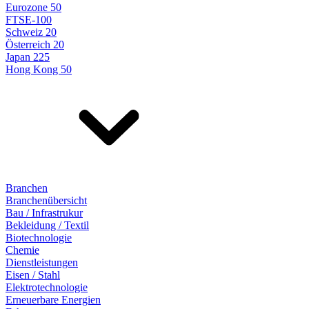
Eurozone 50
FTSE-100
Schweiz 20
Österreich 20
Japan 225
Hong Kong 50
Branchen
Branchenübersicht
Bau / Infrastrukur
Bekleidung / Textil
Biotechnologie
Chemie
Dienstleistungen
Eisen / Stahl
Elektrotechnologie
Erneuerbare Energien