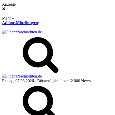
Anzeige
❌
Mehr »
Ad hoc-Mitteilungen
:
Freitag, 07.08.2026
- Börsentäglich über 12.000 News