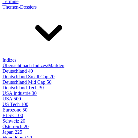
Termine
Themen-Dossiers
Indizes
Übersicht nach Indizes/Märkten
Deutschland 40
Deutschland Small Cap 70
Deutschland Mid Cap 50
Deutschland Tech 30
USA Industrie 30
USA 500
US Tech 100
Eurozone 50
FTSE-100
Schweiz 20
Österreich 20
Japan 225
Hong Kong 50