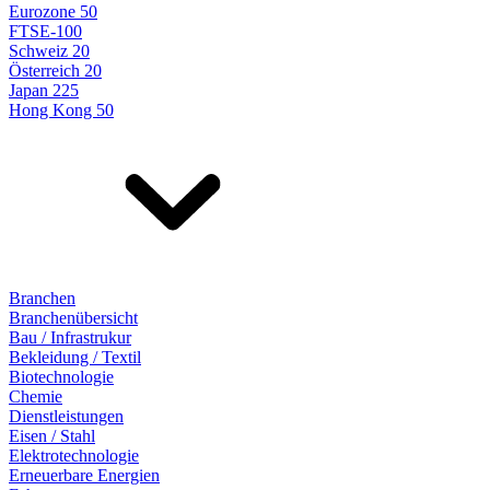
Eurozone 50
FTSE-100
Schweiz 20
Österreich 20
Japan 225
Hong Kong 50
Branchen
Branchenübersicht
Bau / Infrastrukur
Bekleidung / Textil
Biotechnologie
Chemie
Dienstleistungen
Eisen / Stahl
Elektrotechnologie
Erneuerbare Energien