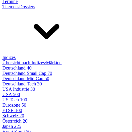
Termine
Themen-Dossiers
Indizes
Übersicht nach Indizes/Märkten
Deutschland 40
Deutschland Small Cap 70
Deutschland Mid Cap 50
Deutschland Tech 30
USA Industrie 30
USA 500
US Tech 100
Eurozone 50
FTSE-100
Schweiz 20
Österreich 20
Japan 225
Hong Kong 50