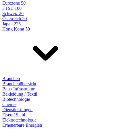
Eurozone 50
FTSE-100
Schweiz 20
Österreich 20
Japan 225
Hong Kong 50
Branchen
Branchenübersicht
Bau / Infrastrukur
Bekleidung / Textil
Biotechnologie
Chemie
Dienstleistungen
Eisen / Stahl
Elektrotechnologie
Erneuerbare Energien