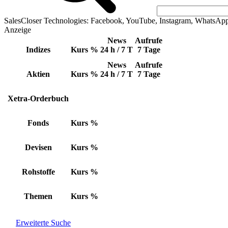
SalesCloser Technologies: Facebook, YouTube, Instagram, WhatsAp
Anzeige
News
Aufrufe
Indizes
Kurs
%
24 h / 7 T
7 Tage
News
Aufrufe
Aktien
Kurs
%
24 h / 7 T
7 Tage
Xetra-Orderbuch
Fonds
Kurs
%
Devisen
Kurs
%
Rohstoffe
Kurs
%
Themen
Kurs
%
Erweiterte Suche