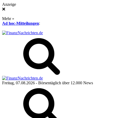
Anzeige
❌
Mehr »
Ad hoc-Mitteilungen
:
Freitag, 07.08.2026
- Börsentäglich über 12.000 News