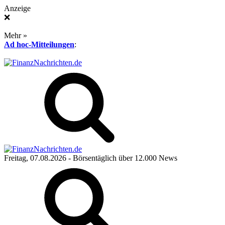
Anzeige
❌
Mehr »
Ad hoc-Mitteilungen
:
Freitag, 07.08.2026
- Börsentäglich über 12.000 News