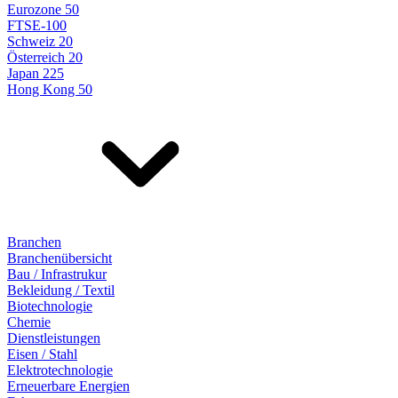
Eurozone 50
FTSE-100
Schweiz 20
Österreich 20
Japan 225
Hong Kong 50
Branchen
Branchenübersicht
Bau / Infrastrukur
Bekleidung / Textil
Biotechnologie
Chemie
Dienstleistungen
Eisen / Stahl
Elektrotechnologie
Erneuerbare Energien