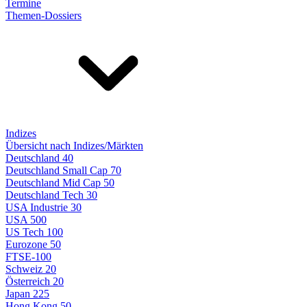
Termine
Themen-Dossiers
Indizes
Übersicht nach Indizes/Märkten
Deutschland 40
Deutschland Small Cap 70
Deutschland Mid Cap 50
Deutschland Tech 30
USA Industrie 30
USA 500
US Tech 100
Eurozone 50
FTSE-100
Schweiz 20
Österreich 20
Japan 225
Hong Kong 50