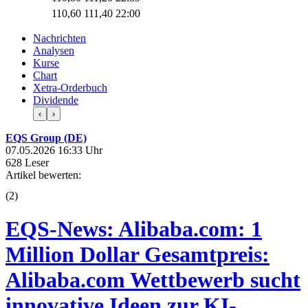
110,60
111,40
22:00
Nachrichten
Analysen
Kurse
Chart
Xetra-Orderbuch
Dividende
‹
›
EQS Group (DE)
07.05.2026 16:33 Uhr
628 Leser
Artikel bewerten:
(
2
)
EQS-News: Alibaba.com: 1
Million Dollar Gesamtpreis:
Alibaba.com Wettbewerb sucht
innovative Ideen zur KI-