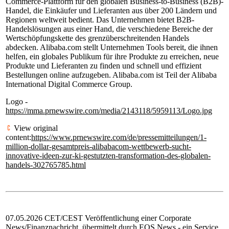
Commerce-Plattform für den globalen Business-to-Business (B2B)-
Handel, die Einkäufer und Lieferanten aus über 200 Ländern und
Regionen weltweit bedient. Das Unternehmen bietet B2B-
Handelslösungen aus einer Hand, die verschiedene Bereiche der
Wertschöpfungskette des grenzüberschreitenden Handels
abdecken. Alibaba.com stellt Unternehmen Tools bereit, die ihnen
helfen, ein globales Publikum für ihre Produkte zu erreichen, neue
Produkte und Lieferanten zu finden und schnell und effizient
Bestellungen online aufzugeben. Alibaba.com ist Teil der Alibaba
International Digital Commerce Group.
Logo -
https://mma.prnewswire.com/media/2143118/5959113/Logo.jpg
View original
content:
https://www.prnewswire.com/de/pressemitteilungen/1-
million-dollar-gesamtpreis-alibabacom-wettbewerb-sucht-
innovative-ideen-zur-ki-gestutzten-transformation-des-globalen-
handels-302765785.html
07.05.2026 CET/CEST Veröffentlichung einer Corporate
News/Finanznachricht, übermittelt durch
EQS News
- ein Service