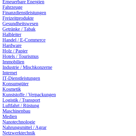
Erneuerbare Energien
Fahrzeuge
Finanzdienstleistungen
Freizeitprodukte
Gesundheitswesen
Getränke / Tabak
Halbleiter
Handel / E-Commerce
Hardware
Holz / Papier
Hotels / Tourismus
Immobilien
Industrie / Mischkonzerne
Internet
IT-Dienstleistungen
Konsumgüter
Kosmetik
Kunststoffe / Verpackungen
Logistik / Transport
Luftfahrt / Rüstung
Maschinenbau
Medien
Nanotechnologie
Nahrungsmittel / Agrar
Netzwerktechnik