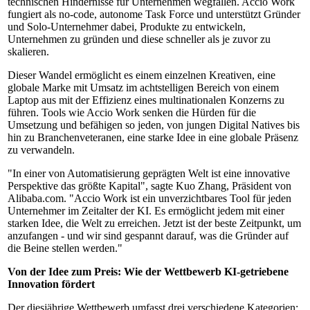
technischen Hindernisse für Unternehmen wegfallen. Accio Work
fungiert als no-code, autonome Task Force und unterstützt Gründer
und Solo-Unternehmer dabei, Produkte zu entwickeln,
Unternehmen zu gründen und diese schneller als je zuvor zu
skalieren.
Dieser Wandel ermöglicht es einem einzelnen Kreativen, eine
globale Marke mit Umsatz im achtstelligen Bereich von einem
Laptop aus mit der Effizienz eines multinationalen Konzerns zu
führen. Tools wie Accio Work senken die Hürden für die
Umsetzung und befähigen so jeden, von jungen Digital Natives bis
hin zu Branchenveteranen, eine starke Idee in eine globale Präsenz
zu verwandeln.
"In einer von Automatisierung geprägten Welt ist eine innovative
Perspektive das größte Kapital", sagte Kuo Zhang, Präsident von
Alibaba.com. "Accio Work ist ein unverzichtbares Tool für jeden
Unternehmer im Zeitalter der KI. Es ermöglicht jedem mit einer
starken Idee, die Welt zu erreichen. Jetzt ist der beste Zeitpunkt, um
anzufangen - und wir sind gespannt darauf, was die Gründer auf
die Beine stellen werden."
Von der Idee zum Preis: Wie der Wettbewerb KI-getriebene
Innovation fördert
Der diesjährige Wettbewerb umfasst drei verschiedene Kategorien: