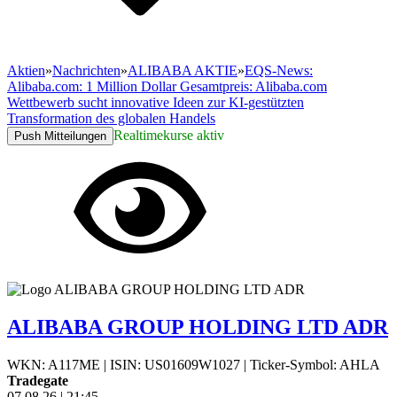
Aktien
»
Nachrichten
»
ALIBABA AKTIE
»
EQS-News:
Alibaba.com: 1 Million Dollar Gesamtpreis: Alibaba.com
Wettbewerb sucht innovative Ideen zur KI-gestützten
Transformation des globalen Handels
Realtimekurse aktiv
Push Mitteilungen
ALIBABA GROUP HOLDING LTD ADR
WKN: A117ME
|
ISIN: US01609W1027
|
Ticker-Symbol: AHLA
Tradegate
07.08.26
|
21:45