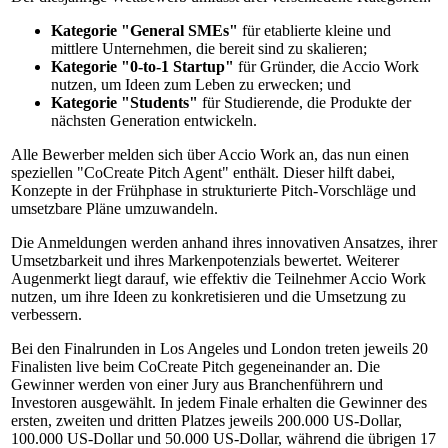
Kategorie "General SMEs"
für etablierte kleine und
mittlere Unternehmen, die bereit sind zu skalieren;
Kategorie "0-to-1 Startup"
für Gründer, die Accio Work
nutzen, um Ideen zum Leben zu erwecken; und
Kategorie "Students"
für Studierende, die Produkte der
nächsten Generation entwickeln.
Alle Bewerber melden sich über Accio Work an, das nun einen
speziellen "CoCreate Pitch Agent" enthält. Dieser hilft dabei,
Konzepte in der Frühphase in strukturierte Pitch-Vorschläge und
umsetzbare Pläne umzuwandeln.
Die Anmeldungen werden anhand ihres innovativen Ansatzes, ihrer
Umsetzbarkeit und ihres Markenpotenzials bewertet. Weiterer
Augenmerkt liegt darauf, wie effektiv die Teilnehmer Accio Work
nutzen, um ihre Ideen zu konkretisieren und die Umsetzung zu
verbessern.
Bei den Finalrunden in Los Angeles und London treten jeweils 20
Finalisten live beim CoCreate Pitch gegeneinander an. Die
Gewinner werden von einer Jury aus Branchenführern und
Investoren ausgewählt. In jedem Finale erhalten die Gewinner des
ersten, zweiten und dritten Platzes jeweils 200.000 US-Dollar,
100.000 US-Dollar und 50.000 US-Dollar, während die übrigen 17