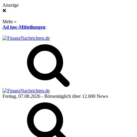
Anzeige
❌
Mehr »
Ad hoc-Mitteilungen
:
Freitag, 07.08.2026
- Börsentäglich über 12.000 News