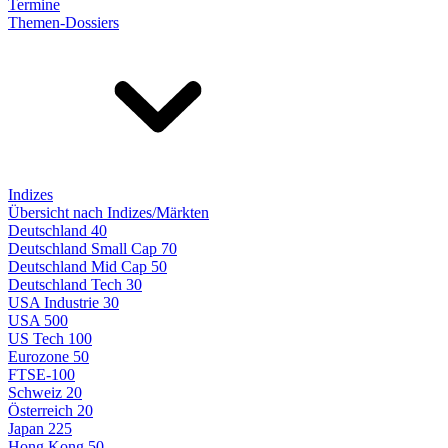
Termine
Themen-Dossiers
Indizes
Übersicht nach Indizes/Märkten
Deutschland 40
Deutschland Small Cap 70
Deutschland Mid Cap 50
Deutschland Tech 30
USA Industrie 30
USA 500
US Tech 100
Eurozone 50
FTSE-100
Schweiz 20
Österreich 20
Japan 225
Hong Kong 50