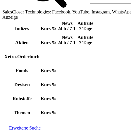
SalesCloser Technologies: Facebook, YouTube, Instagram, WhatsAp
Anzeige
News
Aufrufe
Indizes
Kurs
%
24 h / 7 T
7 Tage
News
Aufrufe
Aktien
Kurs
%
24 h / 7 T
7 Tage
Xetra-Orderbuch
Fonds
Kurs
%
Devisen
Kurs
%
Rohstoffe
Kurs
%
Themen
Kurs
%
Erweiterte Suche