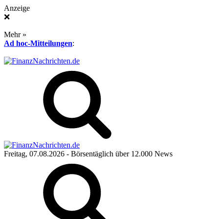
Anzeige
❌
Mehr »
Ad hoc-Mitteilungen
:
Freitag, 07.08.2026
- Börsentäglich über 12.000 News