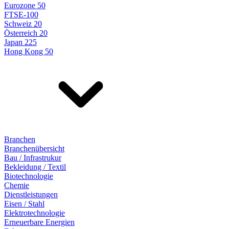
Eurozone 50
FTSE-100
Schweiz 20
Österreich 20
Japan 225
Hong Kong 50
Branchen
Branchenübersicht
Bau / Infrastrukur
Bekleidung / Textil
Biotechnologie
Chemie
Dienstleistungen
Eisen / Stahl
Elektrotechnologie
Erneuerbare Energien