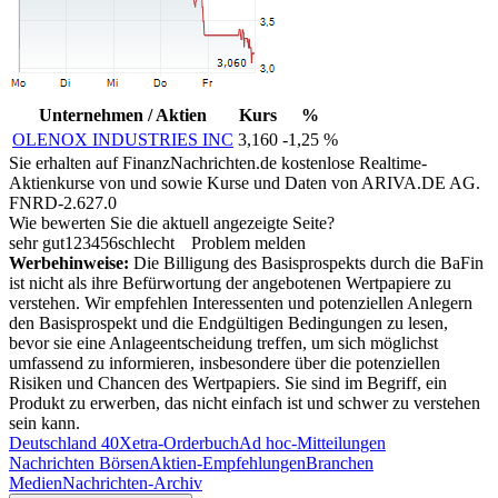
Unternehmen / Aktien
Kurs
%
OLENOX INDUSTRIES INC
3,160
-1,25 %
Sie erhalten auf FinanzNachrichten.de kostenlose Realtime-
Aktienkurse von
und
sowie Kurse und Daten von
ARIVA.DE AG
.
FNRD-2.627.0
Wie bewerten Sie die aktuell angezeigte Seite?
sehr gut
1
2
3
4
5
6
schlecht
Problem melden
Werbehinweise:
Die Billigung des Basisprospekts durch die BaFin
ist nicht als ihre Befürwortung der angebotenen Wertpapiere zu
verstehen. Wir empfehlen Interessenten und potenziellen Anlegern
den Basisprospekt und die Endgültigen Bedingungen zu lesen,
bevor sie eine Anlageentscheidung treffen, um sich möglichst
umfassend zu informieren, insbesondere über die potenziellen
Risiken und Chancen des Wertpapiers. Sie sind im Begriff, ein
Produkt zu erwerben, das nicht einfach ist und schwer zu verstehen
sein kann.
Deutschland 40
Xetra-Orderbuch
Ad hoc-Mitteilungen
Nachrichten Börsen
Aktien-Empfehlungen
Branchen
Medien
Nachrichten-Archiv