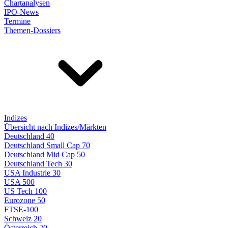
Chartanalysen
IPO-News
Termine
Themen-Dossiers
Indizes
Übersicht nach Indizes/Märkten
Deutschland 40
Deutschland Small Cap 70
Deutschland Mid Cap 50
Deutschland Tech 30
USA Industrie 30
USA 500
US Tech 100
Eurozone 50
FTSE-100
Schweiz 20
Österreich 20