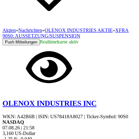
Aktien
»
Nachrichten
»
OLENOX INDUSTRIES AKTIE
»
XFRA
90S0: AUSSETZUNG/SUSPENSION
Realtimekurse aktiv
Push Mitteilungen
OLENOX INDUSTRIES INC
WKN: A42B6B
|
ISIN: US78418A8027
|
Ticker-Symbol: 90S0
NASDAQ
07.08.26
|
21:58
3,160
US-Dollar
-1,25 %
-0,040