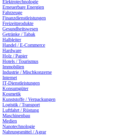
Elektrotechnologie
Erneuerbare Energien
Fahrzeuge
Finanzdienstleistungen
Freizeitprodukte
Gesundheitswesen
Getränke / Tabak
Halbleiter
Handel / E-Commerce
Hardware
Holz / Papier
Hotels / Tourismus
Immobilien
Industrie / Mischkonzerne
Internet
IT-Dienstleistungen
Konsumgüter
Kosmetik
Kunststoffe / Verpackungen
Logistik / Transport
Luftfahrt / Rüstung
Maschinenbau
Medien
Nanotechnologie
Nahrungsmittel / Agrar