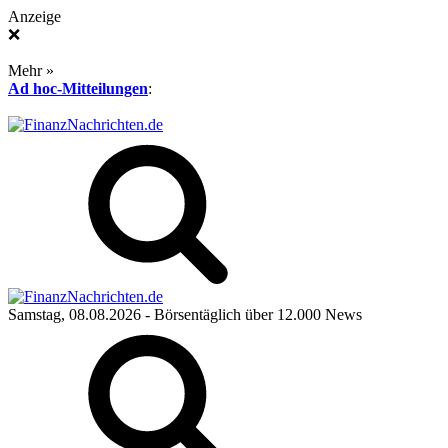
Anzeige
❌
Mehr »
Ad hoc-Mitteilungen
:
Samstag, 08.08.2026
- Börsentäglich über 12.000 News