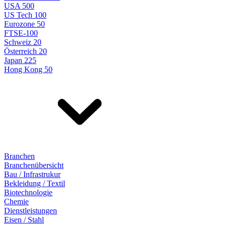
USA 500
US Tech 100
Eurozone 50
FTSE-100
Schweiz 20
Österreich 20
Japan 225
Hong Kong 50
Branchen
Branchenübersicht
Bau / Infrastrukur
Bekleidung / Textil
Biotechnologie
Chemie
Dienstleistungen
Eisen / Stahl