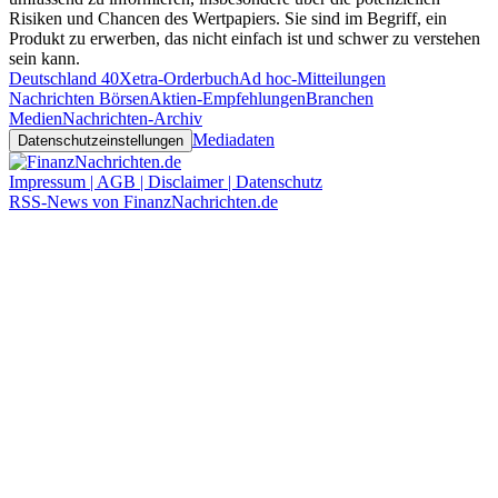
Risiken und Chancen des Wertpapiers. Sie sind im Begriff, ein
Produkt zu erwerben, das nicht einfach ist und schwer zu verstehen
sein kann.
Deutschland 40
Xetra-Orderbuch
Ad hoc-Mitteilungen
Nachrichten Börsen
Aktien-Empfehlungen
Branchen
Medien
Nachrichten-Archiv
Mediadaten
Datenschutzeinstellungen
Impressum | AGB | Disclaimer | Datenschutz
RSS-News von FinanzNachrichten.de