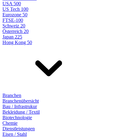
USA 500
US Tech 100
Eurozone 50
FTSE-100
Schweiz 20
Österreich 20
Japan 225
Hong Kong 50
Branchen
Branchenübersicht
Bau / Infrastrukur
Bekleidung / Textil
Biotechnologie
Chemie
Dienstleistungen
Eisen / Stahl