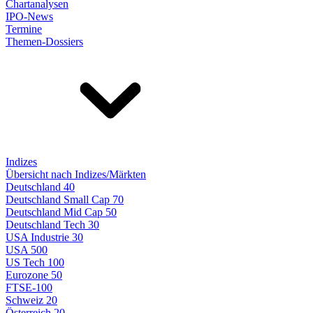
Chartanalysen
IPO-News
Termine
Themen-Dossiers
Indizes
Übersicht nach Indizes/Märkten
Deutschland 40
Deutschland Small Cap 70
Deutschland Mid Cap 50
Deutschland Tech 30
USA Industrie 30
USA 500
US Tech 100
Eurozone 50
FTSE-100
Schweiz 20
Österreich 20