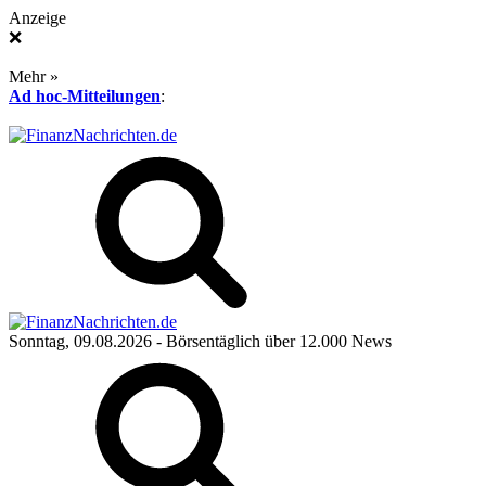
Anzeige
❌
Mehr »
Ad hoc-Mitteilungen
:
Sonntag, 09.08.2026
- Börsentäglich über 12.000 News