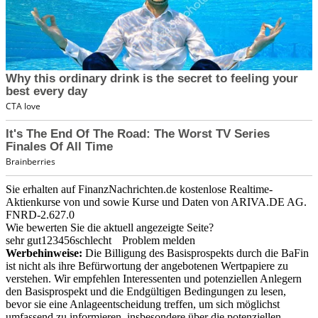
Sie erhalten auf FinanzNachrichten.de kostenlose Realtime-
Aktienkurse von
und
sowie Kurse und Daten von
ARIVA.DE AG
.
FNRD-2.627.0
Wie bewerten Sie die aktuell angezeigte Seite?
sehr gut
1
2
3
4
5
6
schlecht
Problem melden
Werbehinweise:
Die Billigung des Basisprospekts durch die BaFin
ist nicht als ihre Befürwortung der angebotenen Wertpapiere zu
verstehen. Wir empfehlen Interessenten und potenziellen Anlegern
den Basisprospekt und die Endgültigen Bedingungen zu lesen,
bevor sie eine Anlageentscheidung treffen, um sich möglichst
umfassend zu informieren, insbesondere über die potenziellen