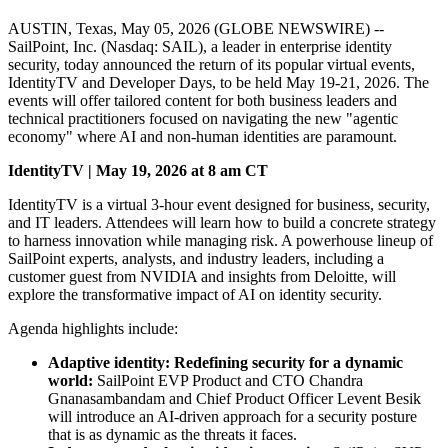
AUSTIN, Texas, May 05, 2026 (GLOBE NEWSWIRE) --
SailPoint, Inc. (Nasdaq: SAIL), a leader in enterprise identity
security, today announced the return of its popular virtual events,
IdentityTV and Developer Days, to be held May 19-21, 2026. The
events will offer tailored content for both business leaders and
technical practitioners focused on navigating the new "agentic
economy" where AI and non-human identities are paramount.
IdentityTV | May 19, 2026 at 8 am CT
IdentityTV is a virtual 3-hour event designed for business, security,
and IT leaders. Attendees will learn how to build a concrete strategy
to harness innovation while managing risk. A powerhouse lineup of
SailPoint experts, analysts, and industry leaders, including a
customer guest from NVIDIA and insights from Deloitte, will
explore the transformative impact of AI on identity security.
Agenda highlights include:
Adaptive identity: Redefining security for a dynamic
world:
SailPoint EVP Product and CTO Chandra
Gnanasambandam and Chief Product Officer Levent Besik
will introduce an AI-driven approach for a security posture
that is as dynamic as the threats it faces.