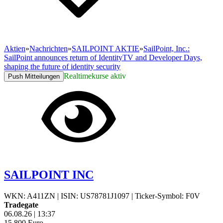
Aktien
»
Nachrichten
»
SAILPOINT AKTIE
»
SailPoint, Inc.:
SailPoint announces return of IdentityTV and Developer Days,
shaping the future of identity security
Realtimekurse aktiv
Push Mitteilungen
SAILPOINT INC
WKN: A411ZN
|
ISIN: US78781J1097
|
Ticker-Symbol: F0V
Tradegate
06.08.26
|
13:37
15,800
Euro