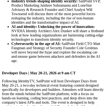
Industry trends shaping identity security:
SailPoint SVP,
Product Marketing Jaishree Subramania and LoneStar
Advisory & Research Founder and Chief Analyst Will
Townsend will discuss three of the most powerful forces
reshaping the industry, including the rise of non-human
identities and the transformative impact of AI.
AI and identity:
Unlocking the power of innovation:
NVIDIA Identity Architect Alex Dunker will share a firsthand
look at how leading organizations are harnessing cutting-edge
technologies to transform identity security.
Cybersecurity in the age of AI:
SailPoint Field CTO Matt
Fangman and Strategy of Security Founder Cole Grolmus
will move beyond the hype and explore the escalating cat-
and-mouse game between attackers and defenders in the AI
age.
Developer Days | May 20-21, 2026 at 9 am CT
Following IdentityTV, SailPoint will host Developer Days from
May 20-21, a two-day technical event featuring content designed
specifically for developers and builders. Attendees will learn directly
from the minds behind the SailPoint platform, with a focus on
hands-on learning, coding best practices, and deep dives into the
company's latest APIs and tools. The event is designed to help