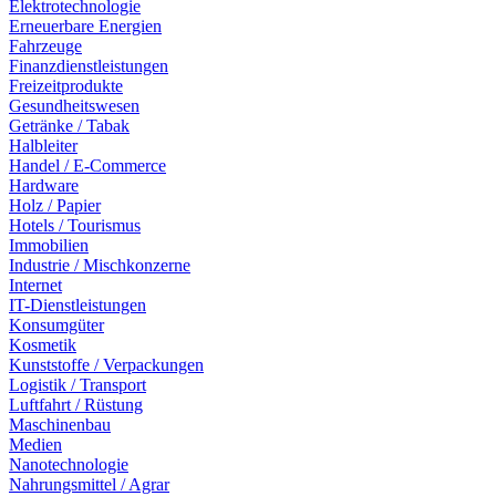
Elektrotechnologie
Erneuerbare Energien
Fahrzeuge
Finanzdienstleistungen
Freizeitprodukte
Gesundheitswesen
Getränke / Tabak
Halbleiter
Handel / E-Commerce
Hardware
Holz / Papier
Hotels / Tourismus
Immobilien
Industrie / Mischkonzerne
Internet
IT-Dienstleistungen
Konsumgüter
Kosmetik
Kunststoffe / Verpackungen
Logistik / Transport
Luftfahrt / Rüstung
Maschinenbau
Medien
Nanotechnologie
Nahrungsmittel / Agrar