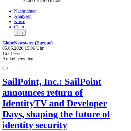
16,000
16,300
07.08.
Nachrichten
Analysen
Kurse
Chart
‹
›
GlobeNewswire (Europe)
05.05.2026 15:06 Uhr
167 Leser
Artikel bewerten:
(
1
)
SailPoint, Inc.: SailPoint
announces return of
IdentityTV and Developer
Days, shaping the future of
identity security