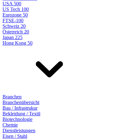
USA 500
US Tech 100
Eurozone 50
FTSE-100
Schweiz 20
Österreich 20
Japan 225
Hong Kong 50
Branchen
Branchenübersicht
Bau / Infrastrukur
Bekleidung / Textil
Biotechnologie
Chemie
Dienstleistungen
Eisen / Stahl