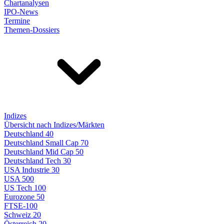
Chartanalysen
IPO-News
Termine
Themen-Dossiers
Indizes
Übersicht nach Indizes/Märkten
Deutschland 40
Deutschland Small Cap 70
Deutschland Mid Cap 50
Deutschland Tech 30
USA Industrie 30
USA 500
US Tech 100
Eurozone 50
FTSE-100
Schweiz 20
Österreich 20