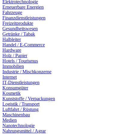
Elektrotechnologie
Erneuerbare Energien
Fahrzeuge
Finanzdienstleistungen
Freizeitprodukte
Gesundheitswesen
Getränke / Tabak
Halbleiter
Handel / E-Commerce
Hardware
Holz / Papier
Hotels / Tourismus
Immobilien
Industrie / Mischkonzerne
Internet
IT-Dienstleistungen
Konsumgüter
Kosmetik
Kunststoffe / Verpackungen
Logistik / Transport
Luftfahrt / Rüstung
Maschinenbau
Medien
Nanotechnologie
Nahrungsmittel / Agrar