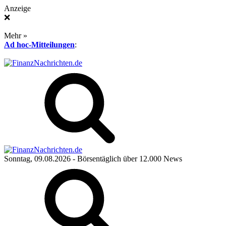
Anzeige
❌
Mehr »
Ad hoc-Mitteilungen
:
Sonntag, 09.08.2026
- Börsentäglich über 12.000 News