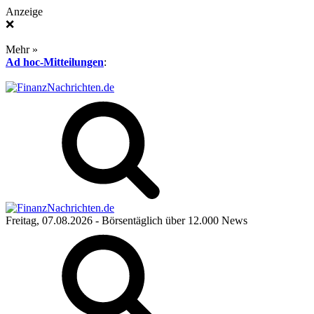
Anzeige
❌
Mehr »
Ad hoc-Mitteilungen
:
Freitag, 07.08.2026
- Börsentäglich über 12.000 News