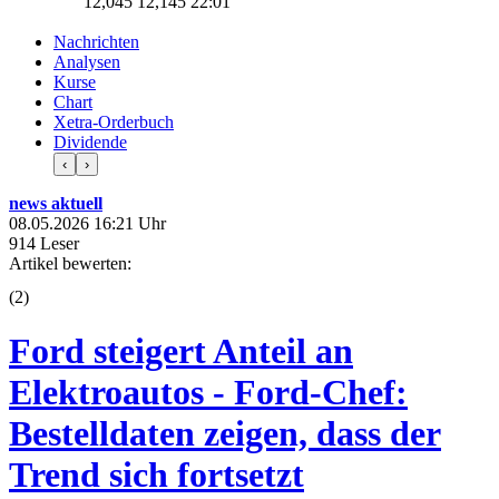
12,045
12,145
22:01
Nachrichten
Analysen
Kurse
Chart
Xetra-Orderbuch
Dividende
‹
›
news aktuell
08.05.2026 16:21 Uhr
914 Leser
Artikel bewerten:
(
2
)
Ford steigert Anteil an
Elektroautos - Ford-Chef:
Bestelldaten zeigen, dass der
Trend sich fortsetzt