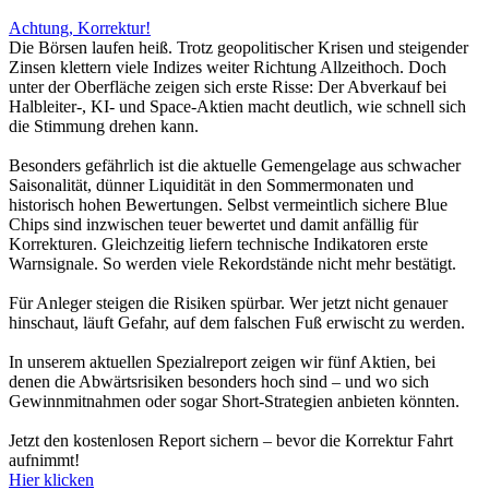
Achtung, Korrektur!
Die Börsen laufen heiß. Trotz geopolitischer Krisen und steigender
Zinsen klettern viele Indizes weiter Richtung Allzeithoch. Doch
unter der Oberfläche zeigen sich erste Risse: Der Abverkauf bei
Halbleiter-, KI- und Space-Aktien macht deutlich, wie schnell sich
die Stimmung drehen kann.
Besonders gefährlich ist die aktuelle Gemengelage aus schwacher
Saisonalität, dünner Liquidität in den Sommermonaten und
historisch hohen Bewertungen. Selbst vermeintlich sichere Blue
Chips sind inzwischen teuer bewertet und damit anfällig für
Korrekturen. Gleichzeitig liefern technische Indikatoren erste
Warnsignale. So werden viele Rekordstände nicht mehr bestätigt.
Für Anleger steigen die Risiken spürbar. Wer jetzt nicht genauer
hinschaut, läuft Gefahr, auf dem falschen Fuß erwischt zu werden.
In unserem aktuellen Spezialreport zeigen wir fünf Aktien, bei
denen die Abwärtsrisiken besonders hoch sind – und wo sich
Gewinnmitnahmen oder sogar Short-Strategien anbieten könnten.
Jetzt den kostenlosen Report sichern – bevor die Korrektur Fahrt
aufnimmt!
Hier klicken