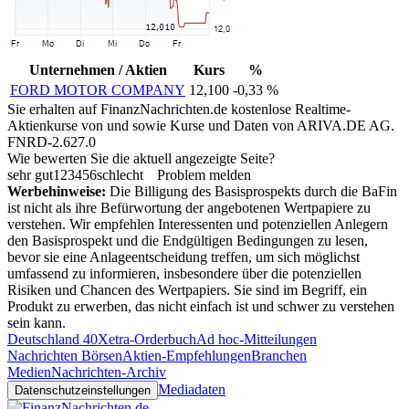
Unternehmen / Aktien
Kurs
%
FORD MOTOR COMPANY
12,100
-0,33 %
Sie erhalten auf FinanzNachrichten.de kostenlose Realtime-
Aktienkurse von
und
sowie Kurse und Daten von
ARIVA.DE AG
.
FNRD-2.627.0
Wie bewerten Sie die aktuell angezeigte Seite?
sehr gut
1
2
3
4
5
6
schlecht
Problem melden
Werbehinweise:
Die Billigung des Basisprospekts durch die BaFin
ist nicht als ihre Befürwortung der angebotenen Wertpapiere zu
verstehen. Wir empfehlen Interessenten und potenziellen Anlegern
den Basisprospekt und die Endgültigen Bedingungen zu lesen,
bevor sie eine Anlageentscheidung treffen, um sich möglichst
umfassend zu informieren, insbesondere über die potenziellen
Risiken und Chancen des Wertpapiers. Sie sind im Begriff, ein
Produkt zu erwerben, das nicht einfach ist und schwer zu verstehen
sein kann.
Deutschland 40
Xetra-Orderbuch
Ad hoc-Mitteilungen
Nachrichten Börsen
Aktien-Empfehlungen
Branchen
Medien
Nachrichten-Archiv
Mediadaten
Datenschutzeinstellungen