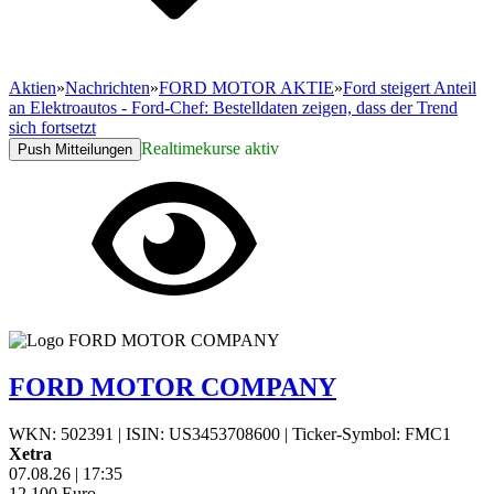
Aktien
»
Nachrichten
»
FORD MOTOR AKTIE
»
Ford steigert Anteil
an Elektroautos - Ford-Chef: Bestelldaten zeigen, dass der Trend
sich fortsetzt
Realtimekurse aktiv
Push Mitteilungen
FORD MOTOR COMPANY
WKN: 502391
|
ISIN: US3453708600
|
Ticker-Symbol: FMC1
Xetra
07.08.26
|
17:35
12,100
Euro