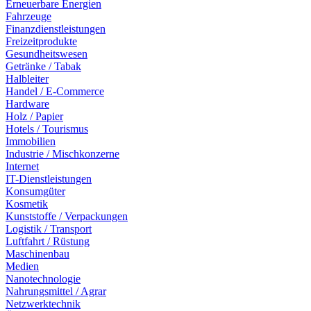
Erneuerbare Energien
Fahrzeuge
Finanzdienstleistungen
Freizeitprodukte
Gesundheitswesen
Getränke / Tabak
Halbleiter
Handel / E-Commerce
Hardware
Holz / Papier
Hotels / Tourismus
Immobilien
Industrie / Mischkonzerne
Internet
IT-Dienstleistungen
Konsumgüter
Kosmetik
Kunststoffe / Verpackungen
Logistik / Transport
Luftfahrt / Rüstung
Maschinenbau
Medien
Nanotechnologie
Nahrungsmittel / Agrar
Netzwerktechnik