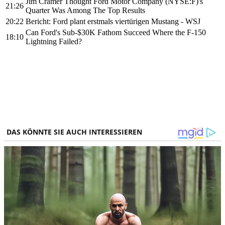
Jim Cramer Thought Ford Motor Company (NYSE:F)'s
21:26
Quarter Was Among The Top Results
20:22
Bericht: Ford plant erstmals viertürigen Mustang - WSJ
Can Ford's Sub-$30K Fathom Succeed Where the F-150
18:10
Lightning Failed?