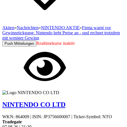
Aktien
»
Nachrichten
»
NINTENDO AKTIE
»
Firma warnt vor
Gewinnrückgang: Nintendo hebt Preise an - und rechnet trotzdem
mit weniger Gewinn
Realtimekurse inaktiv
Push Mitteilungen
NINTENDO CO LTD
WKN: 864009
|
ISIN: JP3756600007
|
Ticker-Symbol: NTO
Tradegate
07.08.26
|
21:20