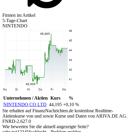
Firmen im Artikel
5-Tage-Chart
NINTENDO
Unternehmen / Aktien
Kurs
%
NINTENDO CO LTD
44,195
+0,10 %
Sie erhalten auf FinanzNachrichten.de kostenlose Realtime-
Aktienkurse von
und
sowie Kurse und Daten von
ARIVA.DE AG
.
FNRD-2.627.0
Wie bewerten Sie die aktuell angezeigte Seite?
sehr gut
1
2
3
4
5
6
schlecht
Problem melden