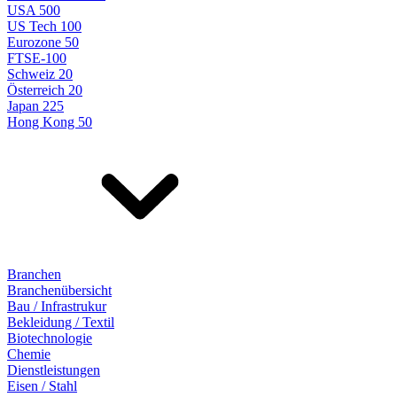
USA 500
US Tech 100
Eurozone 50
FTSE-100
Schweiz 20
Österreich 20
Japan 225
Hong Kong 50
Branchen
Branchenübersicht
Bau / Infrastrukur
Bekleidung / Textil
Biotechnologie
Chemie
Dienstleistungen
Eisen / Stahl