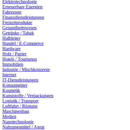
Elektrotechnologie
Erneuerbare Energien
Fahrzeuge
Finanzdienstleistungen
Freizeitprodukte
Gesundheitswesen
Getränke / Tabak
Halbleiter
Handel / E-Commerce
Hardware
Holz / Papier
Hotels / Tourismus
Immobilien
Industrie / Mischkonzerne
Internet
IT-Dienstleistungen
Konsumgüter
Kosmetik
Kunststoffe / Verpackungen
Logistik / Transport
Luftfahrt / Rüstung
Maschinenbau
Medien
Nanotechnologie
Nahrungsmittel / Agrar