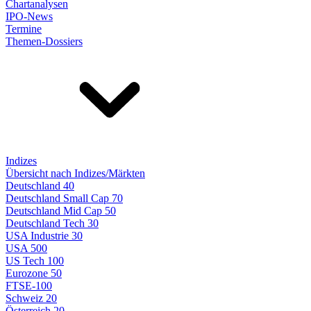
Chartanalysen
IPO-News
Termine
Themen-Dossiers
Indizes
Übersicht nach Indizes/Märkten
Deutschland 40
Deutschland Small Cap 70
Deutschland Mid Cap 50
Deutschland Tech 30
USA Industrie 30
USA 500
US Tech 100
Eurozone 50
FTSE-100
Schweiz 20
Österreich 20