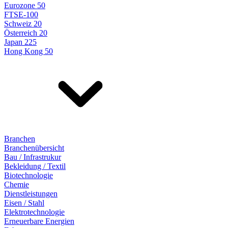
Eurozone 50
FTSE-100
Schweiz 20
Österreich 20
Japan 225
Hong Kong 50
Branchen
Branchenübersicht
Bau / Infrastrukur
Bekleidung / Textil
Biotechnologie
Chemie
Dienstleistungen
Eisen / Stahl
Elektrotechnologie
Erneuerbare Energien