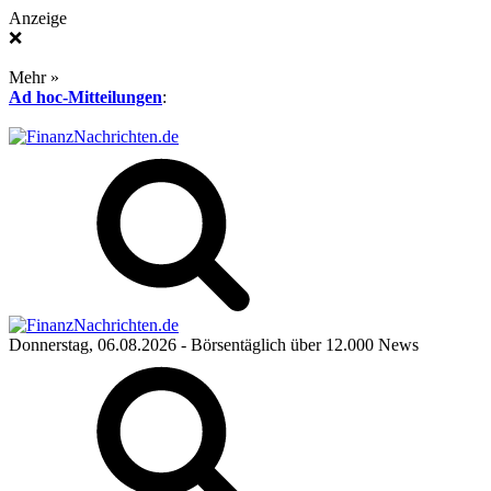
Anzeige
❌
Mehr »
Ad hoc-Mitteilungen
:
Donnerstag, 06.08.2026
- Börsentäglich über 12.000 News