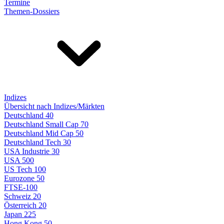
Termine
Themen-Dossiers
Indizes
Übersicht nach Indizes/Märkten
Deutschland 40
Deutschland Small Cap 70
Deutschland Mid Cap 50
Deutschland Tech 30
USA Industrie 30
USA 500
US Tech 100
Eurozone 50
FTSE-100
Schweiz 20
Österreich 20
Japan 225
Hong Kong 50