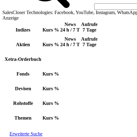
SalesCloser Technologies: Facebook, YouTube, Instagram, WhatsAp
Anzeige
News
Aufrufe
Indizes
Kurs
%
24 h / 7 T
7 Tage
News
Aufrufe
Aktien
Kurs
%
24 h / 7 T
7 Tage
Xetra-Orderbuch
Fonds
Kurs
%
Devisen
Kurs
%
Rohstoffe
Kurs
%
Themen
Kurs
%
Erweiterte Suche