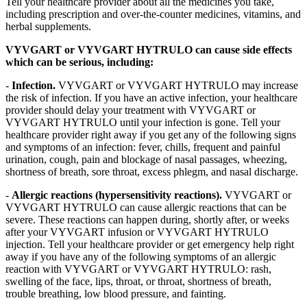
Tell your healthcare provider about all the medicines you take,
including prescription and over-the-counter medicines, vitamins, and
herbal supplements.
VYVGART or VYVGART HYTRULO can cause side effects
which can be serious, including:
-
Infection.
VYVGART or VYVGART HYTRULO may increase
the risk of infection. If you have an active infection, your healthcare
provider should delay your treatment with VYVGART or
VYVGART HYTRULO until your infection is gone. Tell your
healthcare provider right away if you get any of the following signs
and symptoms of an infection: fever, chills, frequent and painful
urination, cough, pain and blockage of nasal passages, wheezing,
shortness of breath, sore throat, excess phlegm, and nasal discharge.
-
Allergic reactions (hypersensitivity reactions).
VYVGART or
VYVGART HYTRULO can cause allergic reactions that can be
severe. These reactions can happen during, shortly after, or weeks
after your VYVGART infusion or VYVGART HYTRULO
injection. Tell your healthcare provider or get emergency help right
away if you have any of the following symptoms of an allergic
reaction with VYVGART or VYVGART HYTRULO: rash,
swelling of the face, lips, throat, or throat, shortness of breath,
trouble breathing, low blood pressure, and fainting.