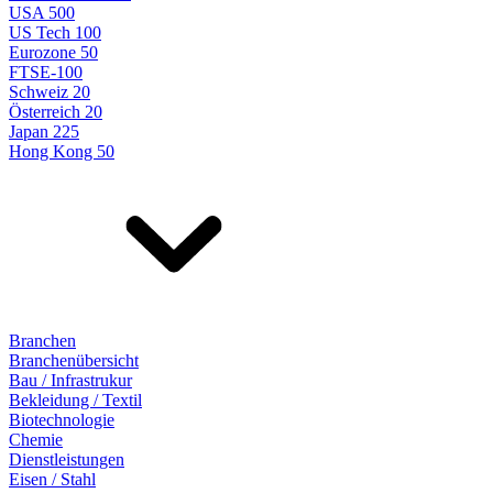
USA 500
US Tech 100
Eurozone 50
FTSE-100
Schweiz 20
Österreich 20
Japan 225
Hong Kong 50
Branchen
Branchenübersicht
Bau / Infrastrukur
Bekleidung / Textil
Biotechnologie
Chemie
Dienstleistungen
Eisen / Stahl