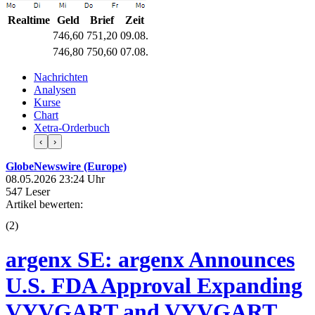
Realtime
Geld
Brief
Zeit
746,60
751,20
09.08.
746,80
750,60
07.08.
Nachrichten
Analysen
Kurse
Chart
Xetra-Orderbuch
‹
›
GlobeNewswire (Europe)
08.05.2026 23:24 Uhr
547 Leser
Artikel bewerten:
(
2
)
argenx SE: argenx Announces
U.S. FDA Approval Expanding
VYVGART and VYVGART