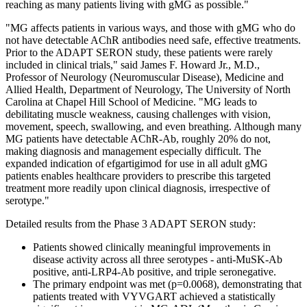
reaching as many patients living with gMG as possible."
"MG affects patients in various ways, and those with gMG who do
not have detectable AChR antibodies need safe, effective treatments.
Prior to the ADAPT SERON study, these patients were rarely
included in clinical trials," said James F. Howard Jr., M.D.,
Professor of Neurology (Neuromuscular Disease), Medicine and
Allied Health, Department of Neurology, The University of North
Carolina at Chapel Hill School of Medicine. "MG leads to
debilitating muscle weakness, causing challenges with vision,
movement, speech, swallowing, and even breathing. Although many
MG patients have detectable AChR-Ab, roughly 20% do not,
making diagnosis and management especially difficult. The
expanded indication of efgartigimod for use in all adult gMG
patients enables healthcare providers to prescribe this targeted
treatment more readily upon clinical diagnosis, irrespective of
serotype."
Detailed results from the Phase 3 ADAPT SERON study:
Patients showed clinically meaningful improvements in
disease activity across all three serotypes - anti-MuSK-Ab
positive, anti-LRP4-Ab positive, and triple seronegative.
The primary endpoint was met (p=0.0068), demonstrating that
patients treated with VYVGART achieved a statistically