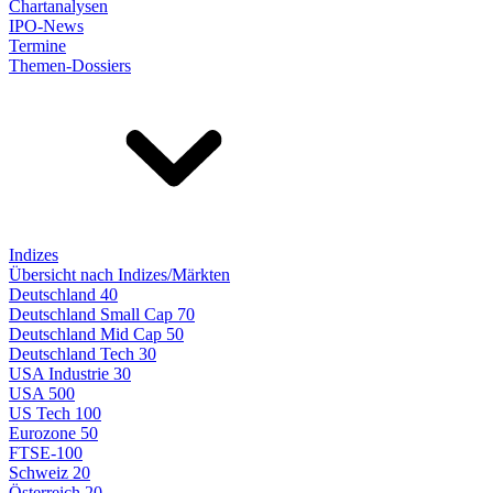
Chartanalysen
IPO-News
Termine
Themen-Dossiers
Indizes
Übersicht nach Indizes/Märkten
Deutschland 40
Deutschland Small Cap 70
Deutschland Mid Cap 50
Deutschland Tech 30
USA Industrie 30
USA 500
US Tech 100
Eurozone 50
FTSE-100
Schweiz 20
Österreich 20