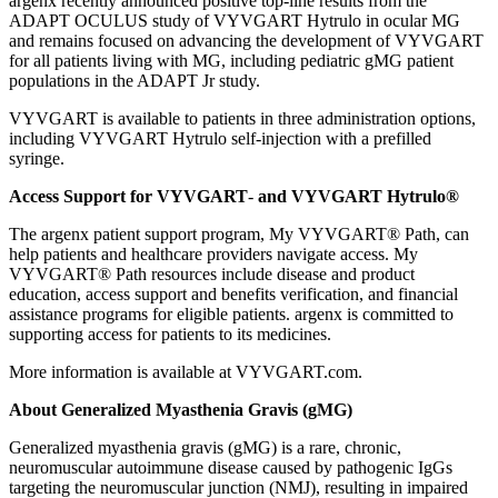
argenx recently announced positive top-line results from the
ADAPT OCULUS study of VYVGART Hytrulo in ocular MG
and remains focused on advancing the development of VYVGART
for all patients living with MG, including pediatric gMG patient
populations in the ADAPT Jr study.
VYVGART is available to patients in three administration options,
including VYVGART Hytrulo self-injection with a prefilled
syringe.
Access Support for VYVGART
-
and VYVGART Hytrulo®
The argenx patient support program, My VYVGART® Path, can
help patients and healthcare providers navigate access. My
VYVGART® Path resources include disease and product
education, access support and benefits verification, and financial
assistance programs for eligible patients. argenx is committed to
supporting access for patients to its medicines.
More information is available at VYVGART.com.
About Generalized Myasthenia Gravis (gMG)
Generalized myasthenia gravis (gMG) is a rare, chronic,
neuromuscular autoimmune disease caused by pathogenic IgGs
targeting the neuromuscular junction (NMJ), resulting in impaired