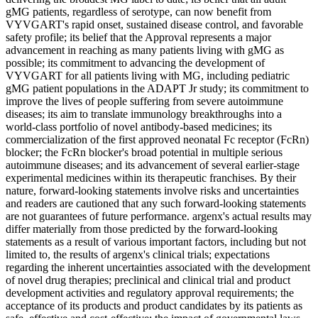
gMG patients, regardless of serotype, can now benefit from
VYVGART's rapid onset, sustained disease control, and favorable
safety profile; its belief that the Approval represents a major
advancement in reaching as many patients living with gMG as
possible; its commitment to advancing the development of
VYVGART for all patients living with MG, including pediatric
gMG patient populations in the ADAPT Jr study; its commitment to
improve the lives of people suffering from severe autoimmune
diseases; its aim to translate immunology breakthroughs into a
world-class portfolio of novel antibody-based medicines; its
commercialization of the first approved neonatal Fc receptor (FcRn)
blocker; the FcRn blocker's broad potential in multiple serious
autoimmune diseases; and its advancement of several earlier-stage
experimental medicines within its therapeutic franchises. By their
nature, forward-looking statements involve risks and uncertainties
and readers are cautioned that any such forward-looking statements
are not guarantees of future performance. argenx's actual results may
differ materially from those predicted by the forward-looking
statements as a result of various important factors, including but not
limited to, the results of argenx's clinical trials; expectations
regarding the inherent uncertainties associated with the development
of novel drug therapies; preclinical and clinical trial and product
development activities and regulatory approval requirements; the
acceptance of its products and product candidates by its patients as