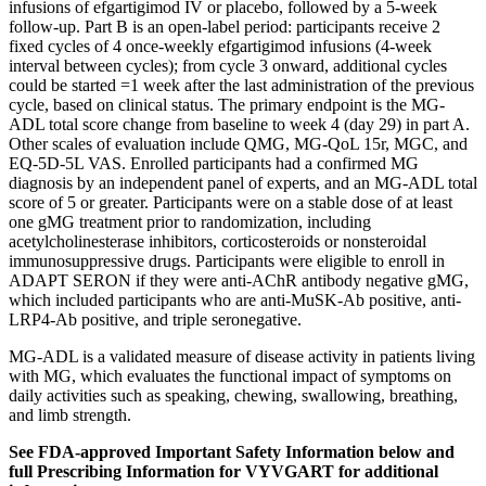
infusions of efgartigimod IV or placebo, followed by a 5-week
follow-up. Part B is an open-label period: participants receive 2
fixed cycles of 4 once-weekly efgartigimod infusions (4-week
interval between cycles); from cycle 3 onward, additional cycles
could be started =1 week after the last administration of the previous
cycle, based on clinical status. The primary endpoint is the MG-
ADL total score change from baseline to week 4 (day 29) in part A.
Other scales of evaluation include QMG, MG-QoL 15r, MGC, and
EQ-5D-5L VAS. Enrolled participants had a confirmed MG
diagnosis by an independent panel of experts, and an MG-ADL total
score of 5 or greater. Participants were on a stable dose of at least
one gMG treatment prior to randomization, including
acetylcholinesterase inhibitors, corticosteroids or nonsteroidal
immunosuppressive drugs. Participants were eligible to enroll in
ADAPT SERON if they were anti-AChR antibody negative gMG,
which included participants who are anti-MuSK-Ab positive, anti-
LRP4-Ab positive, and triple seronegative.
MG-ADL is a validated measure of disease activity in patients living
with MG, which evaluates the functional impact of symptoms on
daily activities such as speaking, chewing, swallowing, breathing,
and limb strength.
See FDA-approved Important Safety Information below and
full Prescribing Information for VYVGART for additional