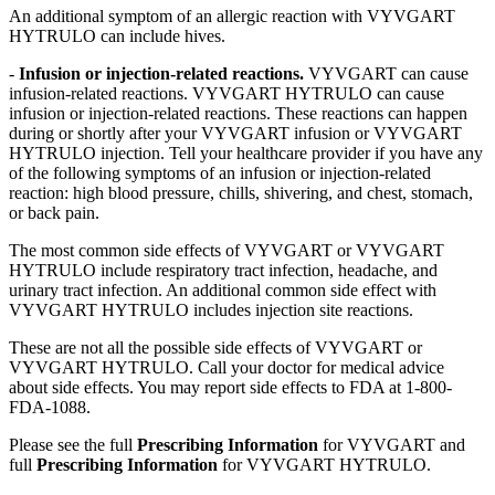
An additional symptom of an allergic reaction with VYVGART
HYTRULO can include hives.
-
Infusion or injection-related reactions.
VYVGART can cause
infusion-related reactions. VYVGART HYTRULO can cause
infusion or injection-related reactions. These reactions can happen
during or shortly after your VYVGART infusion or VYVGART
HYTRULO injection. Tell your healthcare provider if you have any
of the following symptoms of an infusion or injection-related
reaction: high blood pressure, chills, shivering, and chest, stomach,
or back pain.
The most common side effects of VYVGART or VYVGART
HYTRULO include respiratory tract infection, headache, and
urinary tract infection. An additional common side effect with
VYVGART HYTRULO includes injection site reactions.
These are not all the possible side effects of VYVGART or
VYVGART HYTRULO. Call your doctor for medical advice
about side effects. You may report side effects to FDA at 1-800-
FDA-1088.
Please see the full
Prescribing Information
for VYVGART and
full
Prescribing Information
for VYVGART HYTRULO.