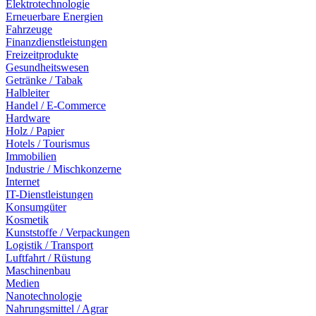
Elektrotechnologie
Erneuerbare Energien
Fahrzeuge
Finanzdienstleistungen
Freizeitprodukte
Gesundheitswesen
Getränke / Tabak
Halbleiter
Handel / E-Commerce
Hardware
Holz / Papier
Hotels / Tourismus
Immobilien
Industrie / Mischkonzerne
Internet
IT-Dienstleistungen
Konsumgüter
Kosmetik
Kunststoffe / Verpackungen
Logistik / Transport
Luftfahrt / Rüstung
Maschinenbau
Medien
Nanotechnologie
Nahrungsmittel / Agrar