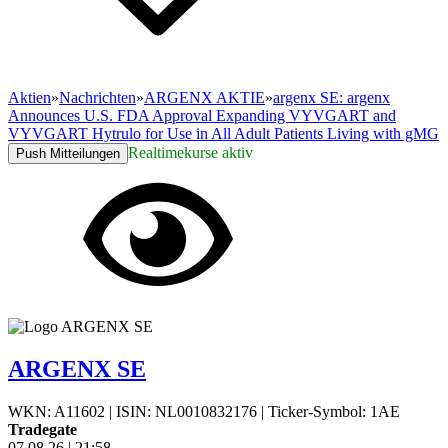
Aktien
»
Nachrichten
»
ARGENX AKTIE
»
argenx SE: argenx
Announces U.S. FDA Approval Expanding VYVGART and
VYVGART Hytrulo for Use in All Adult Patients Living with gMG
Realtimekurse aktiv
Push Mitteilungen
ARGENX SE
WKN: A11602
|
ISIN: NL0010832176
|
Ticker-Symbol: 1AE
Tradegate
07.08.26
|
21:58