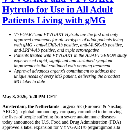
Hytrulo for Use in All Adult
Patients Living with gMG
VYVGART and VYVGART Hytrulo are the first and only
approved treatments for all serotypes of adult patients living
with gMG - anti-AChR-Ab positive, anti-MuSK-Ab positive,
anti-LRP4-Ab positive, and triple seronegative
Patients treated with VYVGART in the ADAPT SERON study
experienced rapid, significant and sustained symptom
improvements that continued with ongoing treatment
Approval advances argenx's commitment to address the
unique needs of every MG patient, delivering the broadest
MG label to date
May 8, 2026, 5:20 PM CET
Amsterdam, the Netherlands
- argenx SE (Euronext & Nasdaq:
ARGX), a global immunology company committed to improving
the lives of people suffering from severe autoimmune diseases,
today announced the U.S. Food and Drug Administration (FDA)
approved a label expansion for VYVGART® (efgartigimod alfa-