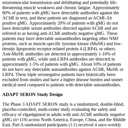
neuromuscular transmission and debilitating and potentially life-
threatening muscle weakness and chronic fatigue. Approximately
80% of patients with gMG have detectable antibodies against the
AChR in sera, and these patients are diagnosed as AChR-Ab
positive gMG. Approximately 20% of patients with gMG do not
have detectable serum antibodies directed against AChR and are
referred to as having anti-AChR antibody negative gMG. These
patients may have detectable autoantibodies targeting other NMJ
proteins, such as muscle-specific tyrosine kinase (MuSK) and low-
density lipoprotein receptor-related protein 4 (LRP4), or others.
Anti-MuSK antibodies are detected in approximately 1-10% of
patients with gMG, while anti-LRP4 antibodies are detected in
approximately 1-5% of patients with gMG. About 10% of patients
do not have any detectable autoantibodies against AChR, MuSK or
LRP4. These triple seronegative patients have historically been
excluded from studies and have a higher disease burden and unmet
medical need compared to patients with detectable autoantibodies.
ADAPT SERON Study Design
The Phase 3 ADAPT SERON study is a randomized, double-blind,
placebo-controlled, multi-center study evaluating the safety and
efficacy of efgartigimod in adults with anti-AChR antibody negative
gMG (n=119) across North America, Europe, China, and the Middle
East. Part A randomized participants (1:1) received 4 once-weekly