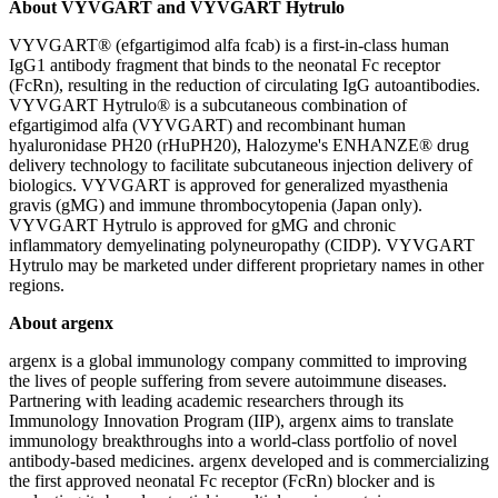
About VYVGART and VYVGART Hytrulo
VYVGART® (efgartigimod alfa fcab) is a first-in-class human
IgG1 antibody fragment that binds to the neonatal Fc receptor
(FcRn), resulting in the reduction of circulating IgG autoantibodies.
VYVGART Hytrulo® is a subcutaneous combination of
efgartigimod alfa (VYVGART) and recombinant human
hyaluronidase PH20 (rHuPH20), Halozyme's ENHANZE® drug
delivery technology to facilitate subcutaneous injection delivery of
biologics. VYVGART is approved for generalized myasthenia
gravis (gMG) and immune thrombocytopenia (Japan only).
VYVGART Hytrulo is approved for gMG and chronic
inflammatory demyelinating polyneuropathy (CIDP). VYVGART
Hytrulo may be marketed under different proprietary names in other
regions.
About argenx
argenx is a global immunology company committed to improving
the lives of people suffering from severe autoimmune diseases.
Partnering with leading academic researchers through its
Immunology Innovation Program (IIP), argenx aims to translate
immunology breakthroughs into a world-class portfolio of novel
antibody-based medicines. argenx developed and is commercializing
the first approved neonatal Fc receptor (FcRn) blocker and is