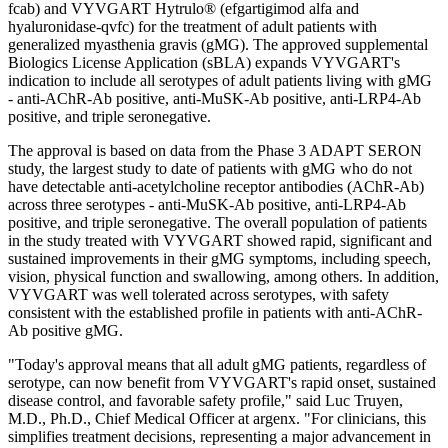
fcab) and VYVGART Hytrulo® (efgartigimod alfa and
hyaluronidase-qvfc) for the treatment of adult patients with
generalized myasthenia gravis (gMG). The approved supplemental
Biologics License Application (sBLA) expands VYVGART's
indication to include all serotypes of adult patients living with gMG
- anti-AChR-Ab positive, anti-MuSK-Ab positive, anti-LRP4-Ab
positive, and triple seronegative.
The approval is based on data from the Phase 3 ADAPT SERON
study, the largest study to date of patients with gMG who do not
have detectable anti-acetylcholine receptor antibodies (AChR-Ab)
across three serotypes - anti-MuSK-Ab positive, anti-LRP4-Ab
positive, and triple seronegative. The overall population of patients
in the study treated with VYVGART showed rapid, significant and
sustained improvements in their gMG symptoms, including speech,
vision, physical function and swallowing, among others. In addition,
VYVGART was well tolerated across serotypes, with safety
consistent with the established profile in patients with anti-AChR-
Ab positive gMG.
"Today's approval means that all adult gMG patients, regardless of
serotype, can now benefit from VYVGART's rapid onset, sustained
disease control, and favorable safety profile," said Luc Truyen,
M.D., Ph.D., Chief Medical Officer at argenx. "For clinicians, this
simplifies treatment decisions, representing a major advancement in