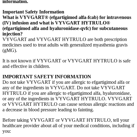
information.
Important Safety Information
What is VYVGART® (efgartigimod alfa-fcab) for intravenous
(IV) infusion and what is VYVGART HYTRULO®
(efgartigimod alfa and hyaluronidase-qvfc) for subcutaneous
injection?
VYVGART and VYVGART HYTRULO are both prescription
medicines used to treat adults with generalized myasthenia gravis
(gMG).
It is not known if VYVGART or VYVGART HYTRULO is safe
and effective in children.
IMPORTANT SAFETY INFORMATION
Do not take VYVGART if you are allergic to efgartigimod alfa or
any of the ingredients in VYVGART. Do not take VYVGART
HYTRULO if you are allergic to efgartigimod alfa, hyaluronidase,
or any of the ingredients in VYVGART HYTRULO. VYVGART
or VYVGART HYTRULO can cause serious allergic reactions and
a decrease in blood pressure leading to fainting.
Before taking VYVGART or VYVGART HYTRULO, tell your
healthcare provider about all of your medical conditions, including if
you: