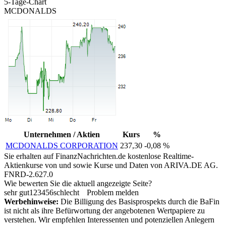
5-Tage-Chart
MCDONALDS
Unternehmen / Aktien
Kurs
%
MCDONALDS CORPORATION
237,30
-0,08 %
Sie erhalten auf FinanzNachrichten.de kostenlose Realtime-
Aktienkurse von
und
sowie Kurse und Daten von
ARIVA.DE AG
.
FNRD-2.627.0
Wie bewerten Sie die aktuell angezeigte Seite?
sehr gut
1
2
3
4
5
6
schlecht
Problem melden
Werbehinweise:
Die Billigung des Basisprospekts durch die BaFin
ist nicht als ihre Befürwortung der angebotenen Wertpapiere zu
verstehen. Wir empfehlen Interessenten und potenziellen Anlegern