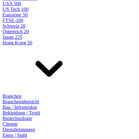
USA 500
US Tech 100
Eurozone 50
FTSE-100
Schweiz 20
Österreich 20
Japan 225
Hong Kong 50
Branchen
Branchenübersicht
Bau / Infrastrukur
Bekleidung / Textil
Biotechnologie
Chemie
Dienstleistungen
Eisen / Stahl