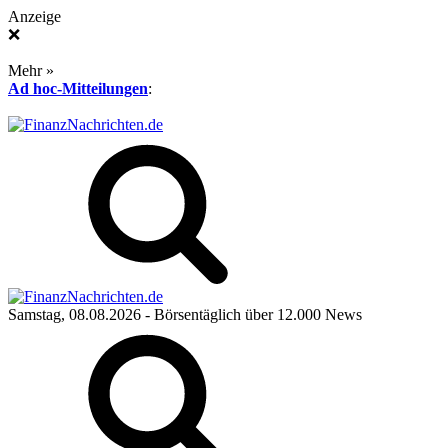
Anzeige
❌
Mehr »
Ad hoc-Mitteilungen
:
Samstag, 08.08.2026
- Börsentäglich über 12.000 News