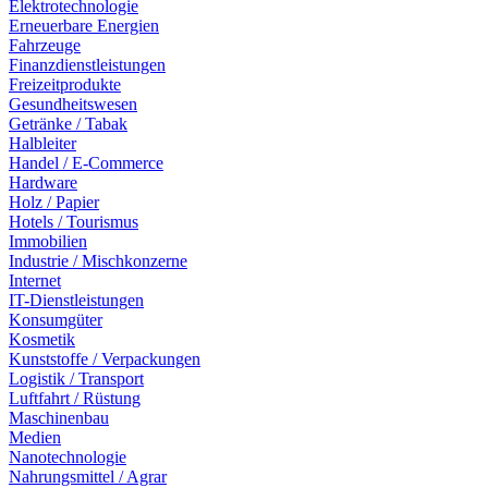
Elektrotechnologie
Erneuerbare Energien
Fahrzeuge
Finanzdienstleistungen
Freizeitprodukte
Gesundheitswesen
Getränke / Tabak
Halbleiter
Handel / E-Commerce
Hardware
Holz / Papier
Hotels / Tourismus
Immobilien
Industrie / Mischkonzerne
Internet
IT-Dienstleistungen
Konsumgüter
Kosmetik
Kunststoffe / Verpackungen
Logistik / Transport
Luftfahrt / Rüstung
Maschinenbau
Medien
Nanotechnologie
Nahrungsmittel / Agrar