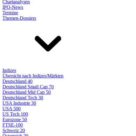
Chartanalysen
IPO-News
Termine
Themen-Dossiers
Indizes
Übersicht nach Indizes/Märkten
Deutschland 40
Deutschland Small Cap 70
Deutschland Mid Cap 50
Deutschland Tech 30
USA Industrie 30
USA 500
US Tech 100
Eurozone 50
FTSE-100
Schweiz 20
Österreich 20