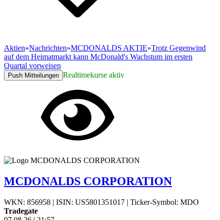
Aktien
»
Nachrichten
»
MCDONALDS AKTIE
»
Trotz Gegenwind
auf dem Heimatmarkt kann McDonald's Wachstum im ersten
Quartal vorweisen
Realtimekurse aktiv
Push Mitteilungen
MCDONALDS CORPORATION
WKN: 856958
|
ISIN: US5801351017
|
Ticker-Symbol: MDO
Tradegate
07.08.26
|
21:57