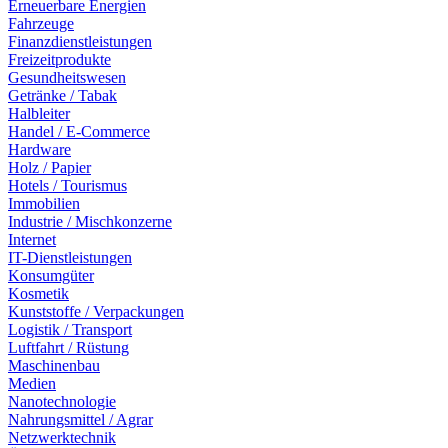
Erneuerbare Energien
Fahrzeuge
Finanzdienstleistungen
Freizeitprodukte
Gesundheitswesen
Getränke / Tabak
Halbleiter
Handel / E-Commerce
Hardware
Holz / Papier
Hotels / Tourismus
Immobilien
Industrie / Mischkonzerne
Internet
IT-Dienstleistungen
Konsumgüter
Kosmetik
Kunststoffe / Verpackungen
Logistik / Transport
Luftfahrt / Rüstung
Maschinenbau
Medien
Nanotechnologie
Nahrungsmittel / Agrar
Netzwerktechnik