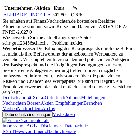
Unternehmen / Aktien
Kurs
%
ALPHABET INC CL A
307,80
+0,26 %
Sie erhalten auf FinanzNachrichten.de kostenlose Realtime-
Aktienkurse von
und
sowie Kurse und Daten von
ARIVA.DE AG
.
FNRD-2.627.0
Wie bewerten Sie die aktuell angezeigte Seite?
sehr gut
1
2
3
4
5
6
schlecht
Problem melden
Werbehinweise:
Die Billigung des Basisprospekts durch die BaFin
ist nicht als ihre Befürwortung der angebotenen Wertpapiere zu
verstehen. Wir empfehlen Interessenten und potenziellen Anlegern
den Basisprospekt und die Endgültigen Bedingungen zu lesen,
bevor sie eine Anlageentscheidung treffen, um sich möglichst
umfassend zu informieren, insbesondere über die potenziellen
Risiken und Chancen des Wertpapiers. Sie sind im Begriff, ein
Produkt zu erwerben, das nicht einfach ist und schwer zu verstehen
sein kann.
Deutschland 40
Xetra-Orderbuch
Ad hoc-Mitteilungen
Nachrichten Börsen
Aktien-Empfehlungen
Branchen
Medien
Nachrichten-Archiv
Mediadaten
Datenschutzeinstellungen
Impressum | AGB | Disclaimer | Datenschutz
RSS-News von FinanzNachrichten.de