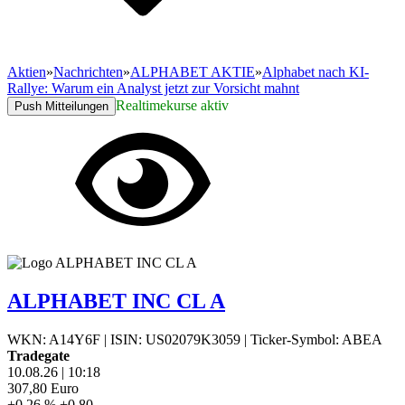
Aktien
»
Nachrichten
»
ALPHABET AKTIE
»
Alphabet nach KI-
Rallye: Warum ein Analyst jetzt zur Vorsicht mahnt
Realtimekurse aktiv
Push Mitteilungen
ALPHABET INC CL A
WKN: A14Y6F
|
ISIN: US02079K3059
|
Ticker-Symbol: ABEA
Tradegate
10.08.26
|
10:18
307,80
Euro
+0,26 %
+0,80