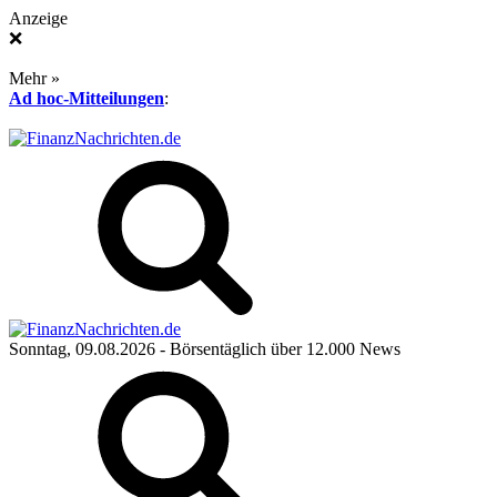
Anzeige
❌
Mehr »
Ad hoc-Mitteilungen
:
Sonntag, 09.08.2026
- Börsentäglich über 12.000 News