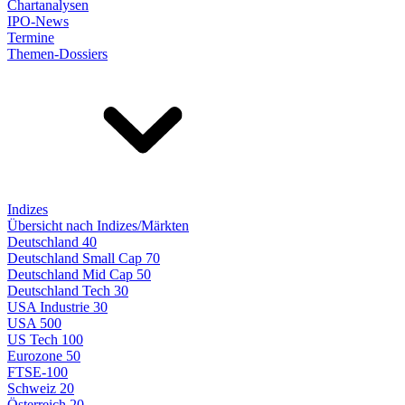
Chartanalysen
IPO-News
Termine
Themen-Dossiers
Indizes
Übersicht nach Indizes/Märkten
Deutschland 40
Deutschland Small Cap 70
Deutschland Mid Cap 50
Deutschland Tech 30
USA Industrie 30
USA 500
US Tech 100
Eurozone 50
FTSE-100
Schweiz 20
Österreich 20