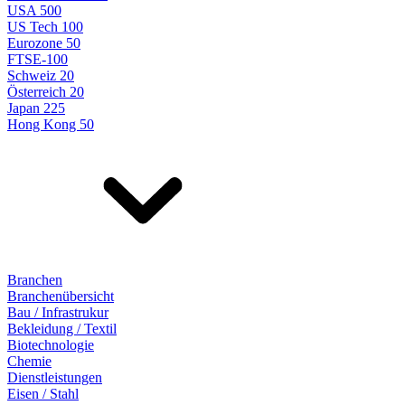
USA 500
US Tech 100
Eurozone 50
FTSE-100
Schweiz 20
Österreich 20
Japan 225
Hong Kong 50
Branchen
Branchenübersicht
Bau / Infrastrukur
Bekleidung / Textil
Biotechnologie
Chemie
Dienstleistungen
Eisen / Stahl