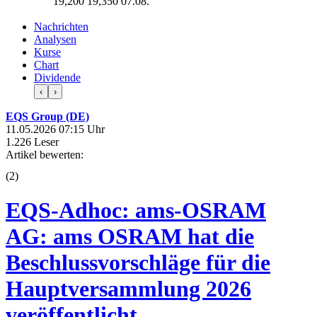
19,200
19,350
07.08.
Nachrichten
Analysen
Kurse
Chart
Dividende
‹
›
EQS Group (DE)
11.05.2026 07:15 Uhr
1.226 Leser
Artikel bewerten:
(
2
)
EQS-Adhoc: ams-OSRAM
AG: ams OSRAM hat die
Beschlussvorschläge für die
Hauptversammlung 2026
veröffentlicht