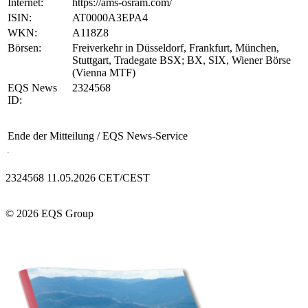
Internet:
https://ams-osram.com/
ISIN:
AT0000A3EPA4
WKN:
A118Z8
Börsen:
Freiverkehr in Düsseldorf, Frankfurt, München,
Stuttgart, Tradegate BSX; BX, SIX, Wiener Börse
(Vienna MTF)
EQS News
2324568
ID:
Ende der Mitteilung
/ EQS News-Service
2324568 11.05.2026 CET/CEST
© 2026 EQS Group