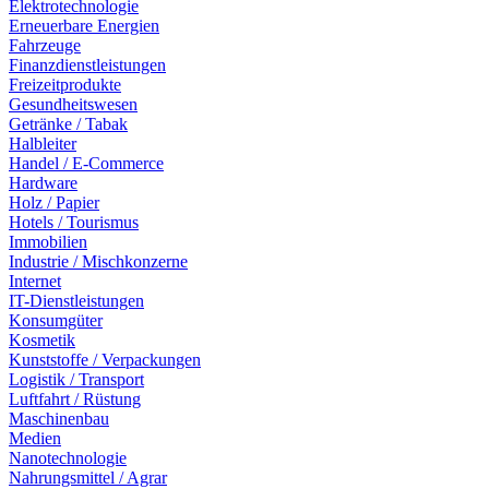
Elektrotechnologie
Erneuerbare Energien
Fahrzeuge
Finanzdienstleistungen
Freizeitprodukte
Gesundheitswesen
Getränke / Tabak
Halbleiter
Handel / E-Commerce
Hardware
Holz / Papier
Hotels / Tourismus
Immobilien
Industrie / Mischkonzerne
Internet
IT-Dienstleistungen
Konsumgüter
Kosmetik
Kunststoffe / Verpackungen
Logistik / Transport
Luftfahrt / Rüstung
Maschinenbau
Medien
Nanotechnologie
Nahrungsmittel / Agrar