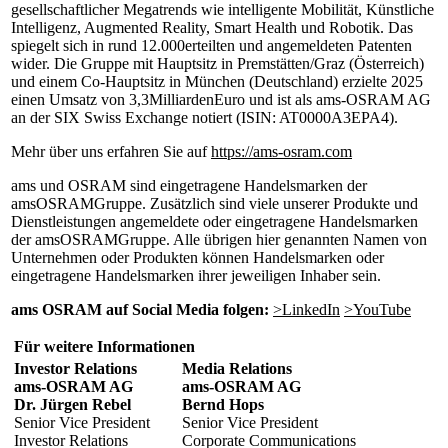
gesellschaftlicher Megatrends wie intelligente Mobilität, Künstliche
Intelligenz, Augmented Reality, Smart Health und Robotik. Das
spiegelt sich in rund 12.000erteilten und angemeldeten Patenten
wider. Die Gruppe mit Hauptsitz in Premstätten/Graz (Österreich)
und einem Co-Hauptsitz in München (Deutschland) erzielte 2025
einen Umsatz von 3,3MilliardenEuro und ist als ams-OSRAM AG
an der SIX Swiss Exchange notiert (ISIN: AT0000A3EPA4).
Mehr über uns erfahren Sie auf
https://ams-osram.com
ams und OSRAM sind eingetragene Handelsmarken der
amsOSRAMGruppe. Zusätzlich sind viele unserer Produkte und
Dienstleistungen angemeldete oder eingetragene Handelsmarken
der amsOSRAMGruppe. Alle übrigen hier genannten Namen von
Unternehmen oder Produkten können Handelsmarken oder
eingetragene Handelsmarken ihrer jeweiligen Inhaber sein.
ams OSRAM auf
Social
Media folgen:
>LinkedIn
>YouTube
Für weitere Informationen
Investor Relations
Media Relations
ams-OSRAM AG
ams-OSRAM AG
Dr. Jürgen Rebel
Bernd Hops
Senior Vice President
Senior Vice President
Investor Relations
Corporate Communications