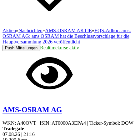
Aktien
»
Nachrichten
»
AMS-OSRAM AKTIE
»
EQS-Adhoc: ams-
OSRAM AG: ams OSRAM hat die Beschlussvorschläge für die
Hauptversammlung 2026 veröffentlicht
Realtimekurse aktiv
Push Mitteilungen
AMS-OSRAM AG
WKN: A40QVT
|
ISIN: AT0000A3EPA4
|
Ticker-Symbol: DQW
Tradegate
07.08.26
|
21:16
19,300
Euro