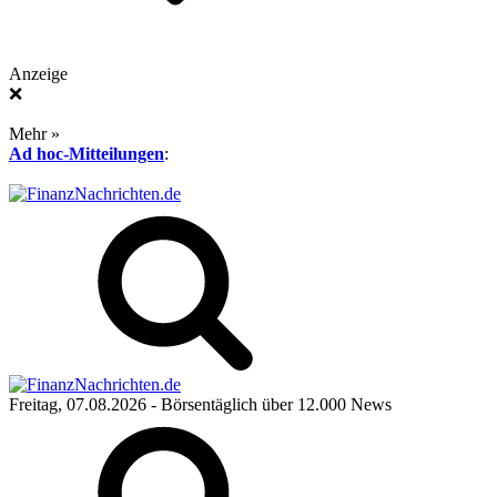
Anzeige
❌
Mehr »
Ad hoc-Mitteilungen
:
Freitag, 07.08.2026
- Börsentäglich über 12.000 News