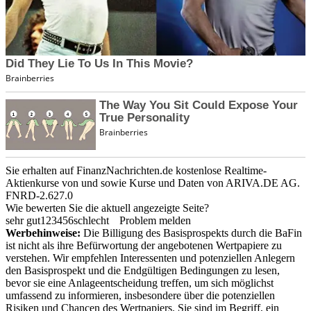
Sie erhalten auf FinanzNachrichten.de kostenlose Realtime-
Aktienkurse von
und
sowie Kurse und Daten von
ARIVA.DE AG
.
FNRD-2.627.0
Wie bewerten Sie die aktuell angezeigte Seite?
sehr gut
1
2
3
4
5
6
schlecht
Problem melden
Werbehinweise:
Die Billigung des Basisprospekts durch die BaFin
ist nicht als ihre Befürwortung der angebotenen Wertpapiere zu
verstehen. Wir empfehlen Interessenten und potenziellen Anlegern
den Basisprospekt und die Endgültigen Bedingungen zu lesen,
bevor sie eine Anlageentscheidung treffen, um sich möglichst
umfassend zu informieren, insbesondere über die potenziellen
Risiken und Chancen des Wertpapiers. Sie sind im Begriff, ein