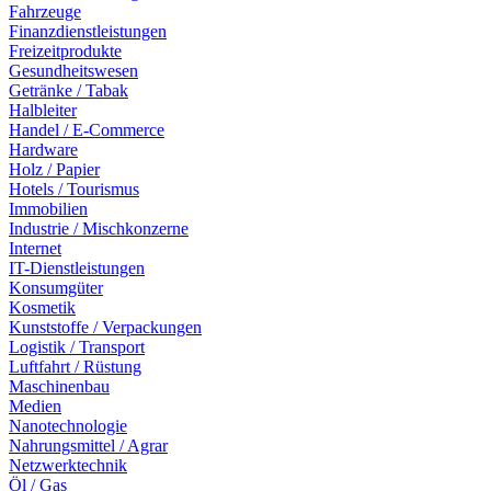
Fahrzeuge
Finanzdienstleistungen
Freizeitprodukte
Gesundheitswesen
Getränke / Tabak
Halbleiter
Handel / E-Commerce
Hardware
Holz / Papier
Hotels / Tourismus
Immobilien
Industrie / Mischkonzerne
Internet
IT-Dienstleistungen
Konsumgüter
Kosmetik
Kunststoffe / Verpackungen
Logistik / Transport
Luftfahrt / Rüstung
Maschinenbau
Medien
Nanotechnologie
Nahrungsmittel / Agrar
Netzwerktechnik
Öl / Gas