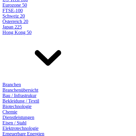
Eurozone 50
FTSE-100
Schweiz 20
Österreich 20
Japan 225
Hong Kong 50
Branchen
Branchenübersicht
Bau / Infrastrukur
Bekleidung / Textil
Biotechnologie
Chemie
Dienstleistungen
Eisen / Stahl
Elektrotechnologie
Erneuerbare Energien