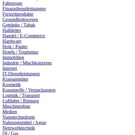
Fahrzeuge
Finanzdienstleistungen
Freizeitprodukte
Gesundheitswesen
Getränke / Tabak
Halbleiter
Handel / E-Commerce
Hardware
Holz / Papier
Hotels / Tourismus
Immobilien
Industrie / Mischkonzerne
Internet
IT-Dienstleistungen
Konsumgüter
Kosmetik
Kunststoffe / Verpackungen
Logistik / Transport
Luftfahrt / Rüstung
Maschinenbau
Medien
Nanotechnologie
Nahrungsmittel / Agrar
Netzwerktechnik
Öl / Gas