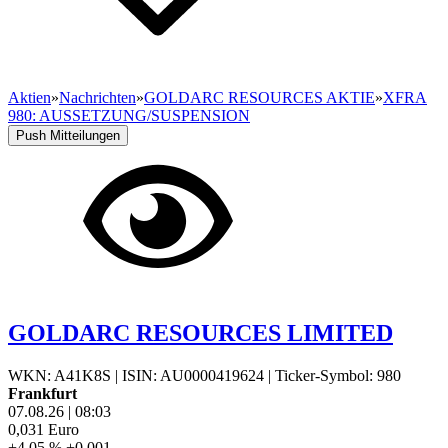
Aktien
»
Nachrichten
»
GOLDARC RESOURCES AKTIE
»
XFRA
980: AUSSETZUNG/SUSPENSION
Push Mitteilungen
GOLDARC RESOURCES LIMITED
WKN: A41K8S
|
ISIN: AU0000419624
|
Ticker-Symbol: 980
Frankfurt
07.08.26
|
08:03
0,031
Euro
+4,05 %
+0,001