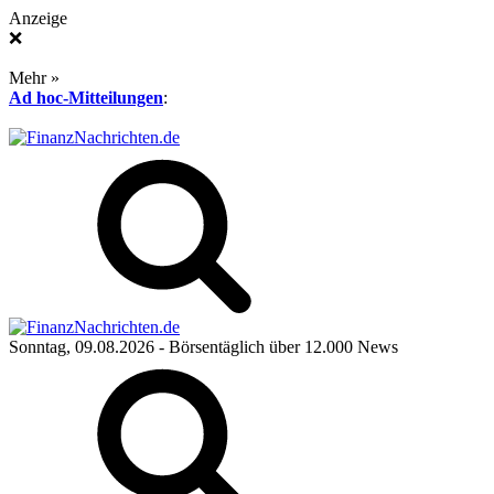
Anzeige
❌
Mehr »
Ad hoc-Mitteilungen
:
Sonntag, 09.08.2026
- Börsentäglich über 12.000 News