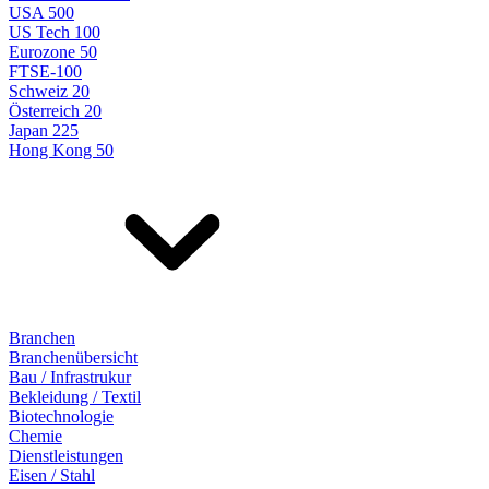
USA 500
US Tech 100
Eurozone 50
FTSE-100
Schweiz 20
Österreich 20
Japan 225
Hong Kong 50
Branchen
Branchenübersicht
Bau / Infrastrukur
Bekleidung / Textil
Biotechnologie
Chemie
Dienstleistungen
Eisen / Stahl