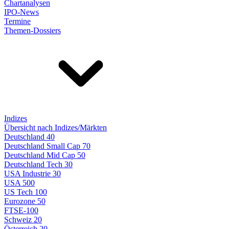
Chartanalysen
IPO-News
Termine
Themen-Dossiers
Indizes
Übersicht nach Indizes/Märkten
Deutschland 40
Deutschland Small Cap 70
Deutschland Mid Cap 50
Deutschland Tech 30
USA Industrie 30
USA 500
US Tech 100
Eurozone 50
FTSE-100
Schweiz 20
Österreich 20