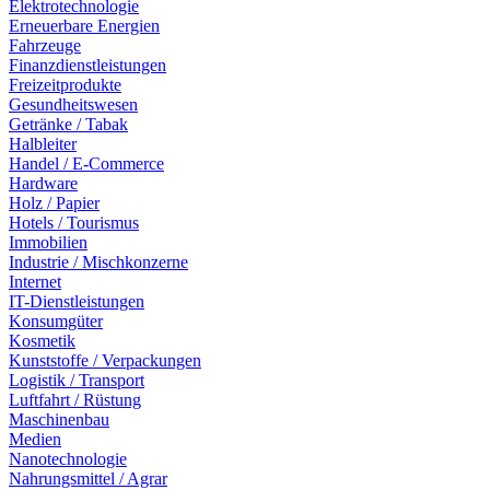
Elektrotechnologie
Erneuerbare Energien
Fahrzeuge
Finanzdienstleistungen
Freizeitprodukte
Gesundheitswesen
Getränke / Tabak
Halbleiter
Handel / E-Commerce
Hardware
Holz / Papier
Hotels / Tourismus
Immobilien
Industrie / Mischkonzerne
Internet
IT-Dienstleistungen
Konsumgüter
Kosmetik
Kunststoffe / Verpackungen
Logistik / Transport
Luftfahrt / Rüstung
Maschinenbau
Medien
Nanotechnologie
Nahrungsmittel / Agrar