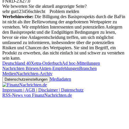
FNRD-2.627.0
Wie bewerten Sie die aktuell angezeigte Seite?
sehr gut
1
2
3
4
5
6
schlecht
Problem melden
Werbehinweise:
Die Billigung des Basisprospekts durch die BaFin
ist nicht als ihre Befürwortung der angebotenen Wertpapiere zu
verstehen. Wir empfehlen Interessenten und potenziellen Anlegern
den Basisprospekt und die Endgültigen Bedingungen zu lesen,
bevor sie eine Anlageentscheidung treffen, um sich möglichst
umfassend zu informieren, insbesondere über die potenziellen
Risiken und Chancen des Wertpapiers. Sie sind im Begriff, ein
Produkt zu erwerben, das nicht einfach ist und schwer zu verstehen
sein kann.
Deutschland 40
Xetra-Orderbuch
Ad hoc-Mitteilungen
Nachrichten Börsen
Aktien-Empfehlungen
Branchen
Medien
Nachrichten-Archiv
Mediadaten
Datenschutzeinstellungen
Impressum | AGB | Disclaimer | Datenschutz
RSS-News von FinanzNachrichten.de