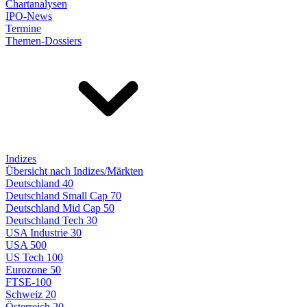
Chartanalysen
IPO-News
Termine
Themen-Dossiers
Indizes
Übersicht nach Indizes/Märkten
Deutschland 40
Deutschland Small Cap 70
Deutschland Mid Cap 50
Deutschland Tech 30
USA Industrie 30
USA 500
US Tech 100
Eurozone 50
FTSE-100
Schweiz 20
Österreich 20