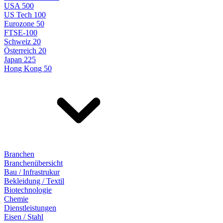
USA 500
US Tech 100
Eurozone 50
FTSE-100
Schweiz 20
Österreich 20
Japan 225
Hong Kong 50
Branchen
Branchenübersicht
Bau / Infrastrukur
Bekleidung / Textil
Biotechnologie
Chemie
Dienstleistungen
Eisen / Stahl