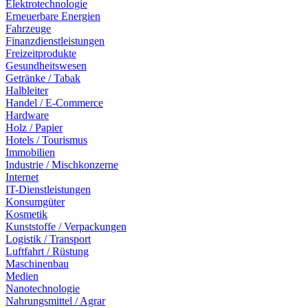
Elektrotechnologie
Erneuerbare Energien
Fahrzeuge
Finanzdienstleistungen
Freizeitprodukte
Gesundheitswesen
Getränke / Tabak
Halbleiter
Handel / E-Commerce
Hardware
Holz / Papier
Hotels / Tourismus
Immobilien
Industrie / Mischkonzerne
Internet
IT-Dienstleistungen
Konsumgüter
Kosmetik
Kunststoffe / Verpackungen
Logistik / Transport
Luftfahrt / Rüstung
Maschinenbau
Medien
Nanotechnologie
Nahrungsmittel / Agrar