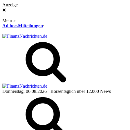
Anzeige
❌
Mehr »
Ad hoc-Mitteilungen
:
Donnerstag, 06.08.2026
- Börsentäglich über 12.000 News