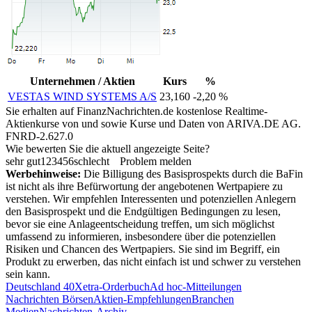
Unternehmen / Aktien
Kurs
%
VESTAS WIND SYSTEMS A/S
23,160
-2,20 %
Sie erhalten auf FinanzNachrichten.de kostenlose Realtime-
Aktienkurse von
und
sowie Kurse und Daten von
ARIVA.DE AG
.
FNRD-2.627.0
Wie bewerten Sie die aktuell angezeigte Seite?
sehr gut
1
2
3
4
5
6
schlecht
Problem melden
Werbehinweise:
Die Billigung des Basisprospekts durch die BaFin
ist nicht als ihre Befürwortung der angebotenen Wertpapiere zu
verstehen. Wir empfehlen Interessenten und potenziellen Anlegern
den Basisprospekt und die Endgültigen Bedingungen zu lesen,
bevor sie eine Anlageentscheidung treffen, um sich möglichst
umfassend zu informieren, insbesondere über die potenziellen
Risiken und Chancen des Wertpapiers. Sie sind im Begriff, ein
Produkt zu erwerben, das nicht einfach ist und schwer zu verstehen
sein kann.
Deutschland 40
Xetra-Orderbuch
Ad hoc-Mitteilungen
Nachrichten Börsen
Aktien-Empfehlungen
Branchen
Medien
Nachrichten-Archiv