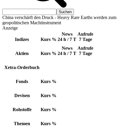
China verschärft den Druck - Heavy Rare Earths werden zum
geopolitischen Machtinstrument
Anzeige
News
Aufrufe
Indizes
Kurs
%
24 h / 7 T
7 Tage
News
Aufrufe
Aktien
Kurs
%
24 h / 7 T
7 Tage
Xetra-Orderbuch
Fonds
Kurs
%
Devisen
Kurs
%
Rohstoffe
Kurs
%
Themen
Kurs
%