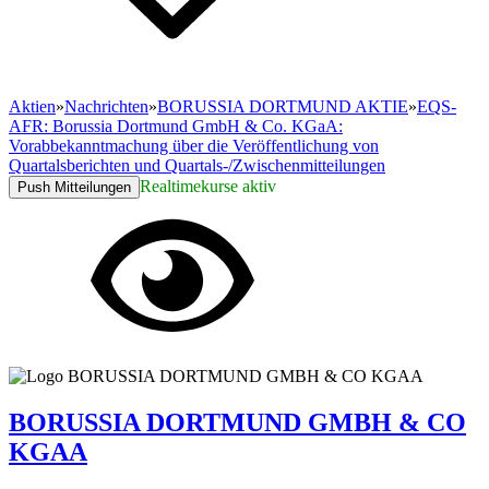
Aktien
»
Nachrichten
»
BORUSSIA DORTMUND AKTIE
»
EQS-
AFR: Borussia Dortmund GmbH & Co. KGaA:
Vorabbekanntmachung über die Veröffentlichung von
Quartalsberichten und Quartals-/Zwischenmitteilungen
Realtimekurse aktiv
Push Mitteilungen
BORUSSIA DORTMUND GMBH & CO
KGAA