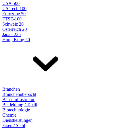
USA 500
US Tech 100
Eurozone 50
FTSE-100
Schweiz 20
Österreich 20
Japan 225
Hong Kong 50
Branchen
Branchenübersicht
Bau / Infrastrukur
Bekleidung / Textil
Biotechnologie
Chemie
Dienstleistungen
Eisen / Stahl