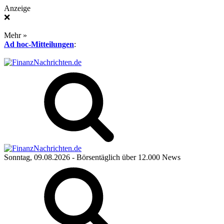
Anzeige
❌
Mehr »
Ad hoc-Mitteilungen
:
Sonntag, 09.08.2026
- Börsentäglich über 12.000 News