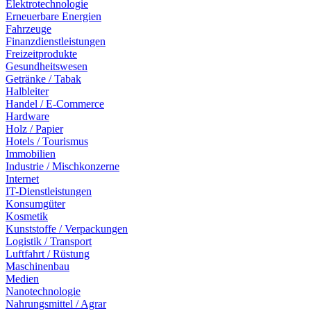
Elektrotechnologie
Erneuerbare Energien
Fahrzeuge
Finanzdienstleistungen
Freizeitprodukte
Gesundheitswesen
Getränke / Tabak
Halbleiter
Handel / E-Commerce
Hardware
Holz / Papier
Hotels / Tourismus
Immobilien
Industrie / Mischkonzerne
Internet
IT-Dienstleistungen
Konsumgüter
Kosmetik
Kunststoffe / Verpackungen
Logistik / Transport
Luftfahrt / Rüstung
Maschinenbau
Medien
Nanotechnologie
Nahrungsmittel / Agrar