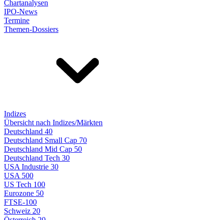
Chartanalysen
IPO-News
Termine
Themen-Dossiers
Indizes
Übersicht nach Indizes/Märkten
Deutschland 40
Deutschland Small Cap 70
Deutschland Mid Cap 50
Deutschland Tech 30
USA Industrie 30
USA 500
US Tech 100
Eurozone 50
FTSE-100
Schweiz 20
Österreich 20