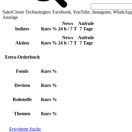
SalesCloser Technologies: Facebook, YouTube, Instagram, WhatsAp
Anzeige
News
Aufrufe
Indizes
Kurs
%
24 h / 7 T
7 Tage
News
Aufrufe
Aktien
Kurs
%
24 h / 7 T
7 Tage
Xetra-Orderbuch
Fonds
Kurs
%
Devisen
Kurs
%
Rohstoffe
Kurs
%
Themen
Kurs
%
Erweiterte Suche