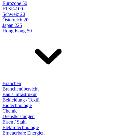
Eurozone 50
FTSE-100
Schweiz 20
Österreich 20
Japan 225
Hong Kong 50
Branchen
Branchenübersicht
Bau / Infrastrukur
Bekleidung / Textil
Biotechnologie
Chemie
Dienstleistungen
Eisen / Stahl
Elektrotechnologie
Erneuerbare Energien