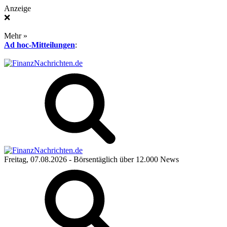
Anzeige
❌
Mehr »
Ad hoc-Mitteilungen
:
Freitag, 07.08.2026
- Börsentäglich über 12.000 News