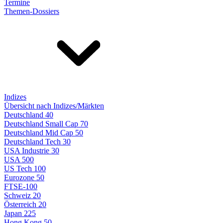
Termine
Themen-Dossiers
Indizes
Übersicht nach Indizes/Märkten
Deutschland 40
Deutschland Small Cap 70
Deutschland Mid Cap 50
Deutschland Tech 30
USA Industrie 30
USA 500
US Tech 100
Eurozone 50
FTSE-100
Schweiz 20
Österreich 20
Japan 225
Hong Kong 50