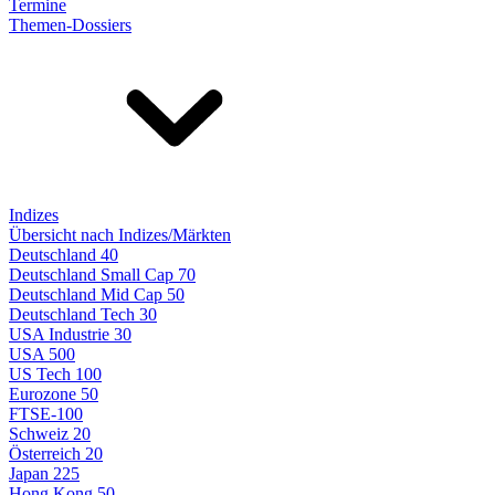
Termine
Themen-Dossiers
Indizes
Übersicht nach Indizes/Märkten
Deutschland 40
Deutschland Small Cap 70
Deutschland Mid Cap 50
Deutschland Tech 30
USA Industrie 30
USA 500
US Tech 100
Eurozone 50
FTSE-100
Schweiz 20
Österreich 20
Japan 225
Hong Kong 50