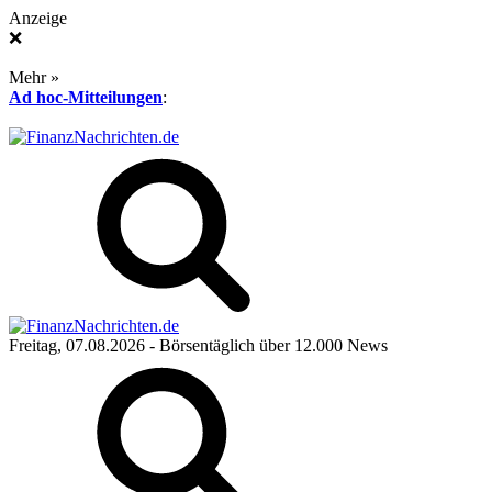
Anzeige
❌
Mehr »
Ad hoc-Mitteilungen
:
Freitag, 07.08.2026
- Börsentäglich über 12.000 News