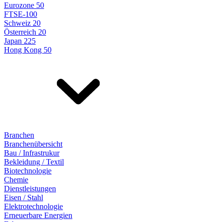
Eurozone 50
FTSE-100
Schweiz 20
Österreich 20
Japan 225
Hong Kong 50
Branchen
Branchenübersicht
Bau / Infrastrukur
Bekleidung / Textil
Biotechnologie
Chemie
Dienstleistungen
Eisen / Stahl
Elektrotechnologie
Erneuerbare Energien