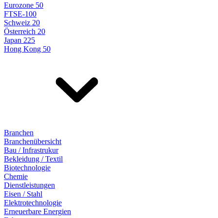
Eurozone 50
FTSE-100
Schweiz 20
Österreich 20
Japan 225
Hong Kong 50
Branchen
Branchenübersicht
Bau / Infrastrukur
Bekleidung / Textil
Biotechnologie
Chemie
Dienstleistungen
Eisen / Stahl
Elektrotechnologie
Erneuerbare Energien