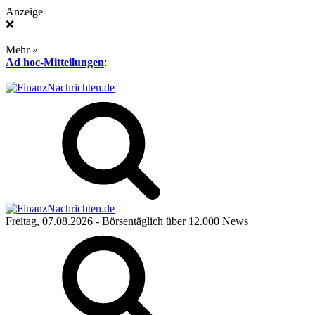
Anzeige
❌
Mehr »
Ad hoc-Mitteilungen
:
Freitag, 07.08.2026
- Börsentäglich über 12.000 News