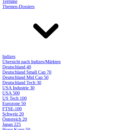
Termine
Themen-Dossiers
Indizes
Übersicht nach Indizes/Märkten
Deutschland 40
Deutschland Small Cap 70
Deutschland Mid Cap 50
Deutschland Tech 30
USA Industrie 30
USA 500
US Tech 100
Eurozone 50
FTSE-100
Schweiz 20
Österreich 20
Japan 225
Hong Kong 50