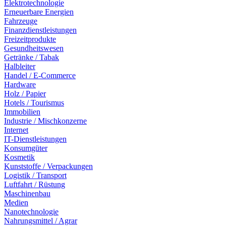
Elektrotechnologie
Erneuerbare Energien
Fahrzeuge
Finanzdienstleistungen
Freizeitprodukte
Gesundheitswesen
Getränke / Tabak
Halbleiter
Handel / E-Commerce
Hardware
Holz / Papier
Hotels / Tourismus
Immobilien
Industrie / Mischkonzerne
Internet
IT-Dienstleistungen
Konsumgüter
Kosmetik
Kunststoffe / Verpackungen
Logistik / Transport
Luftfahrt / Rüstung
Maschinenbau
Medien
Nanotechnologie
Nahrungsmittel / Agrar