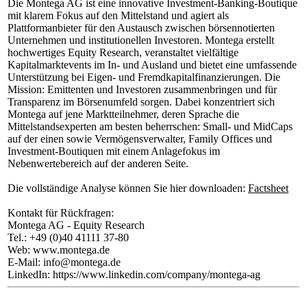
Die Montega AG ist eine innovative Investment-Banking-Boutique
mit klarem Fokus auf den Mittelstand und agiert als
Plattformanbieter für den Austausch zwischen börsennotierten
Unternehmen und institutionellen Investoren. Montega erstellt
hochwertiges Equity Research, veranstaltet vielfältige
Kapitalmarktevents im In- und Ausland und bietet eine umfassende
Unterstützung bei Eigen- und Fremdkapitalfinanzierungen. Die
Mission: Emittenten und Investoren zusammenbringen und für
Transparenz im Börsenumfeld sorgen. Dabei konzentriert sich
Montega auf jene Marktteilnehmer, deren Sprache die
Mittelstandsexperten am besten beherrschen: Small- und MidCaps
auf der einen sowie Vermögensverwalter, Family Offices und
Investment-Boutiquen mit einem Anlagefokus im
Nebenwertebereich auf der anderen Seite.
Die vollständige Analyse können Sie hier downloaden:
Factsheet
Kontakt für Rückfragen:
Montega AG - Equity Research
Tel.: +49 (0)40 41111 37-80
Web: www.montega.de
E-Mail: info@montega.de
LinkedIn: https://www.linkedin.com/company/montega-ag