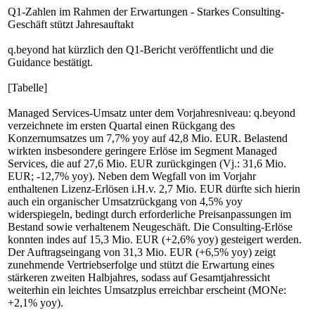
Q1-Zahlen im Rahmen der Erwartungen - Starkes Consulting-
Geschäft stützt Jahresauftakt
q.beyond hat kürzlich den Q1-Bericht veröffentlicht und die
Guidance bestätigt.
[Tabelle]
Managed Services-Umsatz unter dem Vorjahresniveau: q.beyond
verzeichnete im ersten Quartal einen Rückgang des
Konzernumsatzes um 7,7% yoy auf 42,8 Mio. EUR. Belastend
wirkten insbesondere geringere Erlöse im Segment Managed
Services, die auf 27,6 Mio. EUR zurückgingen (Vj.: 31,6 Mio.
EUR; -12,7% yoy). Neben dem Wegfall von im Vorjahr
enthaltenen Lizenz-Erlösen i.H.v. 2,7 Mio. EUR dürfte sich hierin
auch ein organischer Umsatzrückgang von 4,5% yoy
widerspiegeln, bedingt durch erforderliche Preisanpassungen im
Bestand sowie verhaltenem Neugeschäft. Die Consulting-Erlöse
konnten indes auf 15,3 Mio. EUR (+2,6% yoy) gesteigert werden.
Der Auftragseingang von 31,3 Mio. EUR (+6,5% yoy) zeigt
zunehmende Vertriebserfolge und stützt die Erwartung eines
stärkeren zweiten Halbjahres, sodass auf Gesamtjahressicht
weiterhin ein leichtes Umsatzplus erreichbar erscheint (MONe:
+2,1% yoy).