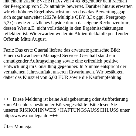
mit einem 2026e EV/EBITDA von 4,4x gegenüber dem Median
der Peergroup von 5,7x attraktiv bewertet. Darüber hinaus erwarten
wir ein höheres Ergebniswachstum, so dass das Bewertungsgap
sich sogar ausweitet (2027e-Multiple QBY 3,3x ggü. Peergroup
5,2x) sowie zusätzliches Upside durch das eigene Rechenzentrum,
dessen Wert u.E. nicht vollständig in den Ergebnisschätzungen
reflektiert ist. Wir erwarten weiterhin Aktienrückkäufe per Tender
Offer ab Mitte August.
Fazit: Das erste Quartal lieferte das erwartete gemischte Bild:
Einem schwächeren Managed Services-Geschäft stand ein
ermutigender Auftragseingang sowie eine erfreulich positive
Entwicklung im Consulting gegenüber. In Summe entspricht der
verhaltenen Jahresauftakt unseren Erwartungen. Wir bestätigen
daher das Kursziel von 6,00 EUR sowie die Kaufempfehlung.
+++ Diese Meldung ist keine Anlageberatung oder Aufforderung
zum Abschluss bestimmter Börsengeschäfte. Bitte lesen Sie
unseren RISIKOHINWEIS / HAFTUNGSAUSSCHLUSS unter
http://www.montega.de +++
Über Montega: