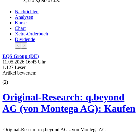
3,520
3,680
07.08.
Nachrichten
Analysen
Kurse
Chart
Xetra-Orderbuch
Dividende
‹
›
EQS Group (DE)
11.05.2026 16:45 Uhr
1.127 Leser
Artikel bewerten:
(
2
)
Original-Research: q.beyond
AG (von Montega AG): Kaufen
Original-Research: q.beyond AG - von Montega AG