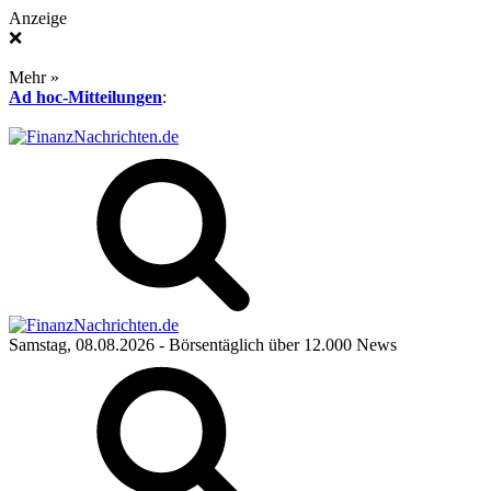
Anzeige
❌
Mehr »
Ad hoc-Mitteilungen
:
Samstag, 08.08.2026
- Börsentäglich über 12.000 News