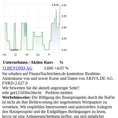
Unternehmen / Aktien
Kurs
%
Q.BEYOND AG
3,600
+4,05 %
Sie erhalten auf FinanzNachrichten.de kostenlose Realtime-
Aktienkurse von
und
sowie Kurse und Daten von
ARIVA.DE AG
.
FNRD-2.627.0
Wie bewerten Sie die aktuell angezeigte Seite?
sehr gut
1
2
3
4
5
6
schlecht
Problem melden
Werbehinweise:
Die Billigung des Basisprospekts durch die BaFin
ist nicht als ihre Befürwortung der angebotenen Wertpapiere zu
verstehen. Wir empfehlen Interessenten und potenziellen Anlegern
den Basisprospekt und die Endgültigen Bedingungen zu lesen,
bevor sie eine Anlageentscheidung treffen, um sich möglichst