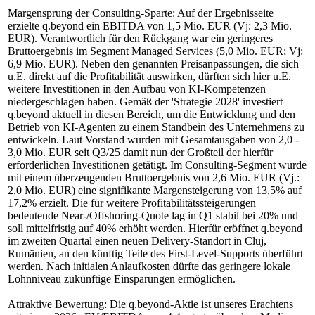
Margensprung der Consulting-Sparte: Auf der Ergebnisseite
erzielte q.beyond ein EBITDA von 1,5 Mio. EUR (Vj: 2,3 Mio.
EUR). Verantwortlich für den Rückgang war ein geringeres
Bruttoergebnis im Segment Managed Services (5,0 Mio. EUR; Vj:
6,9 Mio. EUR). Neben den genannten Preisanpassungen, die sich
u.E. direkt auf die Profitabilität auswirken, dürften sich hier u.E.
weitere Investitionen in den Aufbau von KI-Kompetenzen
niedergeschlagen haben. Gemäß der 'Strategie 2028' investiert
q.beyond aktuell in diesen Bereich, um die Entwicklung und den
Betrieb von KI-Agenten zu einem Standbein des Unternehmens zu
entwickeln. Laut Vorstand wurden mit Gesamtausgaben von 2,0 -
3,0 Mio. EUR seit Q3/25 damit nun der Großteil der hierfür
erforderlichen Investitionen getätigt. Im Consulting-Segment wurde
mit einem überzeugenden Bruttoergebnis von 2,6 Mio. EUR (Vj.:
2,0 Mio. EUR) eine signifikante Margensteigerung von 13,5% auf
17,2% erzielt. Die für weitere Profitabilitätssteigerungen
bedeutende Near-/Offshoring-Quote lag in Q1 stabil bei 20% und
soll mittelfristig auf 40% erhöht werden. Hierfür eröffnet q.beyond
im zweiten Quartal einen neuen Delivery-Standort in Cluj,
Rumänien, an den künftig Teile des First-Level-Supports überführt
werden. Nach initialen Anlaufkosten dürfte das geringere lokale
Lohnniveau zukünftige Einsparungen ermöglichen.
Attraktive Bewertung: Die q.beyond-Aktie ist unseres Erachtens