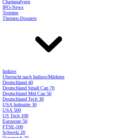
Chartanalysen
IPO-News
Termine
Themen-Dossiers
Indizes
Übersicht nach Indizes/Märkten
Deutschland 40
Deutschland Small Cap 70
Deutschland Mid Cap 50
Deutschland Tech 30
USA Industrie 30
USA 500
US Tech 100
Eurozone 50
FTSE-100
Schweiz 20
Österreich 20