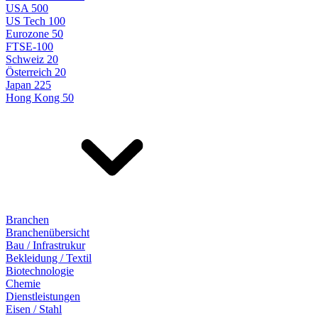
USA 500
US Tech 100
Eurozone 50
FTSE-100
Schweiz 20
Österreich 20
Japan 225
Hong Kong 50
Branchen
Branchenübersicht
Bau / Infrastrukur
Bekleidung / Textil
Biotechnologie
Chemie
Dienstleistungen
Eisen / Stahl