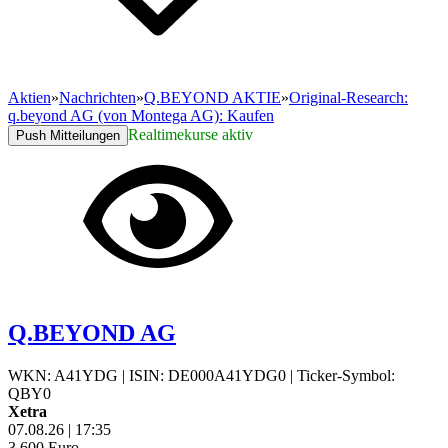
Aktien
»
Nachrichten
»
Q.BEYOND AKTIE
»
Original-Research:
q.beyond AG (von Montega AG): Kaufen
Realtimekurse aktiv
Push Mitteilungen
Q.BEYOND AG
WKN: A41YDG
|
ISIN: DE000A41YDG0
|
Ticker-Symbol:
QBY0
Xetra
07.08.26
|
17:35
3,600
Euro