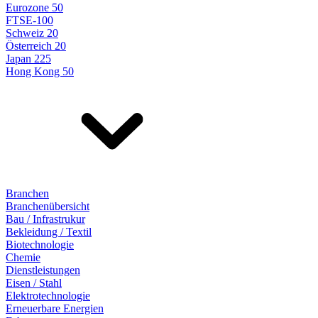
Eurozone 50
FTSE-100
Schweiz 20
Österreich 20
Japan 225
Hong Kong 50
Branchen
Branchenübersicht
Bau / Infrastrukur
Bekleidung / Textil
Biotechnologie
Chemie
Dienstleistungen
Eisen / Stahl
Elektrotechnologie
Erneuerbare Energien