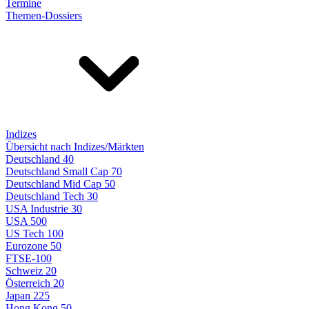
Termine
Themen-Dossiers
Indizes
Übersicht nach Indizes/Märkten
Deutschland 40
Deutschland Small Cap 70
Deutschland Mid Cap 50
Deutschland Tech 30
USA Industrie 30
USA 500
US Tech 100
Eurozone 50
FTSE-100
Schweiz 20
Österreich 20
Japan 225
Hong Kong 50