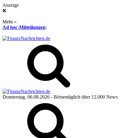
Anzeige
❌
Mehr »
Ad hoc-Mitteilungen
:
Donnerstag, 06.08.2026
- Börsentäglich über 12.000 News