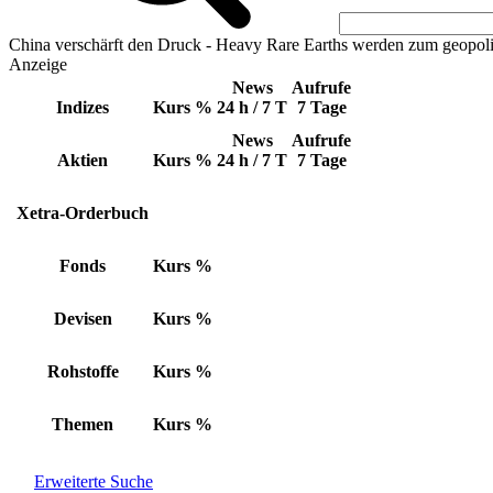
China verschärft den Druck - Heavy Rare Earths werden zum geopoli
Anzeige
News
Aufrufe
Indizes
Kurs
%
24 h / 7 T
7 Tage
News
Aufrufe
Aktien
Kurs
%
24 h / 7 T
7 Tage
Xetra-Orderbuch
Fonds
Kurs
%
Devisen
Kurs
%
Rohstoffe
Kurs
%
Themen
Kurs
%
Erweiterte Suche