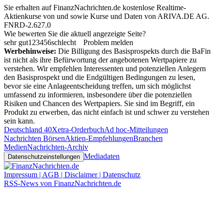
Sie erhalten auf FinanzNachrichten.de kostenlose Realtime-
Aktienkurse von
und
sowie Kurse und Daten von
ARIVA.DE AG
.
FNRD-2.627.0
Wie bewerten Sie die aktuell angezeigte Seite?
sehr gut
1
2
3
4
5
6
schlecht
Problem melden
Werbehinweise:
Die Billigung des Basisprospekts durch die BaFin
ist nicht als ihre Befürwortung der angebotenen Wertpapiere zu
verstehen. Wir empfehlen Interessenten und potenziellen Anlegern
den Basisprospekt und die Endgültigen Bedingungen zu lesen,
bevor sie eine Anlageentscheidung treffen, um sich möglichst
umfassend zu informieren, insbesondere über die potenziellen
Risiken und Chancen des Wertpapiers. Sie sind im Begriff, ein
Produkt zu erwerben, das nicht einfach ist und schwer zu verstehen
sein kann.
Deutschland 40
Xetra-Orderbuch
Ad hoc-Mitteilungen
Nachrichten Börsen
Aktien-Empfehlungen
Branchen
Medien
Nachrichten-Archiv
Mediadaten
Datenschutzeinstellungen
Impressum | AGB | Disclaimer | Datenschutz
RSS-News von FinanzNachrichten.de