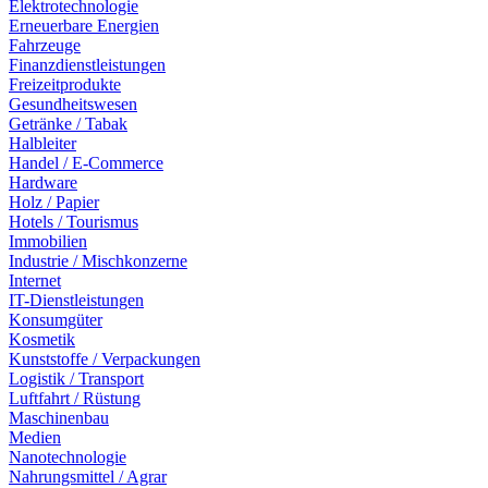
Elektrotechnologie
Erneuerbare Energien
Fahrzeuge
Finanzdienstleistungen
Freizeitprodukte
Gesundheitswesen
Getränke / Tabak
Halbleiter
Handel / E-Commerce
Hardware
Holz / Papier
Hotels / Tourismus
Immobilien
Industrie / Mischkonzerne
Internet
IT-Dienstleistungen
Konsumgüter
Kosmetik
Kunststoffe / Verpackungen
Logistik / Transport
Luftfahrt / Rüstung
Maschinenbau
Medien
Nanotechnologie
Nahrungsmittel / Agrar