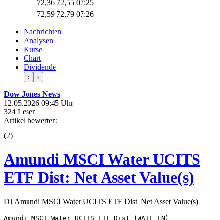
72,36
72,55
07:25
72,59
72,79
07:26
Nachrichten
Analysen
Kurse
Chart
Dividende
‹
›
Dow Jones News
12.05.2026 09:45 Uhr
324 Leser
Artikel bewerten:
(
2
)
Amundi MSCI Water UCITS
ETF Dist: Net Asset Value(s)
DJ Amundi MSCI Water UCITS ETF Dist: Net Asset Value(s)
Amundi MSCI Water UCITS ETF Dist (WATL LN) 
