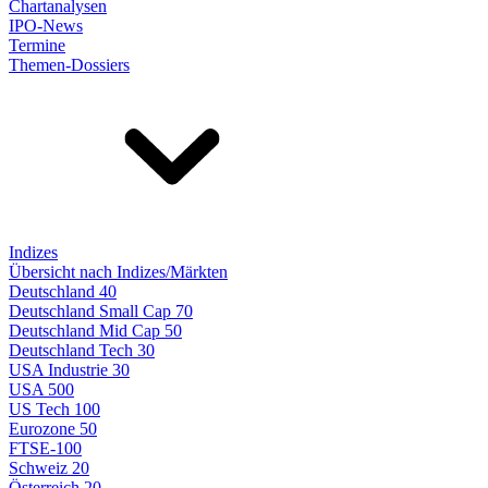
Chartanalysen
IPO-News
Termine
Themen-Dossiers
Indizes
Übersicht nach Indizes/Märkten
Deutschland 40
Deutschland Small Cap 70
Deutschland Mid Cap 50
Deutschland Tech 30
USA Industrie 30
USA 500
US Tech 100
Eurozone 50
FTSE-100
Schweiz 20
Österreich 20