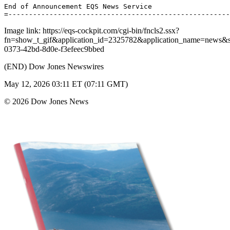
End of Announcement EQS News Service 

Image link: https://eqs-cockpit.com/cgi-bin/fncls2.ssx?
fn=show_t_gif&application_id=2325782&application_name=news
0373-42bd-8d0e-f3efeec9bbed
(END) Dow Jones Newswires
May 12, 2026 03:11 ET (07:11 GMT)
© 2026 Dow Jones News