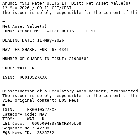
Amundi MSCI Water UCITS ETF Dist: Net Asset Value(s) 

12-May-2026 / 09:11 CET/CEST 

The issuer is solely responsible for the content of thi
=------------------------------------------------------
Net Asset Value(s) 

FUND: Amundi MSCI Water UCITS ETF Dist 

DEALING DATE: 11-May-2026 

NAV PER SHARE: EUR: 67.4341 

NUMBER OF SHARES IN ISSUE: 21936662 

CODE: WATL LN 

ISIN: FR0010527XXX 

=------------------------------------------------------
Dissemination of a Regulatory Announcement, transmitted
The issuer is solely responsible for the content of thi
View original content: EQS News 

=------------------------------------------------------
ISIN:     FR0010527XXX 

Category Code: NAV 

TIDM:     WATL LN 

LEI Code:   9695004Y3YNBCRB45L58 

Sequence No.: 427080 

EQS News ID:  2325782 
