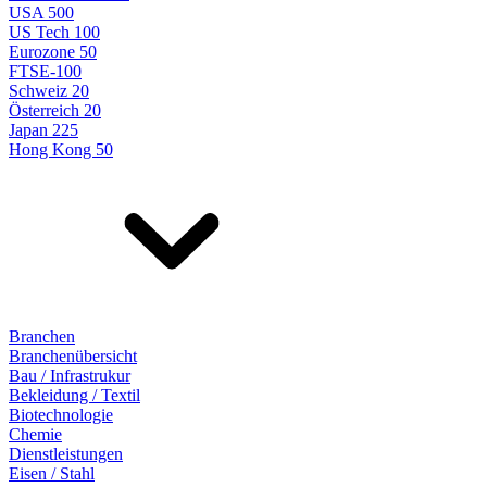
USA 500
US Tech 100
Eurozone 50
FTSE-100
Schweiz 20
Österreich 20
Japan 225
Hong Kong 50
Branchen
Branchenübersicht
Bau / Infrastrukur
Bekleidung / Textil
Biotechnologie
Chemie
Dienstleistungen
Eisen / Stahl