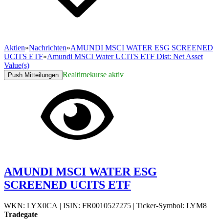
Aktien
»
Nachrichten
»
AMUNDI MSCI WATER ESG SCREENED
UCITS ETF
»
Amundi MSCI Water UCITS ETF Dist: Net Asset
Value(s)
Realtimekurse aktiv
Push Mitteilungen
AMUNDI MSCI WATER ESG
SCREENED UCITS ETF
WKN: LYX0CA
|
ISIN: FR0010527275
|
Ticker-Symbol: LYM8
Tradegate