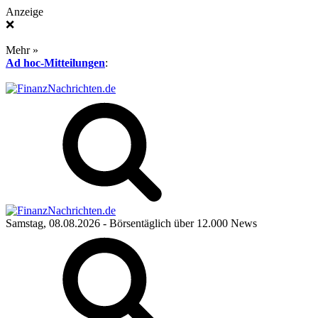
Anzeige
❌
Mehr »
Ad hoc-Mitteilungen
:
Samstag, 08.08.2026
- Börsentäglich über 12.000 News