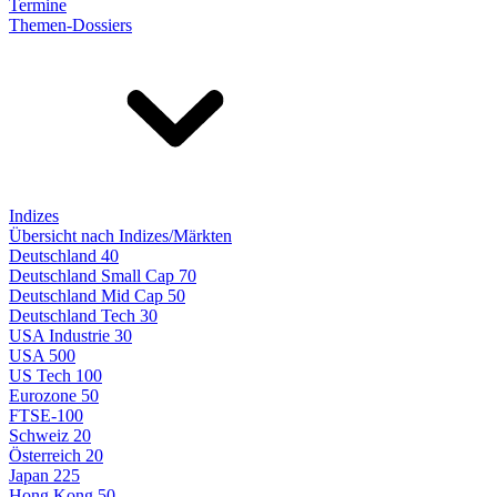
Termine
Themen-Dossiers
Indizes
Übersicht nach Indizes/Märkten
Deutschland 40
Deutschland Small Cap 70
Deutschland Mid Cap 50
Deutschland Tech 30
USA Industrie 30
USA 500
US Tech 100
Eurozone 50
FTSE-100
Schweiz 20
Österreich 20
Japan 225
Hong Kong 50