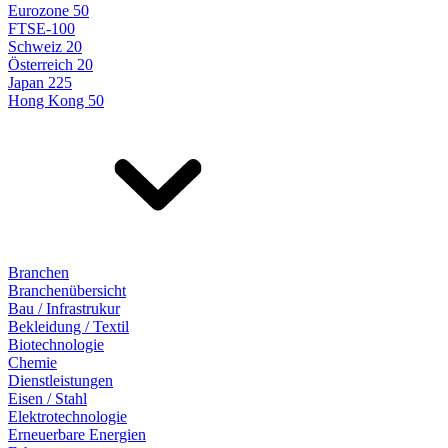
Eurozone 50
FTSE-100
Schweiz 20
Österreich 20
Japan 225
Hong Kong 50
Branchen
Branchenübersicht
Bau / Infrastrukur
Bekleidung / Textil
Biotechnologie
Chemie
Dienstleistungen
Eisen / Stahl
Elektrotechnologie
Erneuerbare Energien