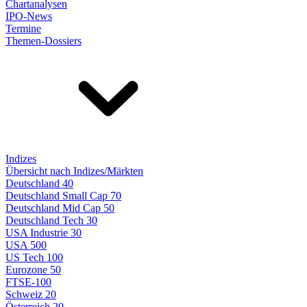
Chartanalysen
IPO-News
Termine
Themen-Dossiers
Indizes
Übersicht nach Indizes/Märkten
Deutschland 40
Deutschland Small Cap 70
Deutschland Mid Cap 50
Deutschland Tech 30
USA Industrie 30
USA 500
US Tech 100
Eurozone 50
FTSE-100
Schweiz 20
Österreich 20