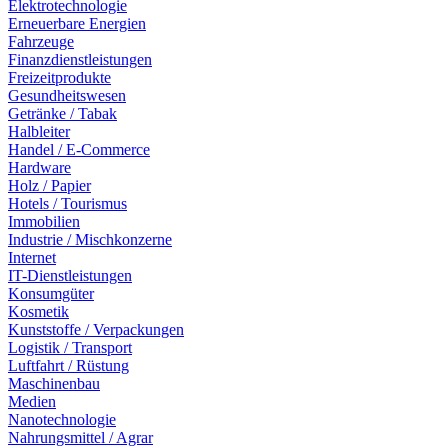
Elektrotechnologie
Erneuerbare Energien
Fahrzeuge
Finanzdienstleistungen
Freizeitprodukte
Gesundheitswesen
Getränke / Tabak
Halbleiter
Handel / E-Commerce
Hardware
Holz / Papier
Hotels / Tourismus
Immobilien
Industrie / Mischkonzerne
Internet
IT-Dienstleistungen
Konsumgüter
Kosmetik
Kunststoffe / Verpackungen
Logistik / Transport
Luftfahrt / Rüstung
Maschinenbau
Medien
Nanotechnologie
Nahrungsmittel / Agrar