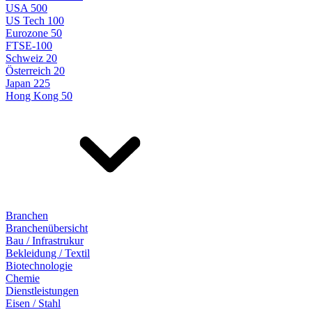
USA 500
US Tech 100
Eurozone 50
FTSE-100
Schweiz 20
Österreich 20
Japan 225
Hong Kong 50
Branchen
Branchenübersicht
Bau / Infrastrukur
Bekleidung / Textil
Biotechnologie
Chemie
Dienstleistungen
Eisen / Stahl