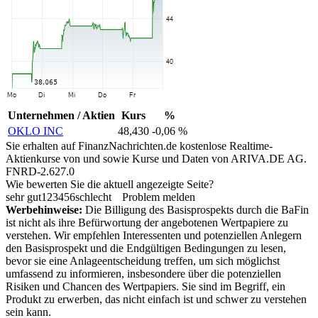
Unternehmen / Aktien
Kurs
%
OKLO INC
48,430
-0,06 %
Sie erhalten auf FinanzNachrichten.de kostenlose Realtime-
Aktienkurse von
und
sowie Kurse und Daten von
ARIVA.DE AG
.
FNRD-2.627.0
Wie bewerten Sie die aktuell angezeigte Seite?
sehr gut
1
2
3
4
5
6
schlecht
Problem melden
Werbehinweise:
Die Billigung des Basisprospekts durch die BaFin
ist nicht als ihre Befürwortung der angebotenen Wertpapiere zu
verstehen. Wir empfehlen Interessenten und potenziellen Anlegern
den Basisprospekt und die Endgültigen Bedingungen zu lesen,
bevor sie eine Anlageentscheidung treffen, um sich möglichst
umfassend zu informieren, insbesondere über die potenziellen
Risiken und Chancen des Wertpapiers. Sie sind im Begriff, ein
Produkt zu erwerben, das nicht einfach ist und schwer zu verstehen
sein kann.