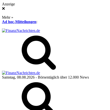
Anzeige
❌
Mehr »
Ad hoc-Mitteilungen
:
Samstag, 08.08.2026
- Börsentäglich über 12.000 News