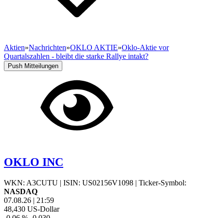
Aktien
»
Nachrichten
»
OKLO AKTIE
»
Oklo-Aktie vor
Quartalszahlen - bleibt die starke Rallye intakt?
Push Mitteilungen
OKLO INC
WKN: A3CUTU
|
ISIN: US02156V1098
|
Ticker-Symbol:
NASDAQ
07.08.26
|
21:59
48,430
US-Dollar
-0,06 %
-0,030