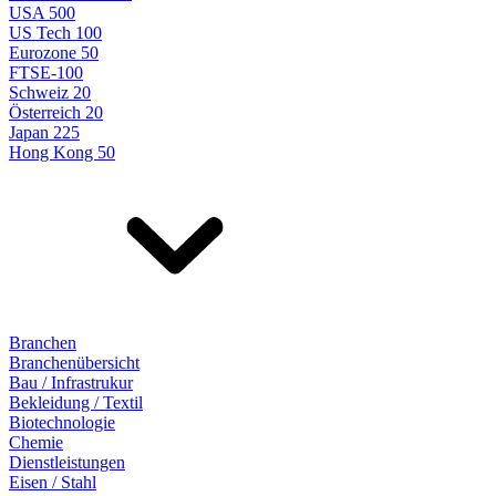
USA 500
US Tech 100
Eurozone 50
FTSE-100
Schweiz 20
Österreich 20
Japan 225
Hong Kong 50
Branchen
Branchenübersicht
Bau / Infrastrukur
Bekleidung / Textil
Biotechnologie
Chemie
Dienstleistungen
Eisen / Stahl