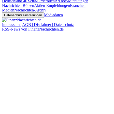
Deutschland 40
Xetra-Orderbuch
Ad hoc-Mitteilungen
Nachrichten Börsen
Aktien-Empfehlungen
Branchen
Medien
Nachrichten-Archiv
Mediadaten
Datenschutzeinstellungen
Impressum | AGB | Disclaimer | Datenschutz
RSS-News von FinanzNachrichten.de