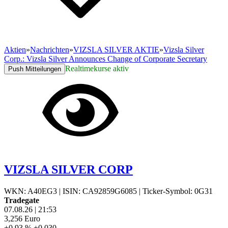
Aktien
»
Nachrichten
»
VIZSLA SILVER AKTIE
»
Vizsla Silver
Corp.: Vizsla Silver Announces Change of Corporate Secretary
Realtimekurse aktiv
Push Mitteilungen
VIZSLA SILVER CORP
WKN: A40EG3
|
ISIN: CA92859G6085
|
Ticker-Symbol: 0G31
Tradegate
07.08.26
|
21:53
3,256
Euro
+0,93 %
+0,030