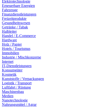
Elektrotechnologie
Erneuerbare Energien
Fahrzeuge
Finanzdienstleistungen
Freizeitprodukte
Gesundheitswesen
Getränke / Tabak
Halbleiter
Handel / E-Commerce
Hardware
Holz / Papier
Hotels / Tourismus
Immobilien
Industrie / Mischkonzerne
Internet
IT-Dienstleistungen
Konsumgüter
Kosmetik
Kunststoffe / Verpackungen
Logistik / Transport
Luftfahrt / Rüstung
Maschinenbau
Medien
Nanotechnologie
Nahrungsmittel / Agrar