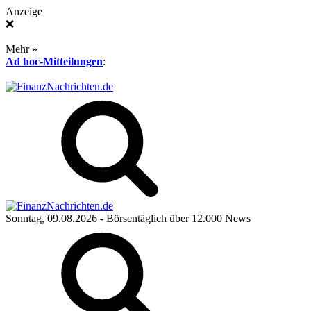
Anzeige
❌
Mehr »
Ad hoc-Mitteilungen
:
Sonntag, 09.08.2026
- Börsentäglich über 12.000 News