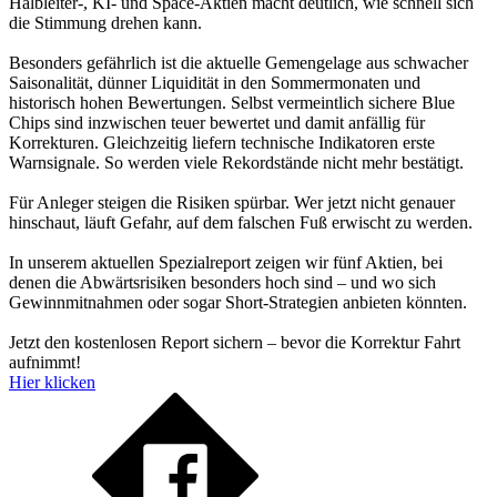
Halbleiter-, KI- und Space-Aktien macht deutlich, wie schnell sich
die Stimmung drehen kann.
Besonders gefährlich ist die aktuelle Gemengelage aus schwacher
Saisonalität, dünner Liquidität in den Sommermonaten und
historisch hohen Bewertungen. Selbst vermeintlich sichere Blue
Chips sind inzwischen teuer bewertet und damit anfällig für
Korrekturen. Gleichzeitig liefern technische Indikatoren erste
Warnsignale. So werden viele Rekordstände nicht mehr bestätigt.
Für Anleger steigen die Risiken spürbar. Wer jetzt nicht genauer
hinschaut, läuft Gefahr, auf dem falschen Fuß erwischt zu werden.
In unserem aktuellen Spezialreport zeigen wir fünf Aktien, bei
denen die Abwärtsrisiken besonders hoch sind – und wo sich
Gewinnmitnahmen oder sogar Short-Strategien anbieten könnten.
Jetzt den kostenlosen Report sichern – bevor die Korrektur Fahrt
aufnimmt!
Hier klicken