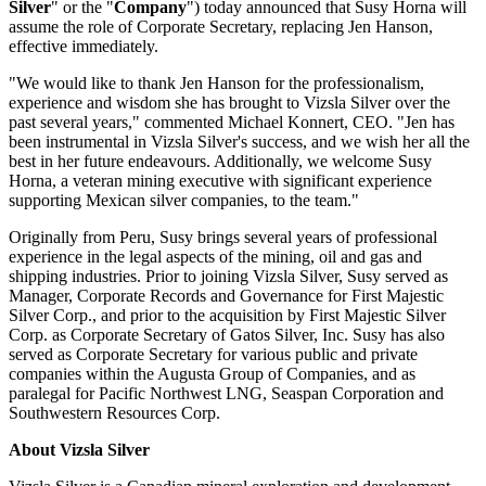
Silver
" or the "
Company
") today announced that Susy Horna will
assume the role of Corporate Secretary, replacing Jen Hanson,
effective immediately.
"We would like to thank Jen Hanson for the professionalism,
experience and wisdom she has brought to Vizsla Silver over the
past several years," commented Michael Konnert, CEO. "Jen has
been instrumental in Vizsla Silver's success, and we wish her all the
best in her future endeavours. Additionally, we welcome Susy
Horna, a veteran mining executive with significant experience
supporting Mexican silver companies, to the team."
Originally from Peru, Susy brings several years of professional
experience in the legal aspects of the mining, oil and gas and
shipping industries. Prior to joining Vizsla Silver, Susy served as
Manager, Corporate Records and Governance for First Majestic
Silver Corp., and prior to the acquisition by First Majestic Silver
Corp. as Corporate Secretary of Gatos Silver, Inc. Susy has also
served as Corporate Secretary for various public and private
companies within the Augusta Group of Companies, and as
paralegal for Pacific Northwest LNG, Seaspan Corporation and
Southwestern Resources Corp.
About Vizsla Silver