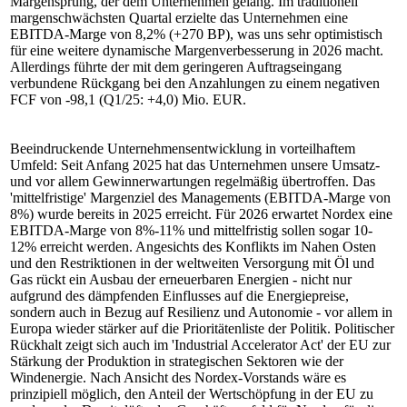
Margensprung, der dem Unternehmen gelang. Im traditionell
margenschwächsten Quartal erzielte das Unternehmen eine
EBITDA-Marge von 8,2% (+270 BP), was uns sehr optimistisch
für eine weitere dynamische Margenverbesserung in 2026 macht.
Allerdings führte der mit dem geringeren Auftragseingang
verbundene Rückgang bei den Anzahlungen zu einem negativen
FCF von -98,1 (Q1/25: +4,0) Mio. EUR.
Beeindruckende Unternehmensentwicklung in vorteilhaftem
Umfeld: Seit Anfang 2025 hat das Unternehmen unsere Umsatz-
und vor allem Gewinnerwartungen regelmäßig übertroffen. Das
'mittelfristige' Margenziel des Managements (EBITDA-Marge von
8%) wurde bereits in 2025 erreicht. Für 2026 erwartet Nordex eine
EBITDA-Marge von 8%-11% und mittelfristig sollen sogar 10-
12% erreicht werden. Angesichts des Konflikts im Nahen Osten
und den Restriktionen in der weltweiten Versorgung mit Öl und
Gas rückt ein Ausbau der erneuerbaren Energien - nicht nur
aufgrund des dämpfenden Einflusses auf die Energiepreise,
sondern auch in Bezug auf Resilienz und Autonomie - vor allem in
Europa wieder stärker auf die Prioritätenliste der Politik. Politischer
Rückhalt zeigt sich auch im 'Industrial Accelerator Act' der EU zur
Stärkung der Produktion in strategischen Sektoren wie der
Windenergie. Nach Ansicht des Nordex-Vorstands wäre es
prinzipiell möglich, den Anteil der Wertschöpfung in der EU zu