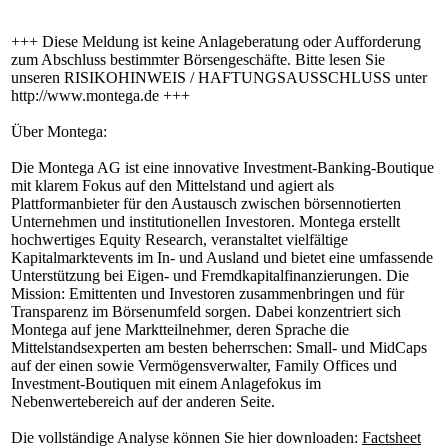
+++ Diese Meldung ist keine Anlageberatung oder Aufforderung
zum Abschluss bestimmter Börsengeschäfte. Bitte lesen Sie
unseren RISIKOHINWEIS / HAFTUNGSAUSSCHLUSS unter
http://www.montega.de +++
Über Montega:
Die Montega AG ist eine innovative Investment-Banking-Boutique
mit klarem Fokus auf den Mittelstand und agiert als
Plattformanbieter für den Austausch zwischen börsennotierten
Unternehmen und institutionellen Investoren. Montega erstellt
hochwertiges Equity Research, veranstaltet vielfältige
Kapitalmarktevents im In- und Ausland und bietet eine umfassende
Unterstützung bei Eigen- und Fremdkapitalfinanzierungen. Die
Mission: Emittenten und Investoren zusammenbringen und für
Transparenz im Börsenumfeld sorgen. Dabei konzentriert sich
Montega auf jene Marktteilnehmer, deren Sprache die
Mittelstandsexperten am besten beherrschen: Small- und MidCaps
auf der einen sowie Vermögensverwalter, Family Offices und
Investment-Boutiquen mit einem Anlagefokus im
Nebenwertebereich auf der anderen Seite.
Die vollständige Analyse können Sie hier downloaden:
Factsheet