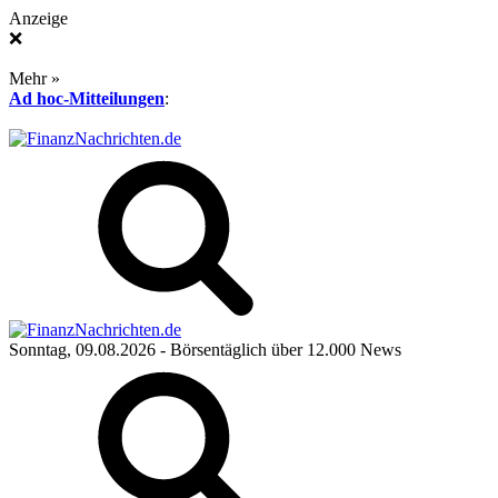
Anzeige
❌
Mehr »
Ad hoc-Mitteilungen
:
Sonntag, 09.08.2026
- Börsentäglich über 12.000 News