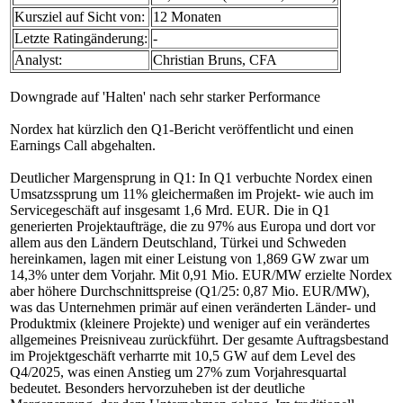
Kursziel auf Sicht von:
12 Monaten
Letzte Ratingänderung:
-
Analyst:
Christian Bruns, CFA
Downgrade auf 'Halten' nach sehr starker Performance
Nordex hat kürzlich den Q1-Bericht veröffentlicht und einen
Earnings Call abgehalten.
Deutlicher Margensprung in Q1: In Q1 verbuchte Nordex einen
Umsatzssprung um 11% gleichermaßen im Projekt- wie auch im
Servicegeschäft auf insgesamt 1,6 Mrd. EUR. Die in Q1
generierten Projektaufträge, die zu 97% aus Europa und dort vor
allem aus den Ländern Deutschland, Türkei und Schweden
hereinkamen, lagen mit einer Leistung von 1,869 GW zwar um
14,3% unter dem Vorjahr. Mit 0,91 Mio. EUR/MW erzielte Nordex
aber höhere Durchschnittspreise (Q1/25: 0,87 Mio. EUR/MW),
was das Unternehmen primär auf einen veränderten Länder- und
Produktmix (kleinere Projekte) und weniger auf ein verändertes
allgemeines Preisniveau zurückführt. Der gesamte Auftragsbestand
im Projektgeschäft verharrte mit 10,5 GW auf dem Level des
Q4/2025, was einen Anstieg um 27% zum Vorjahresquartal
bedeutet. Besonders hervorzuheben ist der deutliche