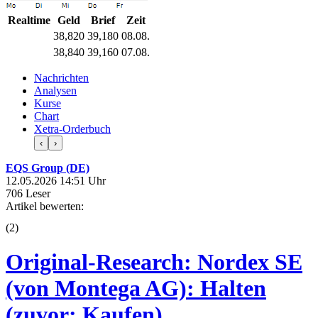
Realtime
Geld
Brief
Zeit
38,820
39,180
08.08.
38,840
39,160
07.08.
Nachrichten
Analysen
Kurse
Chart
Xetra-Orderbuch
‹
›
EQS Group (DE)
12.05.2026 14:51 Uhr
706 Leser
Artikel bewerten:
(
2
)
Original-Research: Nordex SE
(von Montega AG): Halten
(zuvor: Kaufen)