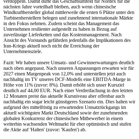
verdoppeln. Damit düfte das Geschäftsumfeld für Nordex für die
nächsten Jahre vorteilhaft bleiben, auch wenn chinesische
Windkrafthersteller global mittlerweile die ersten 6 Plätze unter den
Turbinenherstellern belegen und zunehmend internationale Märkte
in den Fokus nehmen. Zudem scheint das Management das
Unternehmen resilienter aufgestellt zu haben in Bezug auf
zuverlässige Lieferketten und das Kostenmanagement. Nach
Ansicht des Vorstands gefährden jedenfalls die Implikationen des
Iran-Kriegs aktuell noch nicht die Erreichung der
Unternehmensziele.
Fazit: Wir haben unsere Umsatz- und Gewinnerwartungen deutlich
nach oben angepasst. Nach unseren Anpassungen erwarten wir für
2027 einen Margenpeak von 12,0% und unterstellen jetzt auch
nachhaltig im TV unseres DCF-Modells eine EBITDA-Marge in
Höhe von 11% (zuvor: 8%). Damit erhöht sich unser Kursziel
deutlich auf 44,00 EUR. Nach einer Verdreifachung in den letzten
12 Monaten preist das aktuelle Kursniveau aber offenbar auch
nachhaltig ein sogar leicht günstigeres Szenario ein. Dies halten wir
aufgrund des mittelfristig zu erwartenden Umsatzrückgangs im
aktuell wichtigsten Markt Deutschland sowie der zunehmenden
globalen Konkurrenz der chinesischen Mitbewerber in einem
weiterhin wachsenden Weltmarkt für eher optimistisch und stufen
die Aktie auf 'Halten' (zuvor: 'Kaufen') ab.