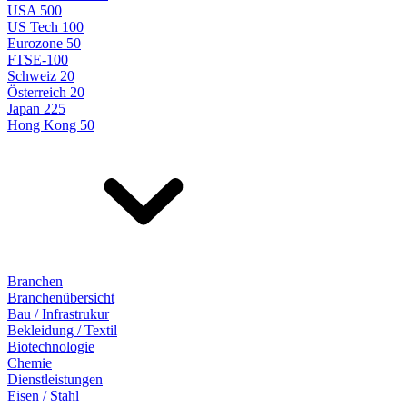
USA 500
US Tech 100
Eurozone 50
FTSE-100
Schweiz 20
Österreich 20
Japan 225
Hong Kong 50
Branchen
Branchenübersicht
Bau / Infrastrukur
Bekleidung / Textil
Biotechnologie
Chemie
Dienstleistungen
Eisen / Stahl