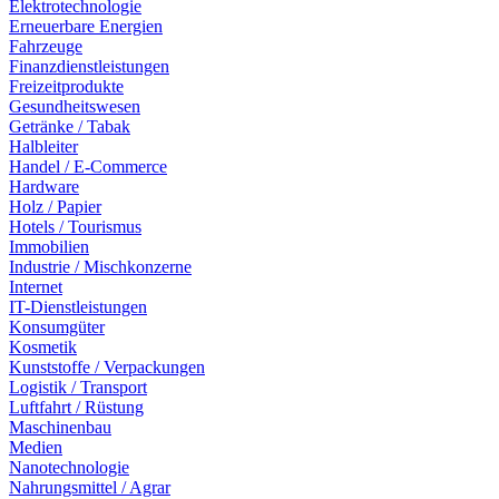
Elektrotechnologie
Erneuerbare Energien
Fahrzeuge
Finanzdienstleistungen
Freizeitprodukte
Gesundheitswesen
Getränke / Tabak
Halbleiter
Handel / E-Commerce
Hardware
Holz / Papier
Hotels / Tourismus
Immobilien
Industrie / Mischkonzerne
Internet
IT-Dienstleistungen
Konsumgüter
Kosmetik
Kunststoffe / Verpackungen
Logistik / Transport
Luftfahrt / Rüstung
Maschinenbau
Medien
Nanotechnologie
Nahrungsmittel / Agrar