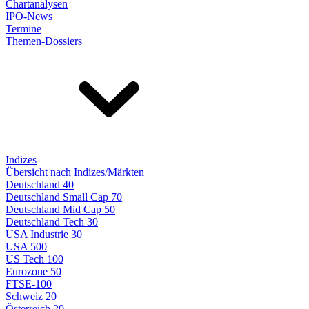
Chartanalysen
IPO-News
Termine
Themen-Dossiers
Indizes
Übersicht nach Indizes/Märkten
Deutschland 40
Deutschland Small Cap 70
Deutschland Mid Cap 50
Deutschland Tech 30
USA Industrie 30
USA 500
US Tech 100
Eurozone 50
FTSE-100
Schweiz 20
Österreich 20