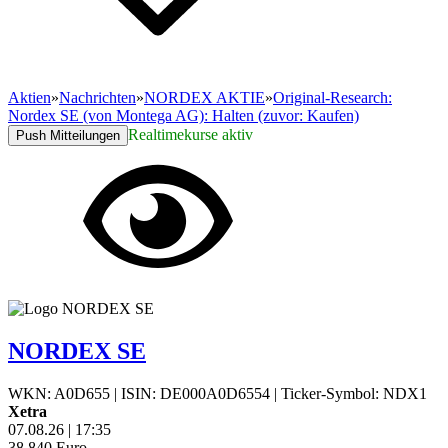
Aktien
»
Nachrichten
»
NORDEX AKTIE
»
Original-Research:
Nordex SE (von Montega AG): Halten (zuvor: Kaufen)
Realtimekurse aktiv
Push Mitteilungen
NORDEX SE
WKN: A0D655
|
ISIN: DE000A0D6554
|
Ticker-Symbol: NDX1
Xetra
07.08.26
|
17:35
38,840
Euro