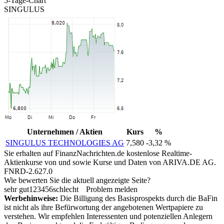
5-Tage-Chart
SINGULUS
Unternehmen / Aktien
Kurs
%
SINGULUS TECHNOLOGIES AG
7,580
-3,32 %
Sie erhalten auf FinanzNachrichten.de kostenlose Realtime-
Aktienkurse von
und
sowie Kurse und Daten von
ARIVA.DE AG
.
FNRD-2.627.0
Wie bewerten Sie die aktuell angezeigte Seite?
sehr gut
1
2
3
4
5
6
schlecht
Problem melden
Werbehinweise:
Die Billigung des Basisprospekts durch die BaFin
ist nicht als ihre Befürwortung der angebotenen Wertpapiere zu
verstehen. Wir empfehlen Interessenten und potenziellen Anlegern