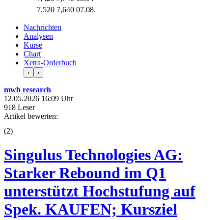
7,520
7,640
07.08.
Nachrichten
Analysen
Kurse
Chart
Xetra-Orderbuch
‹
›
mwb research
12.05.2026 16:09 Uhr
918 Leser
Artikel bewerten:
(
2
)
Singulus Technologies AG:
Starker Rebound im Q1
unterstützt Hochstufung auf
Spek. KAUFEN; Kursziel