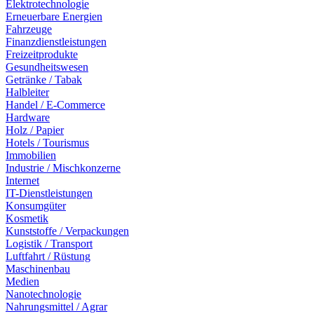
Elektrotechnologie
Erneuerbare Energien
Fahrzeuge
Finanzdienstleistungen
Freizeitprodukte
Gesundheitswesen
Getränke / Tabak
Halbleiter
Handel / E-Commerce
Hardware
Holz / Papier
Hotels / Tourismus
Immobilien
Industrie / Mischkonzerne
Internet
IT-Dienstleistungen
Konsumgüter
Kosmetik
Kunststoffe / Verpackungen
Logistik / Transport
Luftfahrt / Rüstung
Maschinenbau
Medien
Nanotechnologie
Nahrungsmittel / Agrar