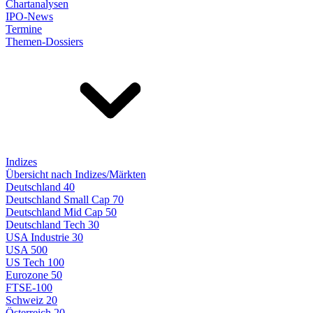
Chartanalysen
IPO-News
Termine
Themen-Dossiers
Indizes
Übersicht nach Indizes/Märkten
Deutschland 40
Deutschland Small Cap 70
Deutschland Mid Cap 50
Deutschland Tech 30
USA Industrie 30
USA 500
US Tech 100
Eurozone 50
FTSE-100
Schweiz 20
Österreich 20