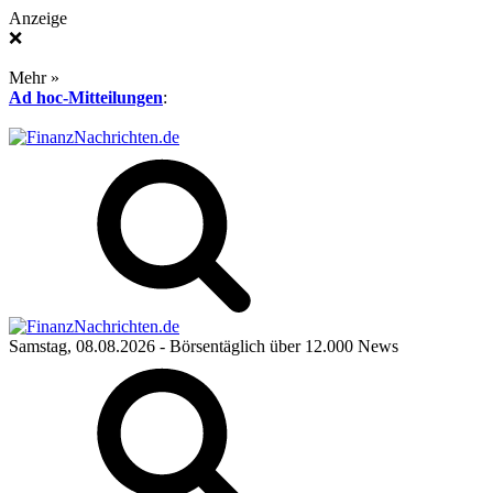
Anzeige
❌
Mehr »
Ad hoc-Mitteilungen
:
Samstag, 08.08.2026
- Börsentäglich über 12.000 News