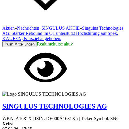
Aktien
»
Nachrichten
»
SINGULUS AKTIE
»
Singulus Technologies
AG: Starker Rebound im Q1 unterstützt Hochstufung auf Spek.
KAUFEN; Kursziel angehoben.
Realtimekurse aktiv
Push Mitteilungen
SINGULUS TECHNOLOGIES AG
WKN: A1681X
|
ISIN: DE000A1681X5
|
Ticker-Symbol: SNG
Xetra
07.08.26
|
17:35