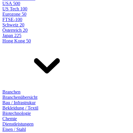
USA 500
US Tech 100
Eurozone 50
FTSE-100
Schweiz 20
Österreich 20
Japan 225
Hong Kong 50
Branchen
Branchenübersicht
Bau / Infrastrukur
Bekleidung / Textil
Biotechnologie
Chemie
Dienstleistungen
Eisen / Stahl