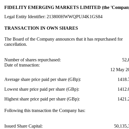
FIDELITY EMERGING MARKETS LIMITED (the 'Company
Legal Entity Identifier: 213800HWWQPUJ4K1GS84
TRANSACTION IN OWN SHARES
The Board of the Company announces that it has repurchased for
cancellation.
Number of shares repurchased:
52,
Date of transaction:
12 May 2
Average share price paid per share (GBp):
1418.
Lowest share price paid per share (GBp):
1412.
Highest share price paid per share (GBp):
1421.
Following this transaction the Company has:
Issued Share Capital:
50,135,