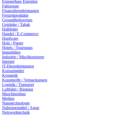
Erneuerbare Energien
Fahrzeuge
Finanzdienstleistungen
Freizeitprodukte
Gesundheitswesen
Getränke / Tabak
Halbleiter
Handel / E-Commerce
Hardware
Holz / Papier
Hotels / Tourismus
Immobilien
Industrie / Mischkonzerne
Internet
IT-Dienstleistungen
Konsumgüter
Kosmetik
Kunststoffe / Verpackungen
Logistik / Transport
Luftfahrt / Rüstung
Maschinenbau
Medien
Nanotechnologie
Nahrungsmittel / Agrar
Netzwerktechnik