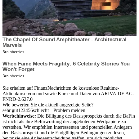
Sie erhalten auf FinanzNachrichten.de kostenlose Realtime-
Aktienkurse von
und
sowie Kurse und Daten von
ARIVA.DE AG
.
FNRD-2.627.0
Wie bewerten Sie die aktuell angezeigte Seite?
sehr gut
1
2
3
4
5
6
schlecht
Problem melden
Werbehinweise:
Die Billigung des Basisprospekts durch die BaFin
ist nicht als ihre Befürwortung der angebotenen Wertpapiere zu
verstehen. Wir empfehlen Interessenten und potenziellen Anlegern
den Basisprospekt und die Endgültigen Bedingungen zu lesen,
bevor sie eine Anlageentscheidung treffen, um sich möglichst