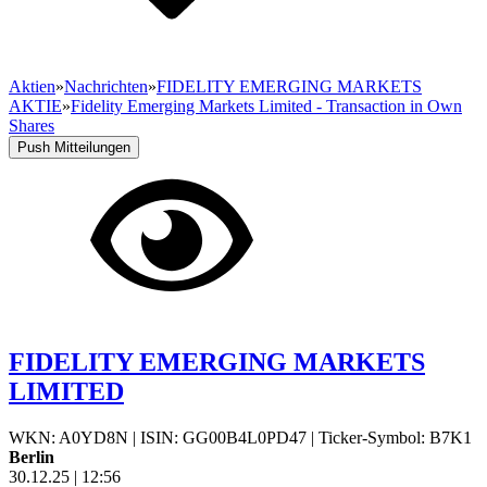
Aktien
»
Nachrichten
»
FIDELITY EMERGING MARKETS
AKTIE
»
Fidelity Emerging Markets Limited - Transaction in Own
Shares
Push Mitteilungen
FIDELITY EMERGING MARKETS
LIMITED
WKN: A0YD8N
|
ISIN: GG00B4L0PD47
|
Ticker-Symbol: B7K1
Berlin
30.12.25
|
12:56