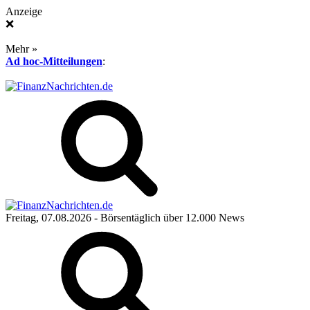
Anzeige
❌
Mehr »
Ad hoc-Mitteilungen
:
Freitag, 07.08.2026
- Börsentäglich über 12.000 News