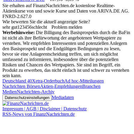
Sie erhalten auf FinanzNachrichten.de kostenlose Realtime-
Aktienkurse von
und
sowie Kurse und Daten von
ARIVA.DE AG
.
FNRD-2.627.0
Wie bewerten Sie die aktuell angezeigte Seite?
sehr gut
1
2
3
4
5
6
schlecht
Problem melden
Werbehinweise:
Die Billigung des Basisprospekts durch die BaFin
ist nicht als ihre Befürwortung der angebotenen Wertpapiere zu
verstehen. Wir empfehlen Interessenten und potenziellen Anlegern
den Basisprospekt und die Endgültigen Bedingungen zu lesen,
bevor sie eine Anlageentscheidung treffen, um sich möglichst
umfassend zu informieren, insbesondere über die potenziellen
Risiken und Chancen des Wertpapiers. Sie sind im Begriff, ein
Produkt zu erwerben, das nicht einfach ist und schwer zu verstehen
sein kann.
Deutschland 40
Xetra-Orderbuch
Ad hoc-Mitteilungen
Nachrichten Börsen
Aktien-Empfehlungen
Branchen
Medien
Nachrichten-Archiv
Mediadaten
Datenschutzeinstellungen
Impressum | AGB | Disclaimer | Datenschutz
RSS-News von FinanzNachrichten.de