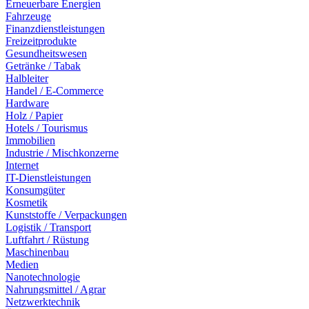
Erneuerbare Energien
Fahrzeuge
Finanzdienstleistungen
Freizeitprodukte
Gesundheitswesen
Getränke / Tabak
Halbleiter
Handel / E-Commerce
Hardware
Holz / Papier
Hotels / Tourismus
Immobilien
Industrie / Mischkonzerne
Internet
IT-Dienstleistungen
Konsumgüter
Kosmetik
Kunststoffe / Verpackungen
Logistik / Transport
Luftfahrt / Rüstung
Maschinenbau
Medien
Nanotechnologie
Nahrungsmittel / Agrar
Netzwerktechnik