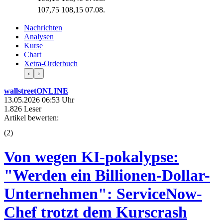
107,75
108,15
07.08.
Nachrichten
Analysen
Kurse
Chart
Xetra-Orderbuch
‹
›
wallstreetONLINE
13.05.2026 06:53 Uhr
1.826 Leser
Artikel bewerten:
(
2
)
Von wegen KI-pokalypse:
"Werden ein Billionen-Dollar-
Unternehmen": ServiceNow-
Chef trotzt dem Kurscrash