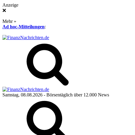
Anzeige
❌
Mehr »
Ad hoc-Mitteilungen
:
Samstag, 08.08.2026
- Börsentäglich über 12.000 News