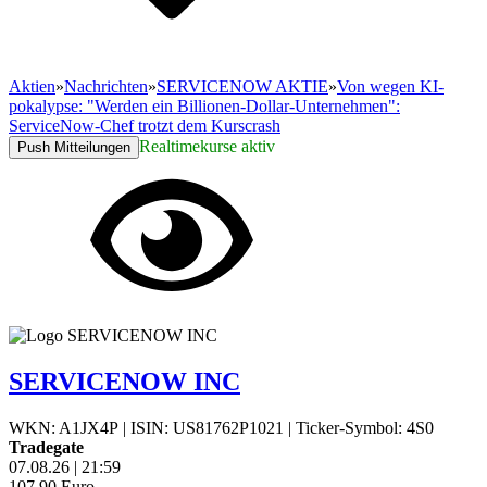
Aktien
»
Nachrichten
»
SERVICENOW AKTIE
»
Von wegen KI-
pokalypse: "Werden ein Billionen-Dollar-Unternehmen":
ServiceNow-Chef trotzt dem Kurscrash
Realtimekurse aktiv
Push Mitteilungen
SERVICENOW INC
WKN: A1JX4P
|
ISIN: US81762P1021
|
Ticker-Symbol: 4S0
Tradegate
07.08.26
|
21:59
107,90
Euro