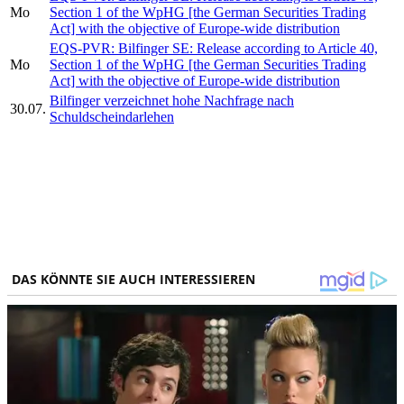
Mo
Section 1 of the WpHG [the German Securities Trading
Act] with the objective of Europe-wide distribution
EQS-PVR: Bilfinger SE: Release according to Article 40,
Mo
Section 1 of the WpHG [the German Securities Trading
Act] with the objective of Europe-wide distribution
Bilfinger verzeichnet hohe Nachfrage nach
30.07.
Schuldscheindarlehen