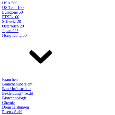
USA 500
US Tech 100
Eurozone 50
FTSE-100
Schweiz 20
Österreich 20
Japan 225
Hong Kong 50
Branchen
Branchenübersicht
Bau / Infrastrukur
Bekleidung / Textil
Biotechnologie
Chemie
Dienstleistungen
Eisen / Stahl