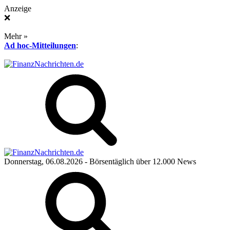
Anzeige
❌
Mehr »
Ad hoc-Mitteilungen
:
Donnerstag, 06.08.2026
- Börsentäglich über 12.000 News