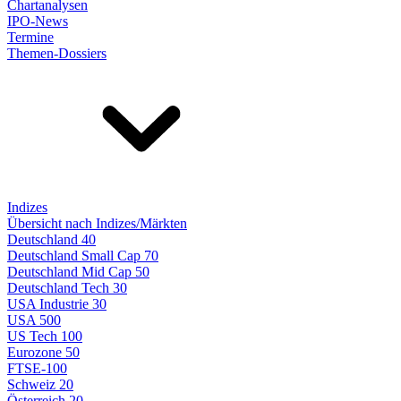
Chartanalysen
IPO-News
Termine
Themen-Dossiers
Indizes
Übersicht nach Indizes/Märkten
Deutschland 40
Deutschland Small Cap 70
Deutschland Mid Cap 50
Deutschland Tech 30
USA Industrie 30
USA 500
US Tech 100
Eurozone 50
FTSE-100
Schweiz 20
Österreich 20