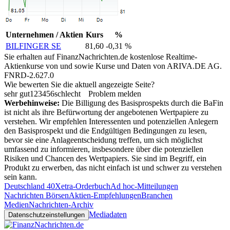
Unternehmen / Aktien
Kurs
%
BILFINGER SE
81,60
-0,31 %
Sie erhalten auf FinanzNachrichten.de kostenlose Realtime-
Aktienkurse von
und
sowie Kurse und Daten von
ARIVA.DE AG
.
FNRD-2.627.0
Wie bewerten Sie die aktuell angezeigte Seite?
sehr gut
1
2
3
4
5
6
schlecht
Problem melden
Werbehinweise:
Die Billigung des Basisprospekts durch die BaFin
ist nicht als ihre Befürwortung der angebotenen Wertpapiere zu
verstehen. Wir empfehlen Interessenten und potenziellen Anlegern
den Basisprospekt und die Endgültigen Bedingungen zu lesen,
bevor sie eine Anlageentscheidung treffen, um sich möglichst
umfassend zu informieren, insbesondere über die potenziellen
Risiken und Chancen des Wertpapiers. Sie sind im Begriff, ein
Produkt zu erwerben, das nicht einfach ist und schwer zu verstehen
sein kann.
Deutschland 40
Xetra-Orderbuch
Ad hoc-Mitteilungen
Nachrichten Börsen
Aktien-Empfehlungen
Branchen
Medien
Nachrichten-Archiv
Mediadaten
Datenschutzeinstellungen