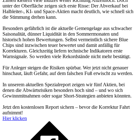
Zinsen klettern viele Indizes weiter Richtung Allzeithoch. Doch
unter der Oberfläche zeigen sich erste Risse: Der Abverkauf bei
Halbleiter-, KI- und Space-Aktien macht deutlich, wie schnell sich
die Stimmung drehen kann.
Besonders gefährlich ist die aktuelle Gemengelage aus schwacher
Saisonalität, dünner Liquidität in den Sommermonaten und
historisch hohen Bewertungen. Selbst vermeintlich sichere Blue
Chips sind inzwischen teuer bewertet und damit anfällig für
Korrekturen. Gleichzeitig liefern technische Indikatoren erste
Warnsignale. So werden viele Rekordstände nicht mehr bestätigt.
Für Anleger steigen die Risiken spürbar. Wer jetzt nicht genauer
hinschaut, läuft Gefahr, auf dem falschen Fuß erwischt zu werden.
In unserem aktuellen Spezialreport zeigen wir fünf Aktien, bei
denen die Abwärtsrisiken besonders hoch sind – und wo sich
Gewinnmitnahmen oder sogar Short-Strategien anbieten könnten.
Jetzt den kostenlosen Report sichern – bevor die Korrektur Fahrt
aufnimmt!
Hier klicken