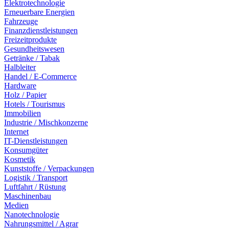
Elektrotechnologie
Erneuerbare Energien
Fahrzeuge
Finanzdienstleistungen
Freizeitprodukte
Gesundheitswesen
Getränke / Tabak
Halbleiter
Handel / E-Commerce
Hardware
Holz / Papier
Hotels / Tourismus
Immobilien
Industrie / Mischkonzerne
Internet
IT-Dienstleistungen
Konsumgüter
Kosmetik
Kunststoffe / Verpackungen
Logistik / Transport
Luftfahrt / Rüstung
Maschinenbau
Medien
Nanotechnologie
Nahrungsmittel / Agrar