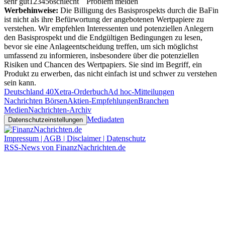
sehr gut
1
2
3
4
5
6
schlecht
Problem melden
Werbehinweise:
Die Billigung des Basisprospekts durch die BaFin
ist nicht als ihre Befürwortung der angebotenen Wertpapiere zu
verstehen. Wir empfehlen Interessenten und potenziellen Anlegern
den Basisprospekt und die Endgültigen Bedingungen zu lesen,
bevor sie eine Anlageentscheidung treffen, um sich möglichst
umfassend zu informieren, insbesondere über die potenziellen
Risiken und Chancen des Wertpapiers. Sie sind im Begriff, ein
Produkt zu erwerben, das nicht einfach ist und schwer zu verstehen
sein kann.
Deutschland 40
Xetra-Orderbuch
Ad hoc-Mitteilungen
Nachrichten Börsen
Aktien-Empfehlungen
Branchen
Medien
Nachrichten-Archiv
Mediadaten
Datenschutzeinstellungen
Impressum | AGB | Disclaimer | Datenschutz
RSS-News von FinanzNachrichten.de