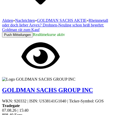
Aktien
»
Nachrichten
»
GOLDMAN SACHS AKTIE
»
Rheinmetall
oder doch lieber Aevex? Drohnen-Neuling schon heiß begehrt:
Goldman rät zum Kauf
Realtimekurse aktiv
Push Mitteilungen
GOLDMAN SACHS GROUP INC
WKN: 920332
|
ISIN: US38141G1040
|
Ticker-Symbol: GOS
Tradegate
07.08.26
|
15:40
898,40
Euro