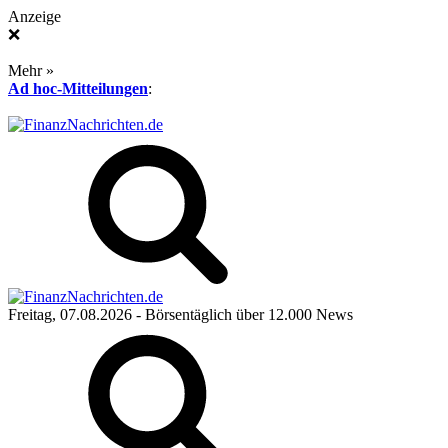
Anzeige
❌
Mehr »
Ad hoc-Mitteilungen
:
Freitag, 07.08.2026
- Börsentäglich über 12.000 News