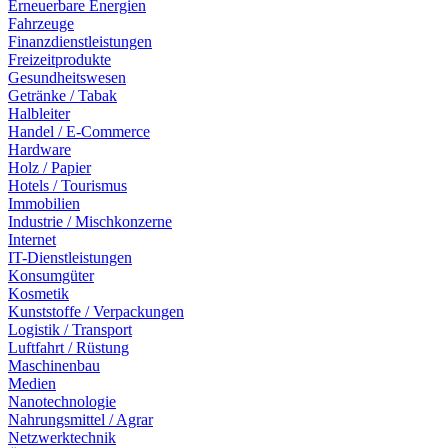
Erneuerbare Energien
Fahrzeuge
Finanzdienstleistungen
Freizeitprodukte
Gesundheitswesen
Getränke / Tabak
Halbleiter
Handel / E-Commerce
Hardware
Holz / Papier
Hotels / Tourismus
Immobilien
Industrie / Mischkonzerne
Internet
IT-Dienstleistungen
Konsumgüter
Kosmetik
Kunststoffe / Verpackungen
Logistik / Transport
Luftfahrt / Rüstung
Maschinenbau
Medien
Nanotechnologie
Nahrungsmittel / Agrar
Netzwerktechnik