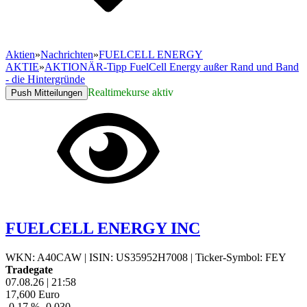
Aktien
»
Nachrichten
»
FUELCELL ENERGY
AKTIE
»
AKTIONÄR-Tipp FuelCell Energy außer Rand und Band
- die Hintergründe
Realtimekurse aktiv
Push Mitteilungen
FUELCELL ENERGY INC
WKN: A40CAW
|
ISIN: US35952H7008
|
Ticker-Symbol: FEY
Tradegate
07.08.26
|
21:58
17,600
Euro
-0,17 %
-0,030