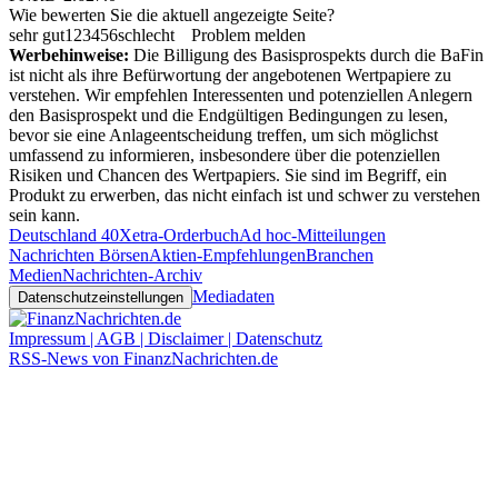
Wie bewerten Sie die aktuell angezeigte Seite?
sehr gut
1
2
3
4
5
6
schlecht
Problem melden
Werbehinweise:
Die Billigung des Basisprospekts durch die BaFin
ist nicht als ihre Befürwortung der angebotenen Wertpapiere zu
verstehen. Wir empfehlen Interessenten und potenziellen Anlegern
den Basisprospekt und die Endgültigen Bedingungen zu lesen,
bevor sie eine Anlageentscheidung treffen, um sich möglichst
umfassend zu informieren, insbesondere über die potenziellen
Risiken und Chancen des Wertpapiers. Sie sind im Begriff, ein
Produkt zu erwerben, das nicht einfach ist und schwer zu verstehen
sein kann.
Deutschland 40
Xetra-Orderbuch
Ad hoc-Mitteilungen
Nachrichten Börsen
Aktien-Empfehlungen
Branchen
Medien
Nachrichten-Archiv
Mediadaten
Datenschutzeinstellungen
Impressum | AGB | Disclaimer | Datenschutz
RSS-News von FinanzNachrichten.de