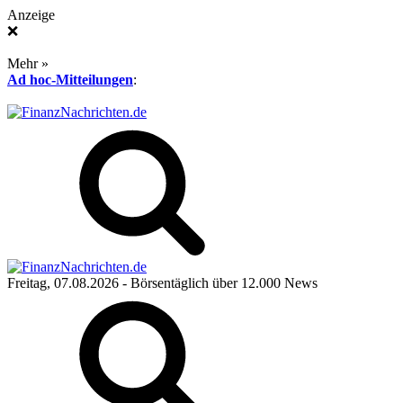
Anzeige
❌
Mehr »
Ad hoc-Mitteilungen
:
Freitag, 07.08.2026
- Börsentäglich über 12.000 News