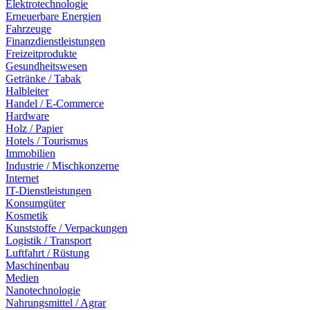
Elektrotechnologie
Erneuerbare Energien
Fahrzeuge
Finanzdienstleistungen
Freizeitprodukte
Gesundheitswesen
Getränke / Tabak
Halbleiter
Handel / E-Commerce
Hardware
Holz / Papier
Hotels / Tourismus
Immobilien
Industrie / Mischkonzerne
Internet
IT-Dienstleistungen
Konsumgüter
Kosmetik
Kunststoffe / Verpackungen
Logistik / Transport
Luftfahrt / Rüstung
Maschinenbau
Medien
Nanotechnologie
Nahrungsmittel / Agrar