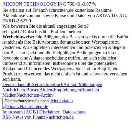
MICRON TECHNOLOGY INC
760,40
-0,07 %
Sie erhalten auf FinanzNachrichten.de kostenlose Realtime-
Aktienkurse von
und
sowie Kurse und Daten von
ARIVA.DE AG
.
FNRD-2.627.0
Wie bewerten Sie die aktuell angezeigte Seite?
sehr gut
1
2
3
4
5
6
schlecht
Problem melden
Werbehinweise:
Die Billigung des Basisprospekts durch die BaFin
ist nicht als ihre Befürwortung der angebotenen Wertpapiere zu
verstehen. Wir empfehlen Interessenten und potenziellen Anlegern
den Basisprospekt und die Endgültigen Bedingungen zu lesen,
bevor sie eine Anlageentscheidung treffen, um sich möglichst
umfassend zu informieren, insbesondere über die potenziellen
Risiken und Chancen des Wertpapiers. Sie sind im Begriff, ein
Produkt zu erwerben, das nicht einfach ist und schwer zu verstehen
sein kann.
Deutschland 40
Xetra-Orderbuch
Ad hoc-Mitteilungen
Nachrichten Börsen
Aktien-Empfehlungen
Branchen
Medien
Nachrichten-Archiv
Mediadaten
Datenschutzeinstellungen
Impressum | AGB | Disclaimer | Datenschutz
RSS-News von FinanzNachrichten.de