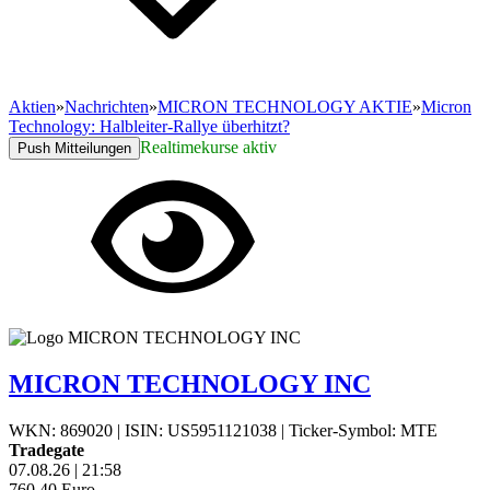
Aktien
»
Nachrichten
»
MICRON TECHNOLOGY AKTIE
»
Micron
Technology: Halbleiter-Rallye überhitzt?
Realtimekurse aktiv
Push Mitteilungen
MICRON TECHNOLOGY INC
WKN: 869020
|
ISIN: US5951121038
|
Ticker-Symbol: MTE
Tradegate
07.08.26
|
21:58
760,40
Euro