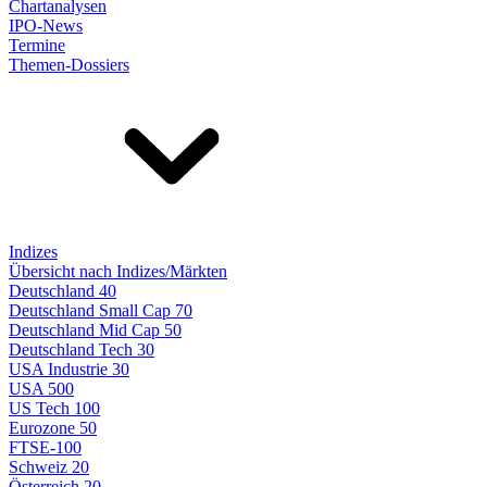
Chartanalysen
IPO-News
Termine
Themen-Dossiers
Indizes
Übersicht nach Indizes/Märkten
Deutschland 40
Deutschland Small Cap 70
Deutschland Mid Cap 50
Deutschland Tech 30
USA Industrie 30
USA 500
US Tech 100
Eurozone 50
FTSE-100
Schweiz 20
Österreich 20