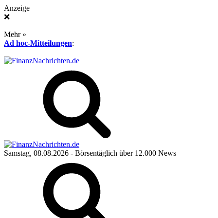
Anzeige
❌
Mehr »
Ad hoc-Mitteilungen
:
Samstag, 08.08.2026
- Börsentäglich über 12.000 News