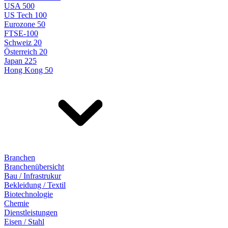
USA 500
US Tech 100
Eurozone 50
FTSE-100
Schweiz 20
Österreich 20
Japan 225
Hong Kong 50
Branchen
Branchenübersicht
Bau / Infrastrukur
Bekleidung / Textil
Biotechnologie
Chemie
Dienstleistungen
Eisen / Stahl