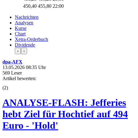
450,40
455,80
22:00
Nachrichten
Analysen
Kurse
Chart
Xetra-Orderbuch
Dividende
‹
›
dpa-AFX
13.05.2026 08:35 Uhr
569 Leser
Artikel bewerten:
(
2
)
ANALYSE-FLASH: Jefferies
hebt Ziel für Hochtief auf 494
Euro - 'Hold'