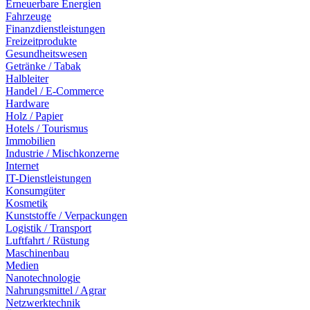
Erneuerbare Energien
Fahrzeuge
Finanzdienstleistungen
Freizeitprodukte
Gesundheitswesen
Getränke / Tabak
Halbleiter
Handel / E-Commerce
Hardware
Holz / Papier
Hotels / Tourismus
Immobilien
Industrie / Mischkonzerne
Internet
IT-Dienstleistungen
Konsumgüter
Kosmetik
Kunststoffe / Verpackungen
Logistik / Transport
Luftfahrt / Rüstung
Maschinenbau
Medien
Nanotechnologie
Nahrungsmittel / Agrar
Netzwerktechnik