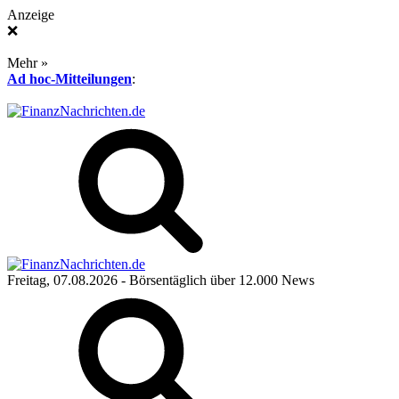
Anzeige
❌
Mehr »
Ad hoc-Mitteilungen
:
Freitag, 07.08.2026
- Börsentäglich über 12.000 News