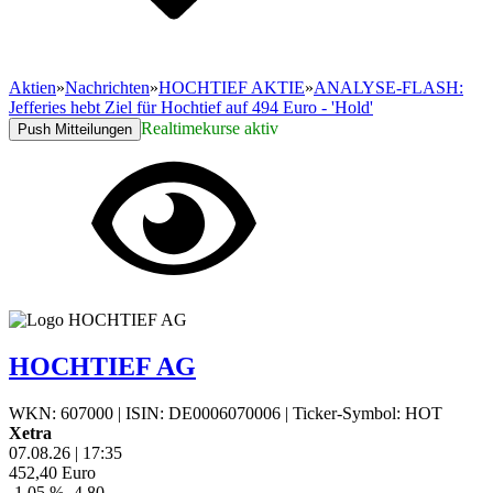
Aktien
»
Nachrichten
»
HOCHTIEF AKTIE
»
ANALYSE-FLASH:
Jefferies hebt Ziel für Hochtief auf 494 Euro - 'Hold'
Realtimekurse aktiv
Push Mitteilungen
HOCHTIEF AG
WKN: 607000
|
ISIN: DE0006070006
|
Ticker-Symbol: HOT
Xetra
07.08.26
|
17:35
452,40
Euro
-1,05 %
-4,80