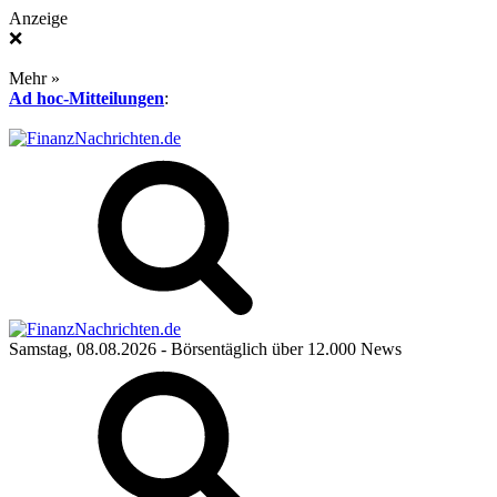
Anzeige
❌
Mehr »
Ad hoc-Mitteilungen
:
Samstag, 08.08.2026
- Börsentäglich über 12.000 News