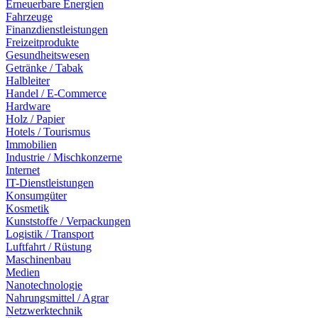
Erneuerbare Energien
Fahrzeuge
Finanzdienstleistungen
Freizeitprodukte
Gesundheitswesen
Getränke / Tabak
Halbleiter
Handel / E-Commerce
Hardware
Holz / Papier
Hotels / Tourismus
Immobilien
Industrie / Mischkonzerne
Internet
IT-Dienstleistungen
Konsumgüter
Kosmetik
Kunststoffe / Verpackungen
Logistik / Transport
Luftfahrt / Rüstung
Maschinenbau
Medien
Nanotechnologie
Nahrungsmittel / Agrar
Netzwerktechnik