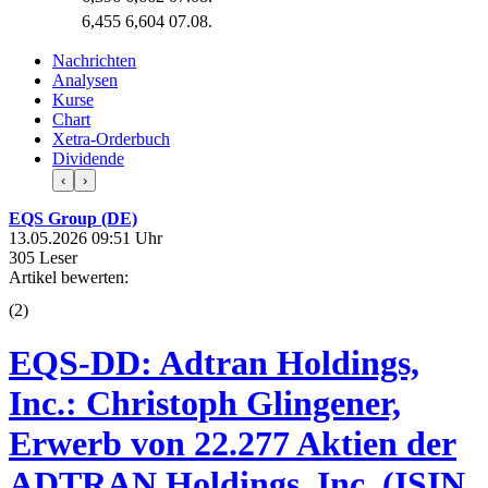
6,455
6,604
07.08.
Nachrichten
Analysen
Kurse
Chart
Xetra-Orderbuch
Dividende
‹
›
EQS Group (DE)
13.05.2026 09:51 Uhr
305 Leser
Artikel bewerten:
(
2
)
EQS-DD: Adtran Holdings,
Inc.: Christoph Glingener,
Erwerb von 22.277 Aktien der
ADTRAN Holdings, Inc. (ISIN