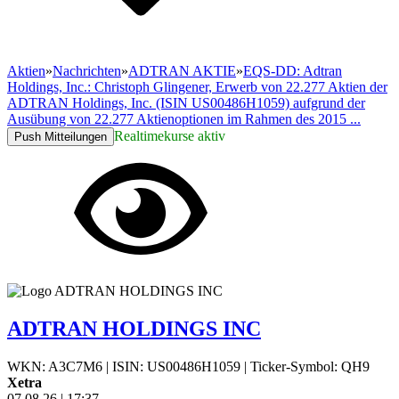
Aktien
»
Nachrichten
»
ADTRAN AKTIE
»
EQS-DD: Adtran
Holdings, Inc.: Christoph Glingener, Erwerb von 22.277 Aktien der
ADTRAN Holdings, Inc. (ISIN US00486H1059) aufgrund der
Ausübung von 22.277 Aktienoptionen im Rahmen des 2015 ...
Realtimekurse aktiv
Push Mitteilungen
ADTRAN HOLDINGS INC
WKN: A3C7M6
|
ISIN: US00486H1059
|
Ticker-Symbol: QH9
Xetra
07.08.26
|
17:37