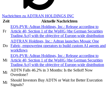
Nachrichten zu ADTRAN HOLDINGS INC
Zeit
Aktuelle Nachrichten
EQS-PVR: Adtran Holdings, Inc.: Release according to
Fr
Article 40, Section 1 of the WpHG [the German Securities
Trading Act] with the objective of Europe-wide distribution
ADTRAN Holdings, Inc.: Adtran launches Mosaic One
Do
Fabric, empowering operators to build custom AI agents and
workflows
EQS-PVR: Adtran Holdings, Inc.: Release according to
Mi
Article 40, Section 1 of the WpHG [the German Securities
Trading Act] with the objective of Europe-wide distribution
ADTN Falls 46.2% in 3 Months: Is the Selloff Now
Mi
Overdone?
Should Investors Buy ADTN or Wait for Better Execution
Mi
Signals?